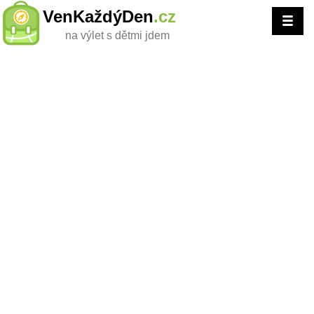
VenKaždýDen
.cz
na výlet s dětmi jdem