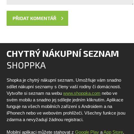
CHYTRÝ NÁKUPNÍ SEZNAM
SHOPPKA
Shopka je chytrý nákupní seznam. Umožňuje vám snadno
sdílet nákupní seznamy s členy vaší rodiny či domácnosti.
Vytvořte si seznam na webu
www.shoppka.com
nebo ve
svém mobilu a snadno jej sdílejte jedním kliknutím. Aplikace
funguje na všech mobilních zařízení s Androidem a na
iPhonech nebo ve webovém prohlížeči. Všechny funkce jsou
zdarma a nevyžadují žádnou registraci.
Mobilní aplikaci můžete stahovat z
Google Play
a
App Store
.