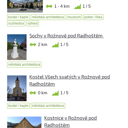
1 - 4 km
1 / 5
kostel / kaple
městská architektura
muzeum
potok / řeka
rozhledna
výhled
Sochy v Rožnově pod Radhoštěm
2 km
1 / 5
městská architektura
Kostel Všech svatých v Rožnově pod
Radhoštěm
0 km
1 / 5
kostel / kaple
městská architektura
Kostnice v Rožnově pod
Radhoštěm