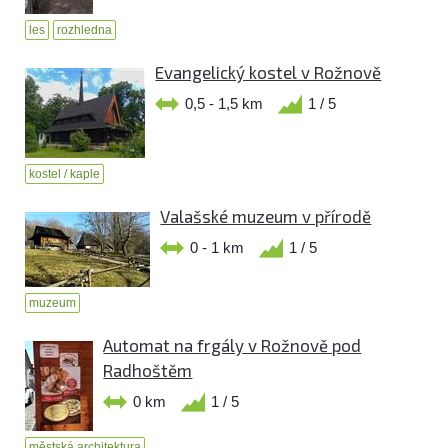
les
rozhledna
Evangelický kostel v Rožnově
0,5 - 1,5 km
1 / 5
kostel / kaple
Valašské muzeum v přírodě
0 - 1 km
1 / 5
muzeum
Automat na frgály v Rožnově pod
Radhoštěm
0 km
1 / 5
městská architektura