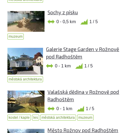
Sochy z písku
0 - 0,5 km
1 / 5
muzeum
Galerie Stage Garden v Rožnově
pod Radhoštěm
0 - 1 km
1 / 5
městská architektura
Valašská dědina v Rožnově pod
Radhoštěm
0 - 1 km
1 / 5
kostel / kaple
les
městská architektura
muzeum
Město Rožnov pod Radhoštěm