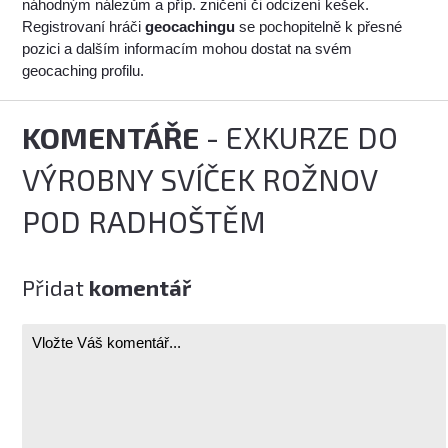
náhodným nálezům a příp. zničení či odcizení kešek.
Registrovaní hráči
geocachingu
se pochopitelně k přesné
pozici a dalším informacím mohou dostat na svém
geocaching profilu.
KOMENTÁŘE
- EXKURZE DO
VÝROBNY SVÍČEK ROŽNOV
POD RADHOŠTĚM
Přidat
komentář