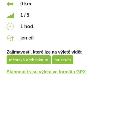
0 km
1 / 5
1 hod.
jen cíl
Zajímavosti, které lze na výletě vidět
městská architektura
muzeum
Stáhnout trasu výletu ve formátu GPX