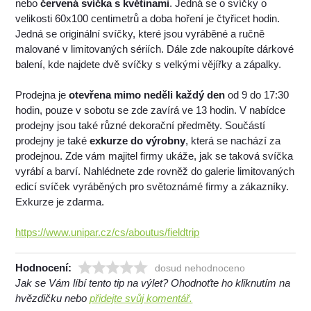
nebo
červená svíčka s květinami
. Jedná se o svíčky o
velikosti 60x100 centimetrů a doba hoření je čtyřicet hodin.
Jedná se originální svíčky, které jsou vyráběné a ručně
malované v limitovaných sériích. Dále zde nakoupíte dárkové
balení, kde najdete dvě svíčky s velkými vějířky a zápalky.
Prodejna je
otevřena mimo neděli každý den
od 9 do 17:30
hodin, pouze v sobotu se zde zavírá ve 13 hodin. V nabídce
prodejny jsou také různé dekorační předměty. Součástí
prodejny je také
exkurze do výrobny
, která se nachází za
prodejnou. Zde vám majitel firmy ukáže, jak se taková svíčka
vyrábí a barví. Nahlédnete zde rovněž do galerie limitovaných
edicí svíček vyráběných pro světoznámé firmy a zákazníky.
Exkurze je zdarma.
https://www.unipar.cz/cs/aboutus/fieldtrip
Hodnocení:
dosud nehodnoceno
Jak se Vám líbí tento tip na výlet? Ohodnoťte ho kliknutím na
hvězdičku nebo
přidejte svůj komentář.