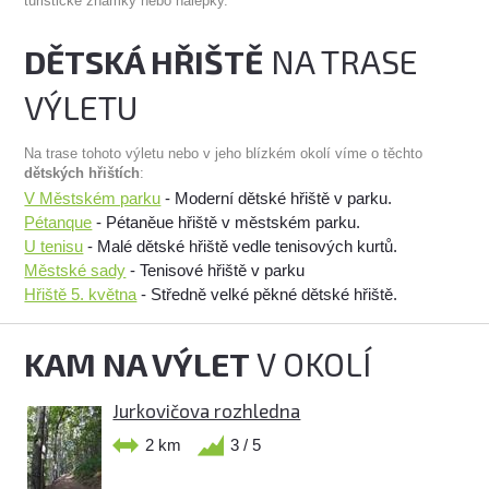
turistické známky nebo nálepky.
DĚTSKÁ HŘIŠTĚ
NA TRASE
VÝLETU
Na trase tohoto výletu nebo v jeho blízkém okolí víme o těchto
dětských hřištích
:
V Městském parku
- Moderní dětské hřiště v parku.
Pétanque
- Pétaněue hřiště v městském parku.
U tenisu
- Malé dětské hřiště vedle tenisových kurtů.
Městské sady
- Tenisové hřiště v parku
Hřiště 5. května
- Středně velké pěkné dětské hřiště.
KAM NA VÝLET
V OKOLÍ
Jurkovičova rozhledna
2 km
3 / 5