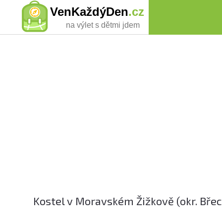
VenKaždýDen
.cz
na výlet s dětmi jdem
Kostel v Moravském Žižkově (okr. Břec