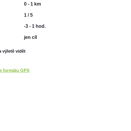
0 - 1 km
1 / 5
-3 - 1 hod.
jen cíl
a výletě vidět
ve formátu GPX