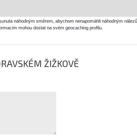
sunuta náhodným směrem, abychom nenapomáhli náhodným nálezům a 
nformacím mohou dostat na svém geocaching profilu.
ORAVSKÉM ŽIŽKOVĚ