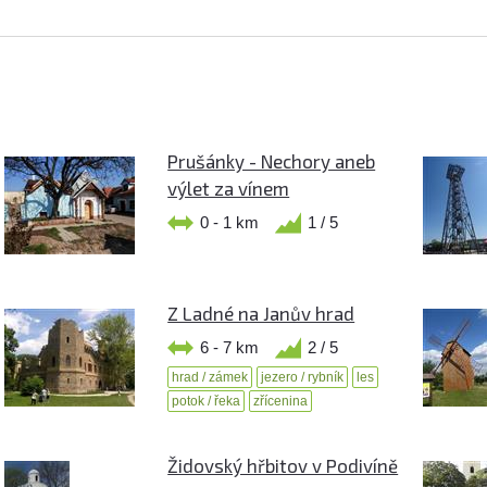
Prušánky - Nechory aneb
výlet za vínem
0 - 1 km
1 / 5
Z Ladné na Janův hrad
6 - 7 km
2 / 5
hrad / zámek
jezero / rybník
les
potok / řeka
zřícenina
Židovský hřbitov v Podivíně