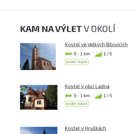
KAM NA VÝLET
V OKOLÍ
Kostel ve Velkých Bílovicích
0 - 1 km
1 / 5
kostel / kaple
Kostel v obci Ladná
0 - 1 km
1 / 5
kostel / kaple
Kostel v Hruškách