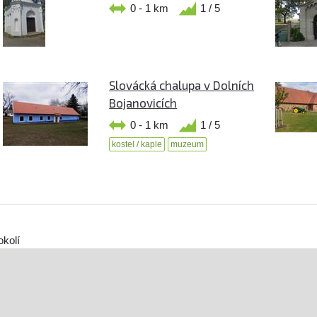
0 - 1 km
1 / 5
Slovácká chalupa v Dolních
Bojanovicích
0 - 1 km
1 / 5
kostel / kaple
muzeum
okolí