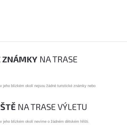
É ZNÁMKY
NA TRASE
 v jeho blízkém okolí nejsou žádné turistické známky nebo
IŠTĚ
NA TRASE VÝLETU
 v jeho blízkém okolí nevíme o žádném dětském hřišti.