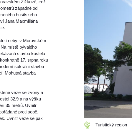
 Moravském Žižkově, což
kilometrů západně od
meného husitského
tví Jana Maxmiliána
ce.
toletí nebyl v Moravském
. Na místě bývalého
čekávaná stavba kostela
 konkretně 17. srpna roku
oderní sakrální stavbu
ací. Mohutná stavba
ístěné věže se zvony a
ostel 32,9 a na výšku
ří 35 metrů. Uvnitř
pořádané proti sobě.
bek. Uvnitř věže se pak
Turistický region