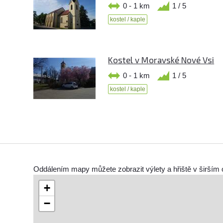
0 - 1 km
1 / 5
kostel / kaple
Kostel v Moravské Nové Vsi
0 - 1 km
1 / 5
kostel / kaple
Oddálením mapy můžete zobrazit výlety a hřiště v širším 
+
−