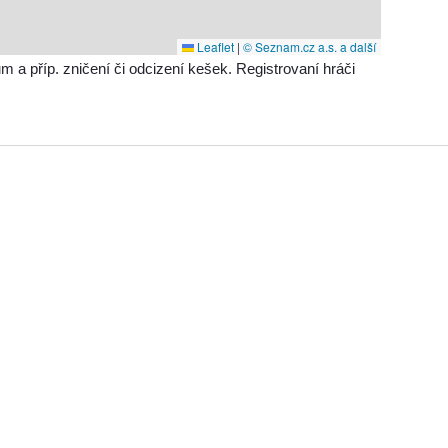
Leaflet
|
© Seznam.cz a.s. a další
příp. zničení či odcizení kešek. Registrovaní hráči