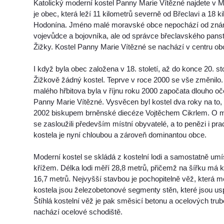
Katolický moderní kostel Panny Marie Vítězné najdete v
je obec, která leží 11 kilometrů severně od Břeclavi a 18 
Hodonína. Jméno malé moravské obce nepochází od zná
vojevůdce a bojovníka, ale od správce břeclavského pans
Žižky. Kostel Panny Marie Vítězné se nachází v centru ob
I když byla obec založena v 18. století, až do konce 20. s
Žižkově žádný kostel. Teprve v roce 2000 se vše změnilo
malého hřbitova byla v říjnu roku 2000 započata dlouho o
Panny Marie Vítězné. Vysvěcen byl kostel dva roky na to,
2002 biskupem brněnské diecéze Vojtěchem Cikrlem. O m
se zasloužili především místní obyvatelé, a to penězi i pr
kostela je nyní chloubou a zároveň dominantou obce.
Moderní kostel se skládá z kostelní lodi a samostatně um
křížem. Délka lodi měří 28,8 metrů, přičemž na šířku má k
16,7 metrů. Nejvyšší stavbou je pochopitelně věž, která mě
kostela jsou železobetonové segmenty stěn, které jsou us
Štíhlá kostelní věž je pak směsicí betonu a ocelových tru
nachází ocelové schodiště.