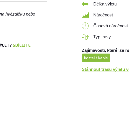
Délka výletu
m na hvězdičku nebo
Náročnost
Časová náročnost
Typ trasy
VÝLET?
SDÍLEJTE
Zajímavosti, které lze n
kostel / kaple
Stáhnout trasu výletu 