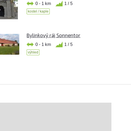
0 - 1 km
1 / 5
kostel / kaple
Bylinkový ráj Sonnentor
0 - 1 km
1 / 5
výhled