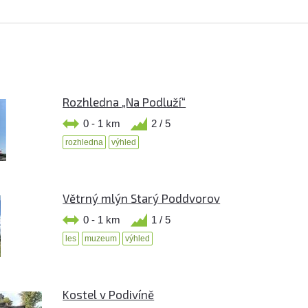
Rozhledna „Na Podluží“
0 - 1 km
2 / 5
rozhledna
výhled
Větrný mlýn Starý Poddvorov
0 - 1 km
1 / 5
les
muzeum
výhled
Kostel v Podivíně