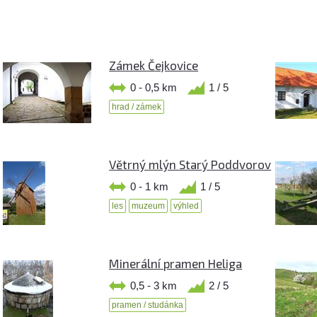
Zámek Čejkovice
0 - 0,5 km
1 / 5
hrad / zámek
Větrný mlýn Starý Poddvorov
0 - 1 km
1 / 5
les
muzeum
výhled
Minerální pramen Heliga
0,5 - 3 km
2 / 5
pramen / studánka