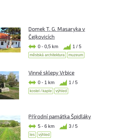
Domek T. G. Masaryka v
Čejkovicích
0 - 0,5 km
1 / 5
městská architektura
muzeum
Vinné sklepy Vrbice
0 - 1 km
1 / 5
kostel / kaple
výhled
Přírodní památka Špidláky
5 - 6 km
3 / 5
les
výhled