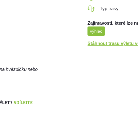
Typ trasy
Zajímavosti, které lze n
výhled
Stáhnout trasu výletu 
m na hvězdičku nebo
VÝLET?
SDÍLEJTE