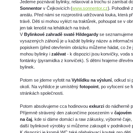
Jedeme poznávat bylinky, relaxovat a trochu si zamlsat d
Sonnentor
v Čejkovicích (
www.sonnentor.cz
). Pohodlně 
areálu. Před námi se rozprostírá udržovaná louka, která p
trávě. Děti si mohou vylézt na traktůrek, pohoupat se v o
jen tak lenošit na lehátkách na trávě.
V
Bylinkové zahradě svaté Hildegardy
se seznamujeme s
vysazených záhonů je u každé bylinky název a informačn
popiskem (před otevřením obrázku můžeme hádat, co že je 
mohou bylinky i
zalévat
- k dispozici jsou konvičky, voda
fontánky (pyramidka z konviček). S dětmi hrajeme dřevě
bylinek.
Potom se jdeme vyfotit na
Vyhlídku na výsluní
, odkud si
okolí. Na vyhlídce je umístěný
fotopoint
, po vyfocení se 
stránkách společnosti.
Potom absolvujeme cca hodinovou
exkurzi
do nádherně p
Příjemně strávený den zakončíme posezením v
čajovém 
na čaj
, kde si dáme domácí a raw zákusky, výborné čaje,
další bylinkové výrobky si můžeme zakoupit v podnikové 
K dispozici je kromě WC také přebalovací koutek pro děti.