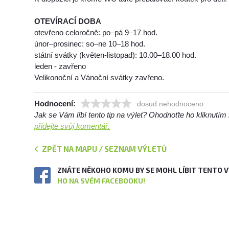
OTEVÍRACÍ DOBA
otevřeno celoročně: po–pá 9–17 hod.
únor–prosinec: so–ne 10–18 hod.
státní svátky (květen-listopad): 10.00–18.00 hod.
leden - zavřeno
Velikonoční a Vánoční svátky zavřeno.
Hodnocení:
dosud nehodnoceno
Jak se Vám líbí tento tip na výlet? Ohodnoťte ho kliknutí
přidejte svůj komentář.
ZPĚT NA MAPU / SEZNAM VÝLETŮ
ZNÁTE NĚKOHO KOMU BY SE MOHL LÍBIT TENTO 
HO NA SVÉM FACEBOOKU!