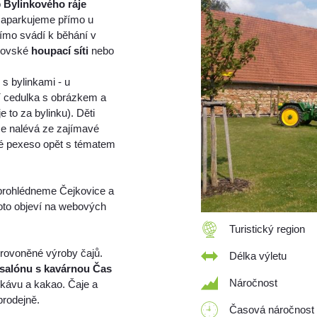
o
Bylinkového ráje
zaparkujeme přímo u
římo svádí k běhání v
brovské
houpací síti
nebo
 bylinkami - u
í cedulka s obrázkem a
to za bylinku). Děti
 se nalévá ze zajímavé
né pexeso opět s tématem
 prohlédneme Čejkovice a
foto objeví na webových
Turistický region
rovoněné výroby čajů.
Délka výletu
salónu s kavárnou Čas
Náročnost
 kávu a kakao. Čaje a
prodejně.
Časová náročnost