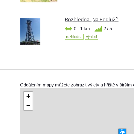
Rozhledna „Na Podluží“
0 - 1 km
2 / 5
rozhledna
výhled
Oddálením mapy můžete zobrazit výlety a hřiště v širším 
+
−