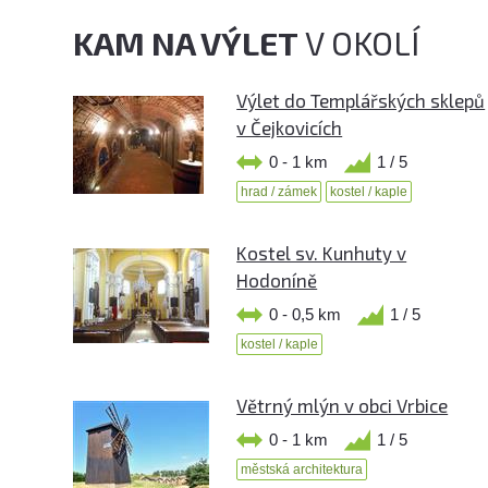
KAM NA VÝLET
V OKOLÍ
Výlet do Templářských sklepů
v Čejkovicích
0 - 1 km
1 / 5
hrad / zámek
kostel / kaple
Kostel sv. Kunhuty v
Hodoníně
0 - 0,5 km
1 / 5
kostel / kaple
Větrný mlýn v obci Vrbice
0 - 1 km
1 / 5
městská architektura