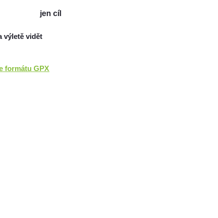
jen cíl
a výletě vidět
ve formátu GPX