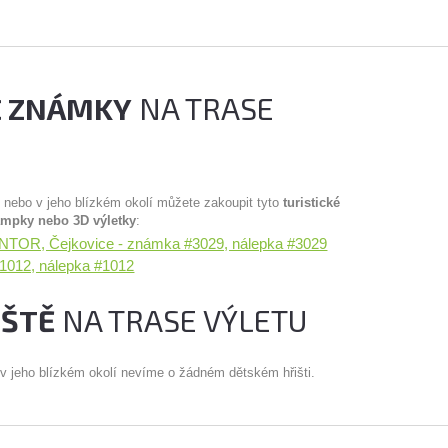
É ZNÁMKY
NA TRASE
u nebo v jeho blízkém okolí můžete zakoupit tyto
turistické
ampky nebo 3D výletky
:
NTOR, Čejkovice - známka #3029, nálepka #3029
1012, nálepka #1012
IŠTĚ
NA TRASE VÝLETU
 v jeho blízkém okolí nevíme o žádném dětském hřišti.