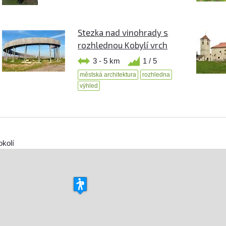
Stezka nad vinohrady s
rozhlednou Kobylí vrch
3 - 5 km
1 / 5
městská architektura
rozhledna
výhled
okolí