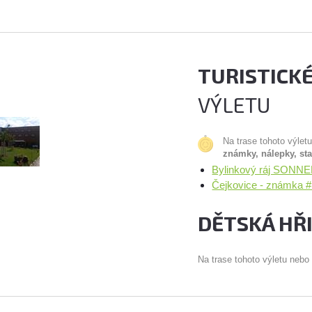
TURISTICK
VÝLETU
Na trase tohoto výlet
známky, nálepky, st
Bylinkový ráj SONNE
Čejkovice - známka #
DĚTSKÁ HŘ
Na trase tohoto výletu nebo