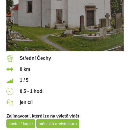
Střední Čechy
0 km
1 / 5
0,5 - 1 hod.
jen cíl
Zajímavosti, které lze na výletě vidět
kostel / kaple
městská architektura