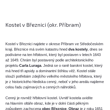
Kostel v Březnici (okr. Příbram)
Kostel v Březnici najdete v okrese Příbram ve Středočeském
kraji. Březnice má svém katastru hned
dva kostely
, dnes se
podíváme na ten hřbitovní, který byl postaven v letech 1643
až 1649. Chrám byl postavený podle architektonického
projektu
Carla Luraga
. Jedná se o raně barokní kostel, který
má hned tři apsidy a dominantní štíhlou věž. Kostel stále
slouží potřebám zdejšího velkého městského hřbitova, který
je z historického hlediska cenný, neboť v jeho areálu najdeme
celou řadu zajímavých a cenných náhrobků.
Cenný je rovněž hřbitovní kostel. Uvnitř kostela uvidíte
na hlavním oltáře obraz, kde je v dolní části pěkným
způsobem zachycena
obec Březnice
.
Obraz
je z roku 1651