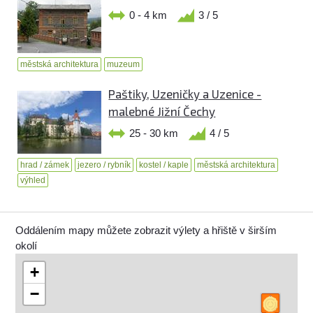
0 - 4 km
3 / 5
městská architektura
muzeum
Paštiky, Uzeničky a Uzenice -
malebné Jižní Čechy
25 - 30 km
4 / 5
hrad / zámek
jezero / rybník
kostel / kaple
městská architektura
výhled
Oddálením mapy můžete zobrazit výlety a hřiště v širším
okolí
+
−