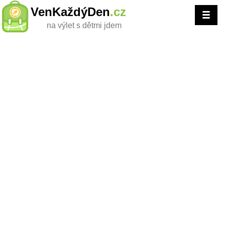
VenKaždýDen
.cz
na výlet s dětmi jdem