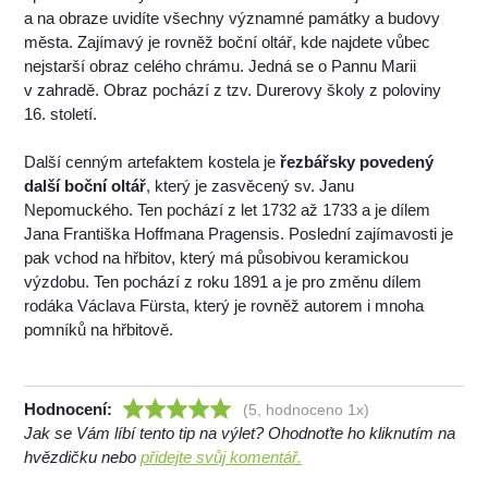
a na obraze uvidíte všechny významné památky a budovy
města. Zajímavý je rovněž boční oltář, kde najdete vůbec
nejstarší obraz celého chrámu. Jedná se o Pannu Marii
v zahradě. Obraz pochází z tzv. Durerovy školy z poloviny
16. století.
Další cenným artefaktem kostela je
řezbářsky povedený
další boční oltář
, který je zasvěcený sv. Janu
Nepomuckého. Ten pochází z let 1732 až 1733 a je dílem
Jana Františka Hoffmana Pragensis. Poslední zajímavosti je
pak vchod na hřbitov, který má působivou keramickou
výzdobu. Ten pochází z roku 1891 a je pro změnu dílem
rodáka Václava Fürsta, který je rovněž autorem i mnoha
pomníků na hřbitově.
Hodnocení:
(5, hodnoceno 1x)
Jak se Vám líbí tento tip na výlet? Ohodnoťte ho kliknutím na
hvězdičku nebo
přidejte svůj komentář.