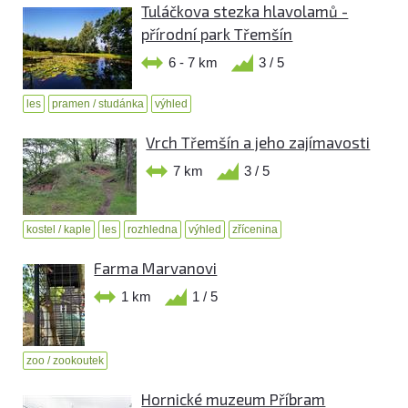
Tuláčkova stezka hlavolamů -
přírodní park Třemšín
6 - 7 km
3 / 5
les
pramen / studánka
výhled
Vrch Třemšín a jeho zajímavosti
7 km
3 / 5
kostel / kaple
les
rozhledna
výhled
zřícenina
Farma Marvanovi
1 km
1 / 5
zoo / zookoutek
Hornické muzeum Příbram