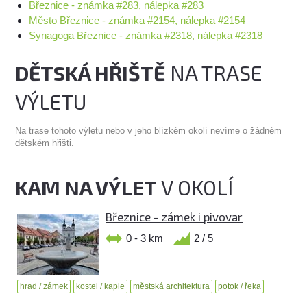
Březnice - známka #283, nálepka #283
Město Březnice - známka #2154, nálepka #2154
Synagoga Březnice - známka #2318, nálepka #2318
DĚTSKÁ HŘIŠTĚ
NA TRASE
VÝLETU
Na trase tohoto výletu nebo v jeho blízkém okolí nevíme o žádném
dětském hřišti.
KAM NA VÝLET
V OKOLÍ
Březnice - zámek i pivovar
0 - 3 km
2 / 5
hrad / zámek
kostel / kaple
městská architektura
potok / řeka