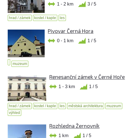
1 - 2 km
3 / 5
hrad / zámek
kostel / kaple
les
Pivovar Černá Hora
0 - 1 km
1 / 5
muzeum
Renesanční zámek v Černé Hoře
1 - 3 km
1 / 5
hrad / zámek
kostel / kaple
les
městská architektura
muzeum
výhled
Rozhledna Žernovník
1 km
1 / 5