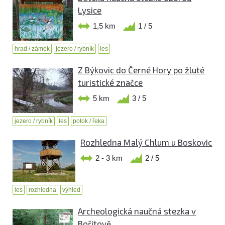
Lysice
1,5 km
1 / 5
hrad / zámek
jezero / rybník
les
Z Býkovic do Černé Hory po žluté
turistické značce
5 km
3 / 5
jezero / rybník
les
potok / řeka
Rozhledna Malý Chlum u Boskovic
2 - 3 km
2 / 5
les
rozhledna
výhled
Archeologická naučná stezka v
Bořitově