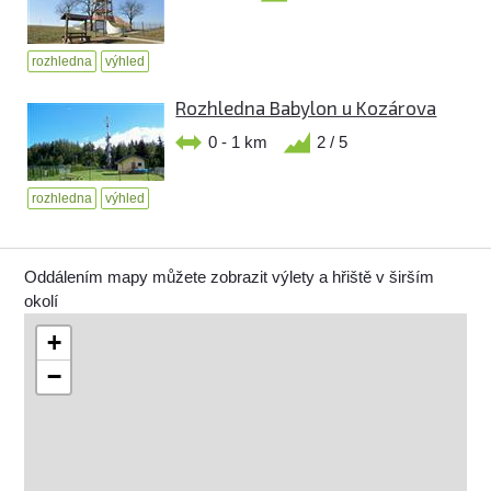
rozhledna
výhled
Rozhledna Babylon u Kozárova
0 - 1 km
2 / 5
rozhledna
výhled
Oddálením mapy můžete zobrazit výlety a hřiště v širším
okolí
+
−