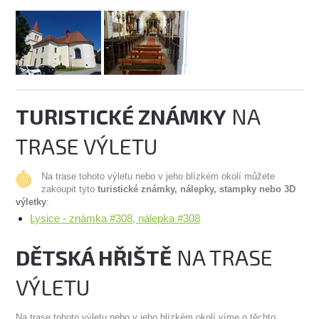
TURISTICKÉ ZNÁMKY
NA
TRASE VÝLETU
Na trase tohoto výletu nebo v jeho blízkém okolí můžete
zakoupit tyto
turistické známky, nálepky, stampky nebo 3D
výletky
:
Lysice - známka #308, nálepka #308
DĚTSKÁ HŘIŠTĚ
NA TRASE
VÝLETU
Na trase tohoto výletu nebo v jeho blízkém okolí víme o těchto