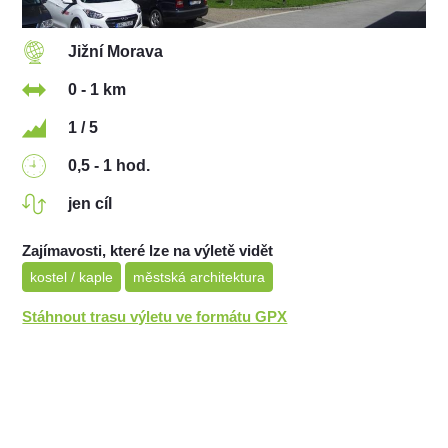
Jižní Morava
0 - 1 km
1 / 5
0,5 - 1 hod.
jen cíl
Zajímavosti, které lze na výletě vidět
kostel / kaple
městská architektura
Stáhnout trasu výletu ve formátu GPX