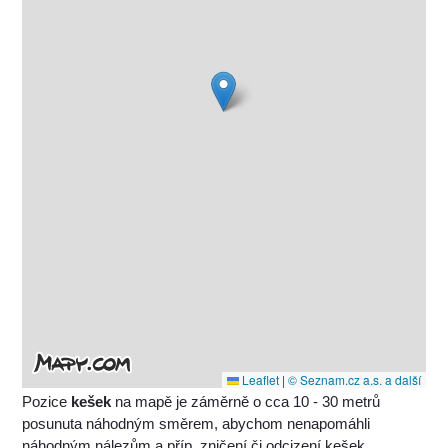
Leaflet
|
© Seznam.cz a.s. a další
Pozice
kešek
na mapě je záměrně o cca 10 - 30 metrů
posunuta náhodným směrem, abychom nenapomáhli
náhodným nálezům a příp. zničení či odcizení kešek.