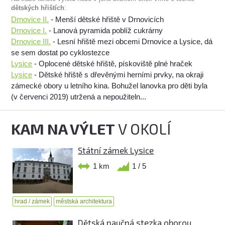
dětských hřištích
:
Drnovice II.
- Menší dětské hřiště v Drnovicích
Drnovice I.
- Lanová pyramida poblíž cukrárny
Drnovice III.
- Lesní hřiště mezi obcemi Drnovice a Lysice, dá
se sem dostat po cyklostezce
Lysice
- Oplocené dětské hřiště, pískoviště plné hraček
Lysice
- Dětské hřiště s dřevěnými herními prvky, na okraji
zámecké obory u letního kina. Bohužel lanovka pro děti byla
(v červenci 2019) utržená a nepoužiteln...
KAM NA VÝLET
V OKOLÍ
Státní zámek Lysice
1 km
1 / 5
hrad / zámek
městská architektura
Dětská naučná stezka oborou