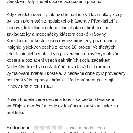
vlašském, kdy kostel obdržel současnou podobu.
Když vejdete dovnitř, tak uvidíte nádherný hlavní oltář, který
byl sem přemístěn z nedalekého kláštera v Předklášteří u
Tišnova, kde dlouhou dobu sloužil jako náhrobní oltář
zakladatelky a mecenášky kláštera české královny
Konstancie. V kostele jsou rovněž umístěny pozoruhodné
insignie lysických cechů z konce 18. století. Ve třicátých
letech minulého století bylo provedeno celkové vymalování
kostela a pozlacení všech sakrálních soch, začátkem
šedesátých let byla uskutečně nová fasáda chrámu a
vymalování interiéru kostela. V nedávné době byly provedeny
poslední větší opravy chrámu. Před chrámem pak stojí
litinový kříž z roku 1863.
Kolem kostela vede červená turistická cesta, která sem
směřuje z náměstí a vede až k zámku, který stojí také za
prohlídku.
Hodnocení:
dosud nehodnoceno