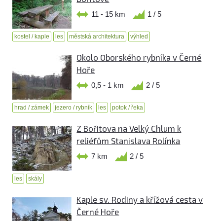
11 - 15 km
1 / 5
kostel / kaple
les
městská architektura
výhled
Okolo Oborského rybníka v Černé
Hoře
0,5 - 1 km
2 / 5
hrad / zámek
jezero / rybník
les
potok / řeka
Z Bořitova na Velký Chlum k
reliéfům Stanislava Rolínka
7 km
2 / 5
les
skály
Kaple sv. Rodiny a křížová cesta v
Černé Hoře