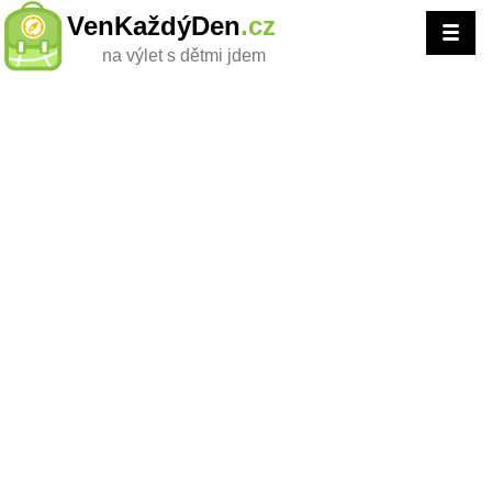
VenKaždýDen
.cz
na výlet s dětmi jdem