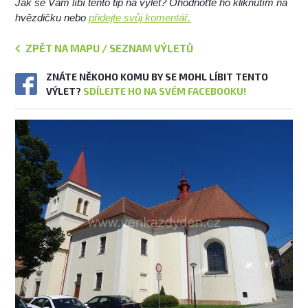
Jak se Vám líbí tento tip na výlet? Ohodnoťte ho kliknutím na
hvězdičku nebo
přidejte svůj komentář.
ZPĚT NA MAPU / SEZNAM VÝLETŮ
ZNÁTE NĚKOHO KOMU BY SE MOHL LÍBIT TENTO
VÝLET?
SDÍLEJTE HO NA SVÉM FACEBOOKU!