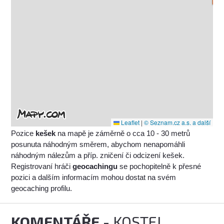
Leaflet
|
© Seznam.cz a.s. a další
Pozice
kešek
na mapě je záměrně o cca 10 - 30 metrů
posunuta náhodným směrem, abychom nenapomáhli
náhodným nálezům a příp. zničení či odcizení kešek.
Registrovaní hráči
geocachingu
se pochopitelně k přesné
pozici a dalším informacím mohou dostat na svém
geocaching profilu.
KOMENTÁŘE
- KOSTEL