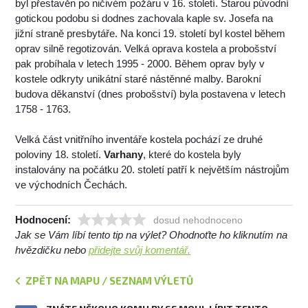
byl přestavěn po ničivém požáru v 16. století. Starou původní
gotickou podobu si dodnes zachovala kaple sv. Josefa na
jižní straně presbytáře. Na konci 19. století byl kostel během
oprav silně regotizován. Velká oprava kostela a probošství
pak probíhala v letech 1995 - 2000. Během oprav byly v
kostele odkryty unikátní staré nástěnné malby. Barokní
budova děkanství (dnes probošství) byla postavena v letech
1758 - 1763.
Velká část vnitřního inventáře kostela pochází ze druhé
poloviny 18. století.
Varhany
, které do kostela byly
instalovány na počátku 20. století patří k největším nástrojům
ve východních Čechách.
Hodnocení:
dosud nehodnoceno
Jak se Vám líbí tento tip na výlet? Ohodnoťte ho kliknutím na
hvězdičku nebo
přidejte svůj komentář.
ZPĚT NA MAPU / SEZNAM VÝLETŮ