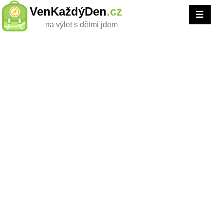
VenKaždýDen
.cz
na výlet s dětmi jdem