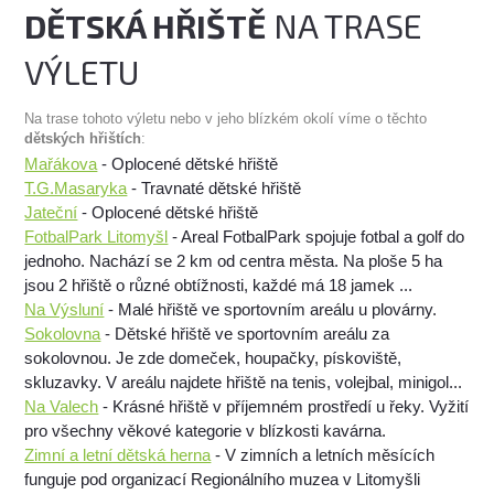
DĚTSKÁ HŘIŠTĚ
NA TRASE
VÝLETU
Na trase tohoto výletu nebo v jeho blízkém okolí víme o těchto
dětských hřištích
:
Mařákova
- Oplocené dětské hřiště
T.G.Masaryka
- Travnaté dětské hřiště
Jateční
- Oplocené dětské hřiště
FotbalPark Litomyšl
- Areal FotbalPark spojuje fotbal a golf do
jednoho. Nachází se 2 km od centra města. Na ploše 5 ha
jsou 2 hřiště o různé obtížnosti, každé má 18 jamek ...
Na Výsluní
- Malé hřiště ve sportovním areálu u plovárny.
Sokolovna
- Dětské hřiště ve sportovním areálu za
sokolovnou. Je zde domeček, houpačky, pískoviště,
skluzavky. V areálu najdete hřiště na tenis, volejbal, minigol...
Na Valech
- Krásné hřiště v příjemném prostředí u řeky. Vyžití
pro všechny věkové kategorie v blízkosti kavárna.
Zimní a letní dětská herna
- V zimních a letních měsících
funguje pod organizací Regionálního muzea v Litomyšli