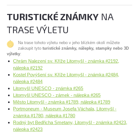
TURISTICKÉ ZNÁMKY
NA
TRASE VÝLETU
Na trase tohoto výletu nebo v jeho blízkém okolí můžete
zakoupit tyto
turistické známky, nálepky, stampky nebo 3D
výletky
:
Chrám Nalezení sv. Kříže Litomyšl - známka #2192,
nálepka #2192
Kostel Povýšení sv. Kříže Litomyšl - známka #2484,
nálepka #2484
Litomyšl UNESCO - známka #265
Litomyšl UNESCO - zámek - nálepka #265
Město Litomyšl - známka #1789, nálepka #1789
Portmoneum - Museum Josefa Váchala, Litomyšl -
známka #1780, nálepka #1780
Rodný byt Bedřicha Smetany, Litomyšl - známka #2423,
nálepka #2423