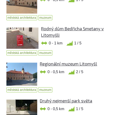
městská architektura
muzeum
Rodný dům Bedřicha Smetany v
Litomyšli
0 - 1 km
1 / 5
městská architektura
muzeum
Regionální muzeum Litomyšl
0 - 0,5 km
2 / 5
městská architektura
muzeum
Druhý nejmenší park světa
0 - 0,5 km
1 / 5