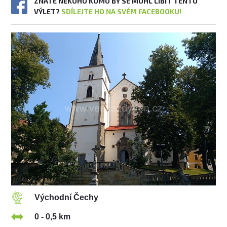
ZNÁTE NĚKOHO KOMU BY SE MOHL LÍBIT TENTO
VÝLET?
SDÍLEJTE HO NA SVÉM FACEBOOKU!
Východní Čechy
0 - 0,5 km