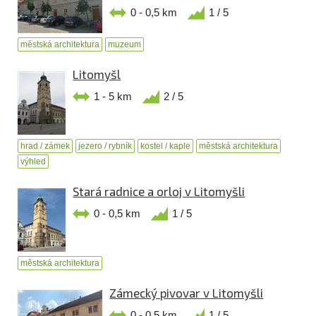
0 - 0,5 km
1 / 5
městská architektura
muzeum
Litomyšl
1 - 5 km
2 / 5
hrad / zámek
jezero / rybník
kostel / kaple
městská architektura
výhled
Stará radnice a orloj v Litomyšli
0 - 0,5 km
1 / 5
městská architektura
Zámecký pivovar v Litomyšli
0 - 0,5 km
1 / 5