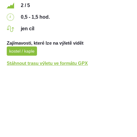
2 / 5
0,5 - 1,5 hod.
jen cíl
Zajímavosti, které lze na výletě vidět
kostel / kaple
Stáhnout trasu výletu ve formátu GPX