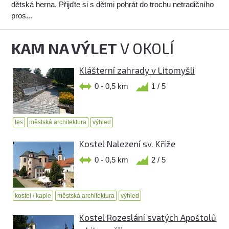
dětská herna. Přijďte si s dětmi pohrát do trochu netradičního
pros...
KAM NA VÝLET
V OKOLÍ
Klášterní zahrady v Litomyšli
0 - 0,5 km
1 / 5
les
městská architektura
výhled
Kostel Nalezení sv. Kříže
0 - 0,5 km
2 / 5
kostel / kaple
městská architektura
výhled
Kostel Rozeslání svatých Apoštolů