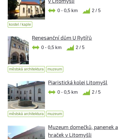
v Litomyšli
0 - 0,5 km
2 / 5
kostel / kaple
Renesanční dům U Rytířů
0 - 0,5 km
2 / 5
městská architektura
muzeum
Piaristická kolej Litomyšl
0 - 0,5 km
2 / 5
městská architektura
muzeum
Muzeum domečků, panenek a
hraček v Litomyšli