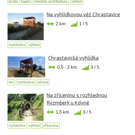
kostel / kaple
městská architektura
výhled
Na vyhlídkovou věž Chrastavice
2 km
1 / 5
rozhledna
výhled
Chrastavická vyhlídka
0,5 - 2 km
3 / 5
les
rozhledna
výhled
Na zříceninu s rozhlednou
Rýzmberk u Kdyně
1,5 km
3 / 5
rozhledna
výhled
zřícenina