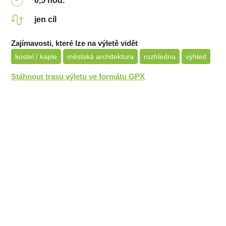
0,5 hod.
jen cíl
Zajímavosti, které lze na výletě vidět
kostel / kaple
městská architektura
rozhledna
výhled
Stáhnout trasu výletu ve formátu GPX