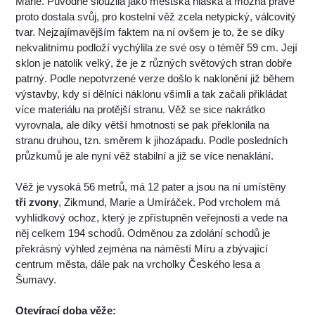
Marie. Původně sloužila jako městská hláska a možná právě
proto dostala svůj, pro kostelní věž zcela netypický, válcovitý
tvar. Nejzajímavějším faktem na ní ovšem je to, že se díky
nekvalitnímu podloží vychýlila ze své osy o téměř 59 cm. Její
sklon je natolik velký, že je z různých světových stran dobře
patrný. Podle nepotvrzené verze došlo k naklonění již během
výstavby, kdy si dělníci náklonu všimli a tak začali přikládat
více materiálu na protější stranu. Věž se sice nakrátko
vyrovnala, ale díky větší hmotnosti se pak překlonila na
stranu druhou, tzn. směrem k jihozápadu. Podle posledních
průzkumů je ale nyní věž stabilní a již se více nenaklání.
Věž je vysoká 56 metrů, má 12 pater a jsou na ní umístěny
tři zvony
, Zikmund, Marie a Umíráček. Pod vrcholem má
vyhlídkový ochoz, který je zpřístupněn veřejnosti a vede na
něj celkem 194 schodů. Odměnou za zdolání schodů je
překrásný výhled zejména na náměstí Míru a zbývající
centrum města, dále pak na vrcholky Českého lesa a
Šumavy.
Otevírací doba věže: