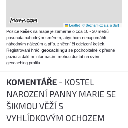
Leaflet
|
© Seznam.cz a.s. a další
Pozice
kešek
na mapě je záměrně o cca 10 - 30 metrů
posunuta náhodným směrem, abychom nenapomáhli
náhodným nálezům a příp. zničení či odcizení kešek.
Registrovaní hráči
geocachingu
se pochopitelně k přesné
pozici a dalším informacím mohou dostat na svém
geocaching profilu.
KOMENTÁŘE
- KOSTEL
NAROZENÍ PANNY MARIE SE
ŠIKMOU VĚŽÍ S
VYHLÍDKOVÝM OCHOZEM