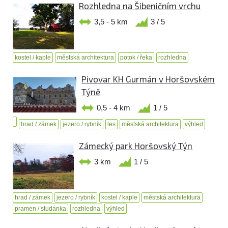
Rozhledna na Šibeničním vrchu
3,5 - 5 km
3 / 5
kostel / kaple
městská architektura
potok / řeka
rozhledna
Pivovar KH Gurmán v Horšovském
Týně
0,5 - 4 km
1 / 5
hrad / zámek
jezero / rybník
les
městská architektura
výhled
Zámecký park Horšovský Týn
3 km
1 / 5
hrad / zámek
jezero / rybník
kostel / kaple
městská architektura
pramen / studánka
rozhledna
výhled