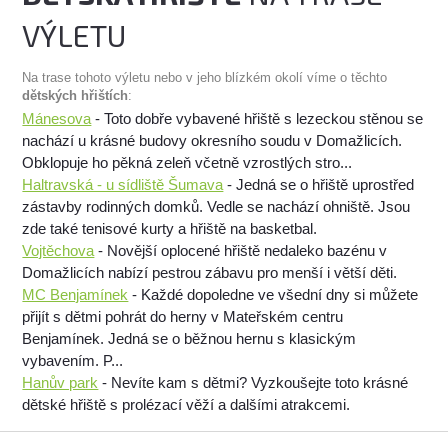
VÝLETU
Na trase tohoto výletu nebo v jeho blízkém okolí víme o těchto
dětských hřištích
:
Mánesova
- Toto dobře vybavené hřiště s lezeckou stěnou se
nachází u krásné budovy okresního soudu v Domažlicích.
Obklopuje ho pěkná zeleň včetně vzrostlých stro...
Haltravská - u sídliště Šumava
- Jedná se o hřiště uprostřed
zástavby rodinných domků. Vedle se nachází ohniště. Jsou
zde také tenisové kurty a hřiště na basketbal.
Vojtěchova
- Novější oplocené hřiště nedaleko bazénu v
Domažlicích nabízí pestrou zábavu pro menší i větší děti.
MC Benjamínek
- Každé dopoledne ve všední dny si můžete
přijít s dětmi pohrát do herny v Mateřském centru
Benjamínek. Jedná se o běžnou hernu s klasickým
vybavením. P...
Hanův park
- Nevíte kam s dětmi? Vyzkoušejte toto krásné
dětské hřiště s prolézací věží a dalšími atrakcemi.