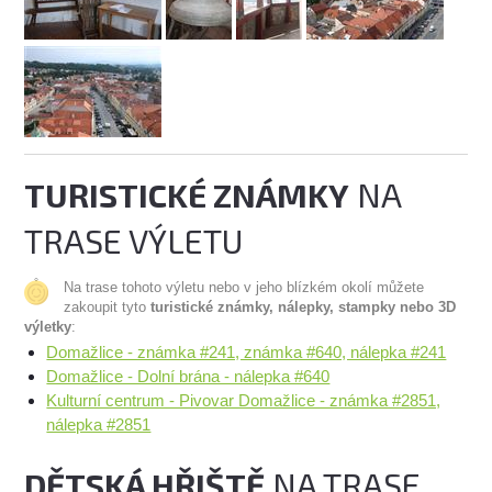
TURISTICKÉ ZNÁMKY
NA
TRASE VÝLETU
Na trase tohoto výletu nebo v jeho blízkém okolí můžete
zakoupit tyto
turistické známky, nálepky, stampky nebo 3D
výletky
:
Domažlice - známka #241, známka #640, nálepka #241
Domažlice - Dolní brána - nálepka #640
Kulturní centrum - Pivovar Domažlice - známka #2851,
nálepka #2851
DĚTSKÁ HŘIŠTĚ
NA TRASE