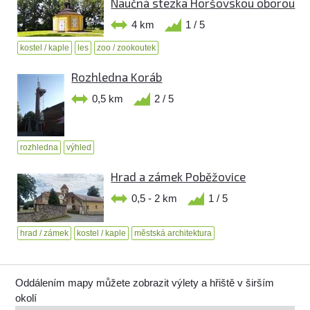
Naučná stezka Horšovskou oborou
4 km
1 / 5
kostel / kaple
les
zoo / zookoutek
Rozhledna Koráb
0,5 km
2 / 5
rozhledna
výhled
Hrad a zámek Poběžovice
0,5 - 2 km
1 / 5
hrad / zámek
kostel / kaple
městská architektura
Oddálením mapy můžete zobrazit výlety a hřiště v širším
okolí