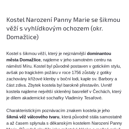
Kostel Narození Panny Marie se šikmou
věží s vyhlídkovým ochozem (okr.
Domažlice)
Kostel s šikmou věží, který je nejznámější
dominantou
města Domažlice
, najdeme v jeho samotném centru na
náměstí Míru. Kostel byl původně postaven v gotickém stylu,
avšak po tragickém požáru v roce 1756 zůstaly z gotiky
zachovány křížové klenby v boční lodi, kaple sv. Barbory a
část zdiva. Zbytek kostela byl barokně přestavěn. Uvnitř
kostela najdeme největší skleněný basreliéf v Čechách, který
je dílem akademické sochařky Vladimíry Tesařové.
Charakteristickým poznávacím znakem kostela je jeho
šikmá věž válcového tvaru
, která původně stála samostatně
a až časem splynula s děkanským kostelem Narození Panny