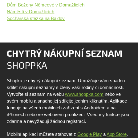
Dům Boženy Němcové v Domažlicích
Náměstí v Domažlicích
Sochařská stezka na Baldov
CHYTRÝ NÁKUPNÍ SEZNAM
SHOPPKA
Shopka je chytrý nákupní seznam. Umožňuje vám snadno
sdílet nákupní seznamy s členy vaší rodiny či domácnosti.
Vytvořte si seznam na webu
www.shoppka.com
nebo ve
svém mobilu a snadno jej sdílejte jedním kliknutím. Aplikace
funguje na všech mobilních zařízení s Androidem a na
iPhonech nebo ve webovém prohlížeči. Všechny funkce jsou
zdarma a nevyžadují žádnou registraci.
Mobilní aplikaci můžete stahovat z
Google Play
a
App Store
.