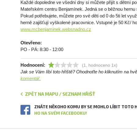
Každé dopoledne ve všední dny si můžete přijít s dětmi po
Mateřském centru Benjamínek. Jedná se o běžnou hernu
Pokud potřebujete, můžete pro své děti od 0 do 5ti let využí
herně zajišťují vyškolené pracovnice. Vstupné je 50 Kč/ h
www.mcbenjaminek.websnadno.cz
Otevřeno:
PO - PÁ: 8:30 - 12:00
Hodnocení:
(1, hodnoceno 1x)
Jak se Vám líbí toto hřiště? Ohodnoťte ho kliknutím na h
komentář.
ZPĚT NA MAPU / SEZNAM HŘIŠŤ
ZNÁTE NĚKOHO KOMU BY SE MOHLO LÍBIT TOTO 
HO NA SVÉM FACEBOOKU!