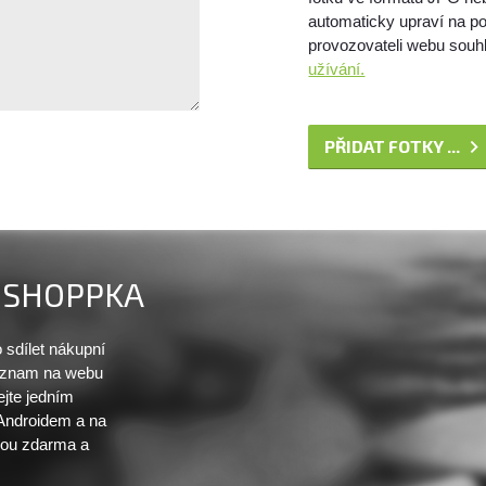
automaticky upraví na po
provozovateli webu souhl
užívání.
PŘIDAT FOTKY ...
SHOPPKA
sdílet nákupní
seznam na webu
ejte jedním
 Androidem a na
sou zdarma a