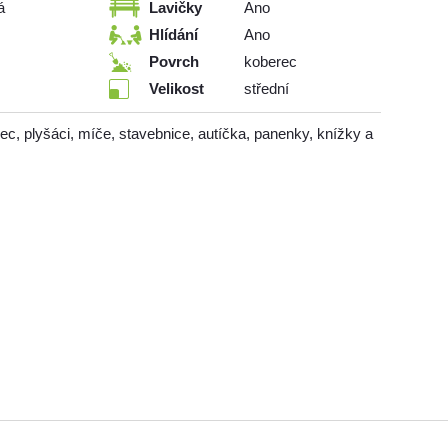
á
Lavičky
Ano
Hlídání
Ano
Povrch
koberec
Velikost
střední
ec, plyšáci, míče, stavebnice, autíčka, panenky, knížky a