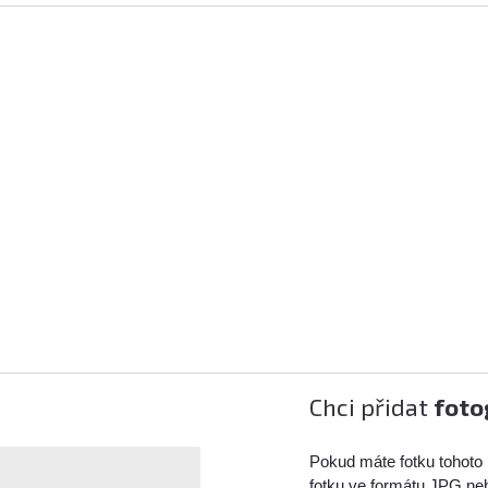
Chci přidat
foto
Pokud máte fotku tohoto 
fotku ve formátu JPG ne