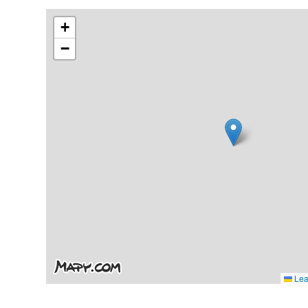
+
−
Leaf