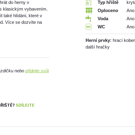
hrát do herny v
Typ hřiště
kryt
 s klasickým vybavením.
Oploceno
Ano
t také hlídání, které v
Voda
Ano
od. Více se dozvíte na
WC
Ano
Herní prvky:
hrací kober
další hračky
vězdičku nebo
přidejte svůj
HŘIŠTĚ?
SDÍLEJTE