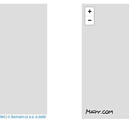
+
−
let
|
© Seznam.cz a.s. a další