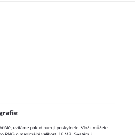
grafie
hřiště, uvítáme pokud nám jí poskytnete. Vložit můžete
bo PNG o maximální velikosti 16 MB. Systém ji