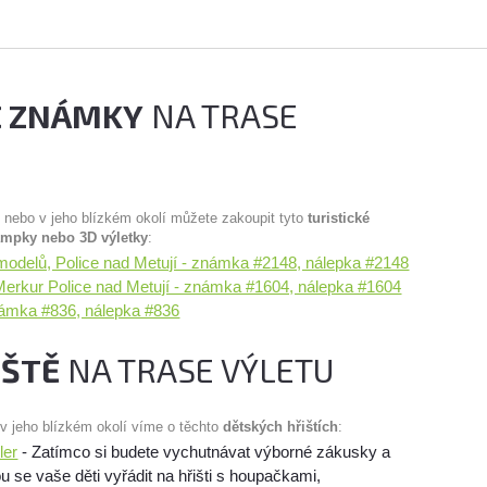
É ZNÁMKY
NA TRASE
u nebo v jeho blízkém okolí můžete zakoupit tyto
turistické
ampky nebo 3D výletky
:
delů, Police nad Metují - známka #2148, nálepka #2148
rkur Police nad Metují - známka #1604, nálepka #1604
známka #836, nálepka #836
IŠTĚ
NA TRASE VÝLETU
 v jeho blízkém okolí víme o těchto
dětských hřištích
:
ler
- Zatímco si budete vychutnávat výborné zákusky a
 se vaše děti vyřádit na hřišti s houpačkami,