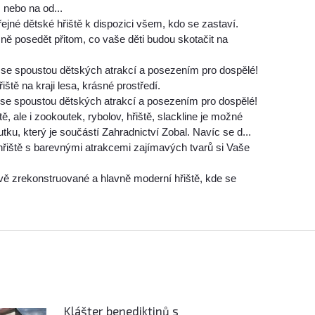
nebo na od...
řejné dětské hřiště k dispozici všem, kdo se zastaví.
ě posedět přitom, co vaše děti budou skotačit na
 se spoustou dětských atrakcí a posezením pro dospělé!
ště na kraji lesa, krásné prostředí.
 se spoustou dětských atrakcí a posezením pro dospělé!
ě, ale i zookoutek, rybolov, hřiště, slackline je možné
ku, který je součástí Zahradnictví Zobal. Navíc se d...
řiště s barevnými atrakcemi zajímavých tvarů si Vaše
ě zrekonstruované a hlavně moderní hřiště, kde se
!
Klášter benediktinů s