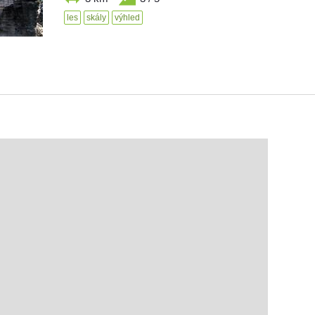
les
skály
výhled