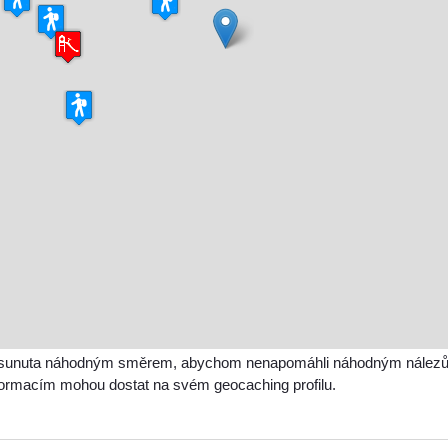
sunuta náhodným směrem, abychom nenapomáhli náhodným nálezům a 
nformacím mohou dostat na svém geocaching profilu.