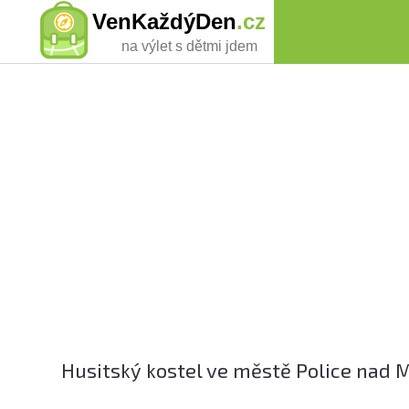
VenKaždýDen
.cz
na výlet s dětmi jdem
Husitský kostel ve městě Police nad M