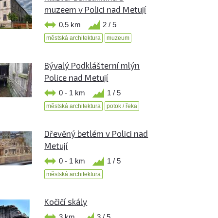
muzeem v Polici nad Metují
0,5 km
2 / 5
městská architektura
muzeum
Bývalý Podklášterní mlýn
Police nad Metují
0 - 1 km
1 / 5
městská architektura
potok / řeka
Dřevěný betlém v Polici nad
Metují
0 - 1 km
1 / 5
městská architektura
Kočičí skály
3 km
3 / 5