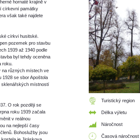
erné hornaté krajině v
í církevní památky
era však také najdete
ké církvi husitské.
oupen pozemek pro stavbu
tech 1939 až 1940 podle
stavba byl tehdy oceněna
a roku.
y na různých místech ve
u 1928 se sbor Apoštola
e sklenářských místností
Turistický region
37. O rok později se
srpna roku 1939 začala
Délka výletu
měnit v reálnou
Náročnost
ou na nejlepší časy
 členů. Bohoslužby jsou
Časová náročnost
 kostela je Jiráskova