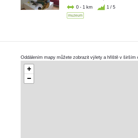
0 - 1 km
1 / 5
muzeum
Oddálením mapy můžete zobrazit výlety a hřiště v širším 
+
−