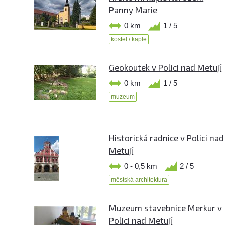
Panny Marie
0 km
1 / 5
kostel / kaple
Geokoutek v Polici nad Metují
0 km
1 / 5
muzeum
Historická radnice v Polici nad
Metují
0 - 0,5 km
2 / 5
městská architektura
Muzeum stavebnice Merkur v
Polici nad Metují