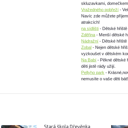
skluzavkami, domečkem 
Vražedného pobřeží
- Ve
Navíc zde můžete příjemn
atrakcích!
na sídlišti
- Dětské hřiště
Zděřina
- Menší dětské hři
Nádražní
- Dětské hřiště
Zobal
- Nejen dětské hřišt
vyzkoušet v dětském kout
Na Babí
- Pěkné dětské h
děti jistě rády užijí.
Pellyho park
- Krásné,nov
nemusíte o vaše děti bát
Stará škola Dřevěnka