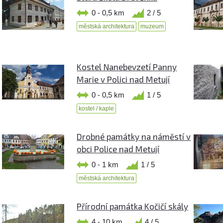
0 - 0,5 km
2 / 5
městská architektura
muzeum
Kostel Nanebevzetí Panny
Marie v Polici nad Metují
0 - 0,5 km
1 / 5
kostel / kaple
Drobné památky na náměstí v
obci Police nad Metují
0 - 1 km
1 / 5
městská architektura
Přírodní památka Kočičí skály
4 - 10 km
4 / 5