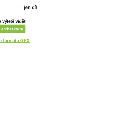
jen cíl
a výletě vidět
 architektura
ve formátu GPX