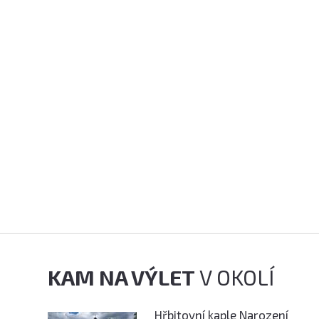
KAM NA VÝLET
V OKOLÍ
Hřbitovní kaple Narození