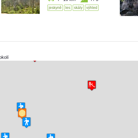
jeskyně
les
skály
výhled
okolí