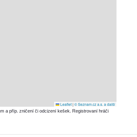
Leaflet
|
© Seznam.cz a.s. a další
příp. zničení či odcizení kešek. Registrovaní hráči