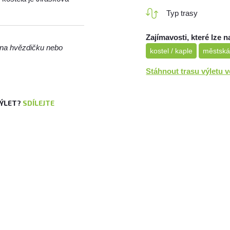
Typ trasy
Zajímavosti, které lze n
m na hvězdičku nebo
kostel / kaple
městská
Stáhnout trasu výletu 
VÝLET?
SDÍLEJTE