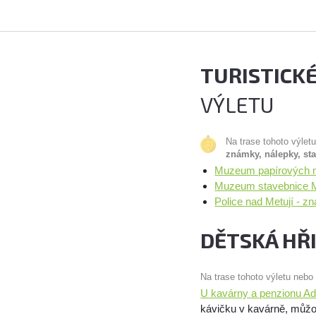
TURISTICK
VÝLETU
Na trase tohoto výlet
známky, nálepky, st
Muzeum papírových mo
Muzeum stavebnice Me
Police nad Metují - 
DĚTSKÁ HŘ
Na trase tohoto výletu nebo
U kavárny a penzionu Ad
kávičku v kavárně, můžou