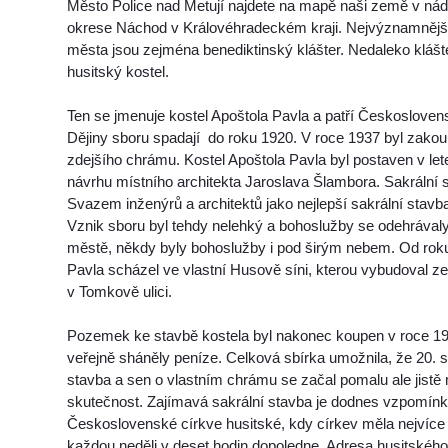
Město Police nad Metují najdete na mapě naši země v nádh
okrese Náchod v Královéhradeckém kraji. Nejvýznamnějš
města jsou zejména benediktinský klášter. Nedaleko klášt
husitský kostel.
Ten se jmenuje kostel Apoštola Pavla a patří Českoslovens
Dějiny sboru spadají do roku 1920. V roce 1937 byl zak
zdejšího chrámu. Kostel Apoštola Pavla byl postaven v le
návrhu místního architekta Jaroslava Šlambora. Sakrální 
Svazem inženýrů a architektů jako nejlepší sakrální stavb
Vznik sboru byl tehdy nelehký a bohoslužby se odehrával
městě, někdy byly bohoslužby i pod širým nebem. Od rok
Pavla scházel ve vlastní Husově síni, kterou vybudoval z
v Tomkově ulici.
Pozemek ke stavbě kostela byl nakonec koupen v roce 19
veřejně sháněly peníze. Celková sbírka umožnila, že 20. 
stavba a sen o vlastním chrámu se začal pomalu ale jistě 
skutečnost. Zajímavá sakrální stavba je dodnes vzpomínk
Československé církve husitské, kdy církev měla nejvíce
každou neděli v deset hodin dopoledne. Adresa husitského