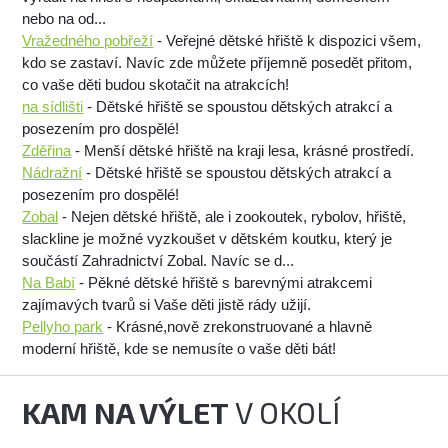
nebo na od...
Vražedného pobřeží
- Veřejné dětské hřiště k dispozici všem,
kdo se zastaví. Navíc zde můžete příjemně posedět přitom,
co vaše děti budou skotačit na atrakcích!
na sídlišti
- Dětské hřiště se spoustou dětských atrakcí a
posezením pro dospělé!
Zděřina
- Menší dětské hřiště na kraji lesa, krásné prostředí.
Nádražní
- Dětské hřiště se spoustou dětských atrakcí a
posezením pro dospělé!
Zobal
- Nejen dětské hřiště, ale i zookoutek, rybolov, hřiště,
slackline je možné vyzkoušet v dětském koutku, který je
součástí Zahradnictví Zobal. Navíc se d...
Na Babí
- Pěkné dětské hřiště s barevnými atrakcemi
zajímavých tvarů si Vaše děti jistě rády užijí.
Pellyho park
- Krásné,nově zrekonstruované a hlavně
moderní hřiště, kde se nemusíte o vaše děti bát!
KAM NA VÝLET
V OKOLÍ