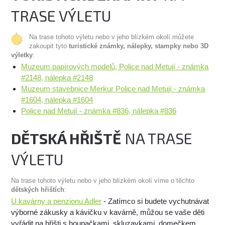
TRASE VÝLETU
Na trase tohoto výletu nebo v jeho blízkém okolí můžete
zakoupit tyto
turistické známky, nálepky, stampky nebo 3D
výletky
:
Muzeum papírových modelů, Police nad Metují - známka
#2148, nálepka #2148
Muzeum stavebnice Merkur Police nad Metují - známka
#1604, nálepka #1604
Police nad Metují - známka #836, nálepka #836
DĚTSKÁ HŘIŠTĚ
NA TRASE
VÝLETU
Na trase tohoto výletu nebo v jeho blízkém okolí víme o těchto
dětských hřištích
:
U kavárny a penzionu Adler
- Zatímco si budete vychutnávat
výborné zákusky a kávičku v kavárně, můžou se vaše děti
vyřádit na hřišti s houpačkami, skluzavkami, domečkem