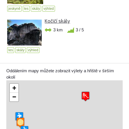
jeskyně
les
skály
výhled
Kočičí skály
3 km
3 / 5
les
skály
výhled
Oddálením mapy můžete zobrazit výlety a hřiště v širším
okolí
+
−