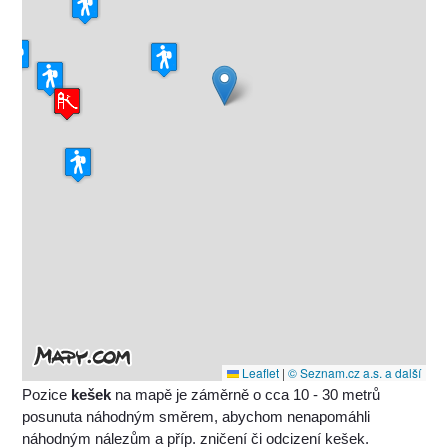
Leaflet
|
© Seznam.cz a.s. a další
Pozice
kešek
na mapě je záměrně o cca 10 - 30 metrů
posunuta náhodným směrem, abychom nenapomáhli
náhodným nálezům a příp. zničení či odcizení kešek.