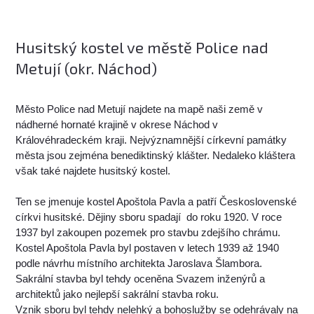
Husitský kostel ve městě Police nad
Metují (okr. Náchod)
Město Police nad Metují najdete na mapě naši země v
nádherné hornaté krajině v okrese Náchod v
Královéhradeckém kraji. Nejvýznamnější církevní památky
města jsou zejména benediktinský klášter. Nedaleko kláštera
však také najdete husitský kostel.
Ten se jmenuje kostel Apoštola Pavla a patří Československé
církvi husitské. Dějiny sboru spadají do roku 1920. V roce
1937 byl zakoupen pozemek pro stavbu zdejšího chrámu.
Kostel Apoštola Pavla byl postaven v letech 1939 až 1940
podle návrhu místního architekta Jaroslava Šlambora.
Sakrální stavba byl tehdy oceněna Svazem inženýrů a
architektů jako nejlepší sakrální stavba roku.
Vznik sboru byl tehdy nelehký a bohoslužby se odehrávaly na