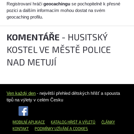
Registrovaní hráči
geocachingu
se pochopitelně k přesné
pozici a dalším informacím mohou dostat na svém
geocaching profilu.
KOMENTÁŘE
- HUSITSKÝ
KOSTEL VE MĚSTĚ POLICE
NAD METUJÍ
Ven každý den
- největší přehled dětských hřišť a spousta
tipů na výlety v celém Česku
MOBILNÍ APLIKACE
KATALOG HŘIŠŤ
A VÝLETŮ
ČLÁNKY
KONTAKT
PODMÍNKY UŽÍVÁNÍ A COOKIES