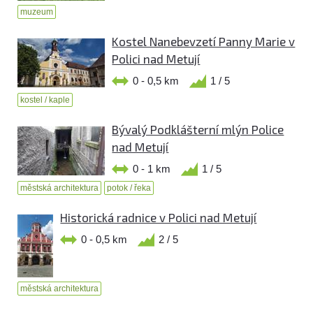
muzeum
Kostel Nanebevzetí Panny Marie v
Polici nad Metují
0 - 0,5 km
1 / 5
kostel / kaple
Bývalý Podklášterní mlýn Police
nad Metují
0 - 1 km
1 / 5
městská architektura
potok / řeka
Historická radnice v Polici nad Metují
0 - 0,5 km
2 / 5
městská architektura