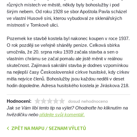
různých místech ve městě, někdy byly bohoslužby i pod
širým nebem. Od roku 1928 se sbor Apoštola Pavla scházel
ve vlastní Husově síni, kterou vybudoval ze sklenářských
místností v Tomkově ulici.
Pozemek ke stavbě kostela byl nakonec koupen v roce 1937.
O rok později se veřejně sháněly peníze. Celková sbírka
umožnila, že 20. srpna roku 1939 začala stavba a sen o
vlastním chrámu se začal pomalu ale jistě měnit v reálnou
skutečnost. Zajímavá sakrální stavba je dodnes vzpomínkou
na nejlepší časy Československé církve husitské, kdy církev
měla nejvíce členů. Bohoslužby jsou každou neděli v deset
hodin dopoledne. Adresa husitského kostela je Jiráskova 218.
Hodnocení:
dosud nehodnoceno
Jak se Vám líbí tento tip na výlet? Ohodnoťte ho kliknutím na
hvězdičku nebo
přidejte svůj komentář.
ZPĚT NA MAPU / SEZNAM VÝLETŮ