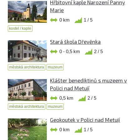
Hřbitovní kaple Narození Panny
Marie
0 km
1 / 5
kostel / kaple
Stará škola Dřevěnka
0 - 0,5 km
2 / 5
městská architektura
muzeum
Klášter benediktinů s muzeem v
Polici nad Metují
0,5 km
2 / 5
městská architektura
muzeum
Geokoutek v Polici nad Metují
0 km
1 / 5