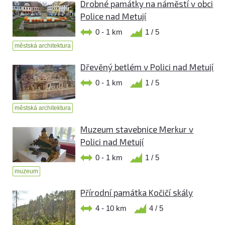
Drobné památky na náměstí v obci
Police nad Metují
0 - 1 km
1 / 5
městská architektura
Dřevěný betlém v Polici nad Metují
0 - 1 km
1 / 5
městská architektura
Muzeum stavebnice Merkur v
Polici nad Metují
0 - 1 km
1 / 5
muzeum
Přírodní památka Kočičí skály
4 - 10 km
4 / 5