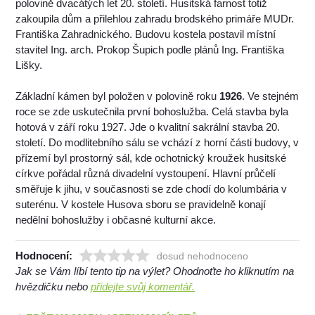
polovině dvacátých let 20. století. Husitská farnost totiž
zakoupila dům a přilehlou zahradu brodského primáře MUDr.
Františka Zahradnického. Budovu kostela postavil místní
stavitel Ing. arch. Prokop Šupich podle plánů Ing. Františka
Lišky.
Základní kámen byl položen v polovině roku
1926
. Ve stejném
roce se zde uskutečnila první bohoslužba. Celá stavba byla
hotová v září roku 1927. Jde o kvalitní sakrální stavba 20.
století. Do modlitebního sálu se vchází z horní části budovy, v
přízemí byl prostorný sál, kde ochotnický kroužek husitské
církve pořádal různá divadelní vystoupení. Hlavní průčelí
směřuje k jihu, v současnosti se zde chodí do kolumbária v
suterénu. V kostele Husova sboru se pravidelně konají
nedělní bohoslužby i občasné kulturní akce.
Hodnocení:
dosud nehodnoceno
Jak se Vám líbí tento tip na výlet? Ohodnoťte ho kliknutím na
hvězdičku nebo
přidejte svůj komentář.