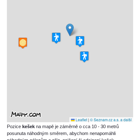
Leaflet
|
© Seznam.cz a.s. a další
Pozice
kešek
na mapě je záměrně o cca 10 - 30 metrů
posunuta náhodným směrem, abychom nenapomáhli