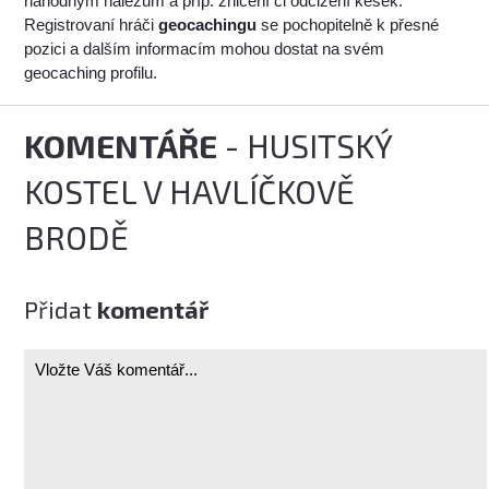
náhodným nálezům a příp. zničení či odcizení kešek.
Registrovaní hráči
geocachingu
se pochopitelně k přesné
pozici a dalším informacím mohou dostat na svém
geocaching profilu.
KOMENTÁŘE
- HUSITSKÝ
KOSTEL V HAVLÍČKOVĚ
BRODĚ
Přidat
komentář