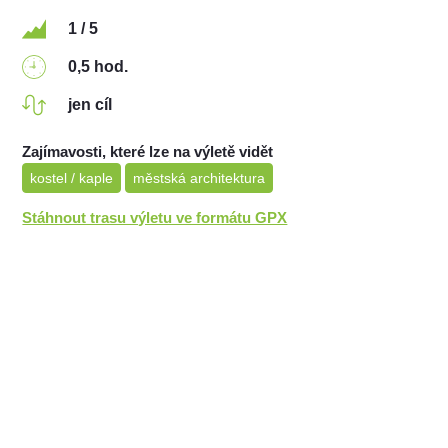
1 / 5
0,5 hod.
jen cíl
Zajímavosti, které lze na výletě vidět
kostel / kaple
městská architektura
Stáhnout trasu výletu ve formátu GPX