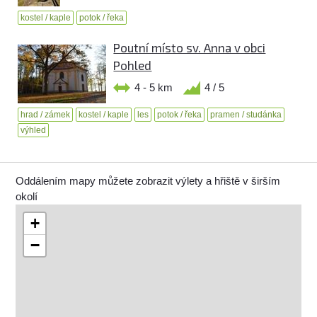
kostel / kaple
potok / řeka
Poutní místo sv. Anna v obci
Pohled
4 - 5 km
4 / 5
hrad / zámek
kostel / kaple
les
potok / řeka
pramen / studánka
výhled
Oddálením mapy můžete zobrazit výlety a hřiště v širším
okolí
+
−