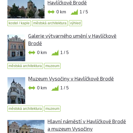
Havlíčkově Brodě
0 km
1 / 5
kostel / kaple
městská architektura
výhled
Galerie výtvarného umění v Havlíčkově
Brodě
0 km
1 / 5
městská architektura
muzeum
Muzeum Vysočiny v Havlíčkově Brodě
0 km
1 / 5
městská architektura
muzeum
Hlavní náměstí v Havlíčkově Brodě
a muzeum Vysočiny