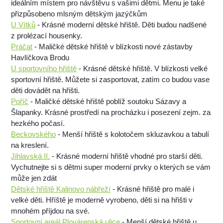
ideálním místem pro návštěvu s vašimi dětmi. Menu je také
přizpůsobeno mlsným dětským jazýčkům
U Vítků
- Krásné moderní dětské hřiště. Děti budou nadšené
z prolézací housenky.
Práčat
- Maličké dětské hřiště v blízkosti nové zástavby
Havlíčkova Brodu
U sportovního hřiště
- Krásné dětské hřiště. V blízkosti velké
sportovní hřiště. Můžete si zasportovat, zatím co budou vase
děti dovádět na hřišti.
Poříč
- Maličké dětské hřiště poblíž soutoku Sázavy a
Šlapanky. Krásné prostředí na procházku i posezení zejm. za
hezkého počasí.
Beckovského
- Menší hřiště s kolotočem skluzavkou a tabulí
na kreslení.
Jihlavská II.
- Krásné moderní hřiště vhodné pro starší děti.
Vychutnejte si s dětmi super moderní prvky o kterých se vám
může jen zdát
Dětské hřiště Kalinovo nábřeží
- Krásné hřiště pro malé i
velké děti. Hříště je moderně vyrobeno, děti si na hřišti v
mnohém příjdou na své.
Sportovní areál Plovárenská ulice
- Menší dětské hřiště u