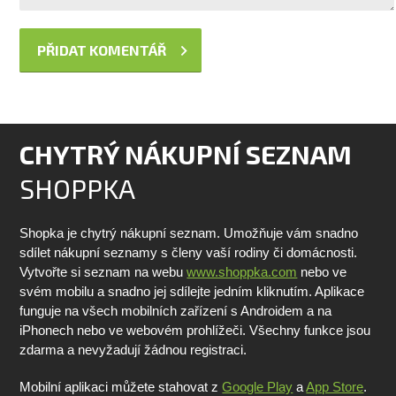
CHYTRÝ NÁKUPNÍ SEZNAM
SHOPPKA
Shopka je chytrý nákupní seznam. Umožňuje vám snadno
sdílet nákupní seznamy s členy vaší rodiny či domácnosti.
Vytvořte si seznam na webu
www.shoppka.com
nebo ve
svém mobilu a snadno jej sdílejte jedním kliknutím. Aplikace
funguje na všech mobilních zařízení s Androidem a na
iPhonech nebo ve webovém prohlížeči. Všechny funkce jsou
zdarma a nevyžadují žádnou registraci.
Mobilní aplikaci můžete stahovat z
Google Play
a
App Store
.