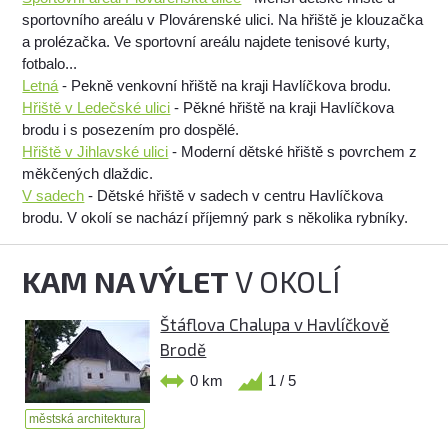
sportovního areálu v Plovárenské ulici. Na hřiště je klouzačka
a prolézačka. Ve sportovní areálu najdete tenisové kurty,
fotbalo...
Letná
- Pekně venkovní hřiště na kraji Havlíčkova brodu.
Hřiště v Ledečské ulici
- Pěkné hřiště na kraji Havlíčkova
brodu i s posezením pro dospělé.
Hřiště v Jihlavské ulici
- Moderní dětské hřiště s povrchem z
měkčených dlaždic.
V sadech
- Dětské hřiště v sadech v centru Havlíčkova
brodu. V okolí se nachází příjemný park s několika rybníky.
KAM NA VÝLET
V OKOLÍ
Štáflova Chalupa v Havlíčkově
Brodě
0 km
1 / 5
městská architektura