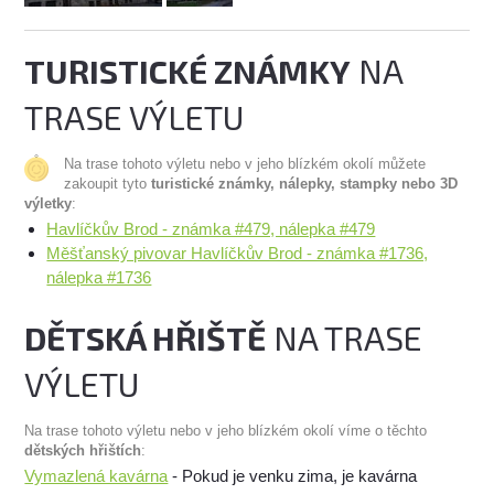
TURISTICKÉ ZNÁMKY
NA
TRASE VÝLETU
Na trase tohoto výletu nebo v jeho blízkém okolí můžete
zakoupit tyto
turistické známky, nálepky, stampky nebo 3D
výletky
:
Havlíčkův Brod - známka #479, nálepka #479
Měšťanský pivovar Havlíčkův Brod - známka #1736,
nálepka #1736
DĚTSKÁ HŘIŠTĚ
NA TRASE
VÝLETU
Na trase tohoto výletu nebo v jeho blízkém okolí víme o těchto
dětských hřištích
:
Vymazlená kavárna
- Pokud je venku zima, je kavárna