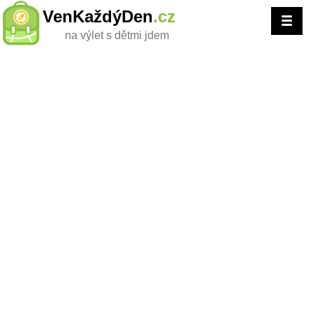
VenKaždýDen
.cz
na výlet s dětmi jdem