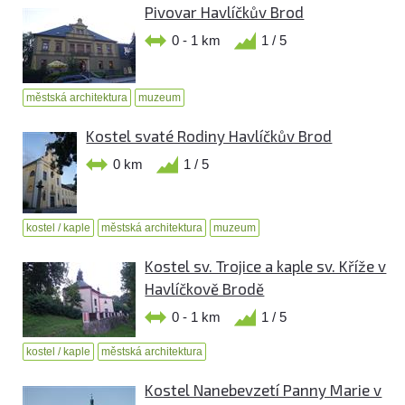
Pivovar Havlíčkův Brod
0 - 1 km
1 / 5
městská architektura
muzeum
Kostel svaté Rodiny Havlíčkův Brod
0 km
1 / 5
kostel / kaple
městská architektura
muzeum
Kostel sv. Trojice a kaple sv. Kříže v
Havlíčkově Brodě
0 - 1 km
1 / 5
kostel / kaple
městská architektura
Kostel Nanebevzetí Panny Marie v