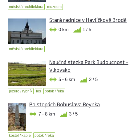
městská architektura
muzeum
Stará radnice v Havlíčkově Brodě
0 km
1 / 5
městská architektura
Naučná stezka Park Budoucnost -
Vlkovsko
5 - 6 km
2 / 5
jezero / rybník
les
potok / řeka
Po stopách Bohuslava Reynka
7 - 8 km
3 / 5
kostel / kaple
potok / řeka