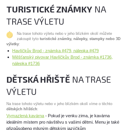
TURISTICKÉ ZNÁMKY
NA
TRASE VÝLETU
Na trase tohoto výletu nebo v jeho blízkém okolí můžete
zakoupit tyto
turistické známky, nálepky, stampky nebo 3D
výletky
:
Havlíčkův Brod - známka #479, nálepka #479
Měšťanský pivovar Havlíčkův Brod - známka #1736,
nálepka #1736
DĚTSKÁ HŘIŠTĚ
NA TRASE
VÝLETU
Na trase tohoto výletu nebo v jeho blízkém okolí víme o těchto
dětských hřištích
:
Vymazlená kavárna
- Pokud je venku zima, je kavárna
ideálním místem pro návštěvu s vašimi dětmi. Menu je také
přizpůsobeno mlsným dětským jazýčkům