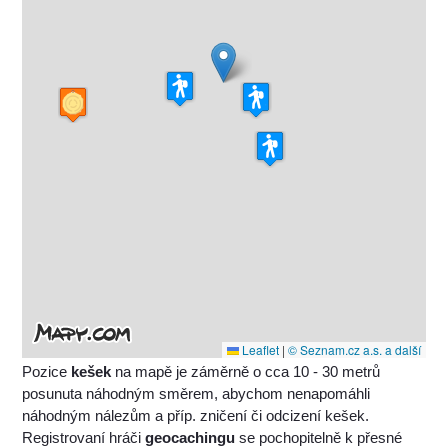
Leaflet
|
© Seznam.cz a.s. a další
Pozice
kešek
na mapě je záměrně o cca 10 - 30 metrů
posunuta náhodným směrem, abychom nenapomáhli
náhodným nálezům a příp. zničení či odcizení kešek.
Registrovaní hráči
geocachingu
se pochopitelně k přesné