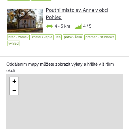
Poutní místo sv. Anna v obci
Pohled
4 - 5 km
4 / 5
hrad / zámek
kostel / kaple
les
potok / řeka
pramen / studánka
výhled
Oddálením mapy můžete zobrazit výlety a hřiště v širším
okolí
+
−