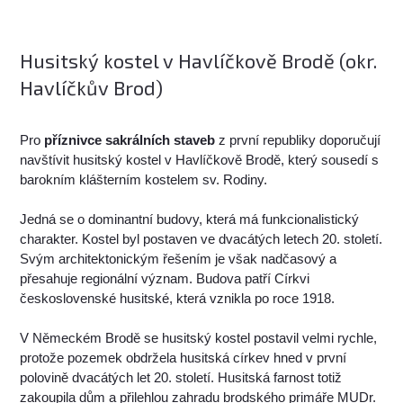
Husitský kostel v Havlíčkově Brodě (okr.
Havlíčkův Brod)
Pro
příznivce sakrálních staveb
z první republiky doporučují
navštívit husitský kostel v Havlíčkově Brodě, který sousedí s
barokním klášterním kostelem sv. Rodiny.
Jedná se o dominantní budovy, která má funkcionalistický
charakter. Kostel byl postaven ve dvacátých letech 20. století.
Svým architektonickým řešením je však nadčasový a
přesahuje regionální význam. Budova patří Církvi
československé husitské, která vznikla po roce 1918.
V Německém Brodě se husitský kostel postavil velmi rychle,
protože pozemek obdržela husitská církev hned v první
polovině dvacátých let 20. století. Husitská farnost totiž
zakoupila dům a přilehlou zahradu brodského primáře MUDr.