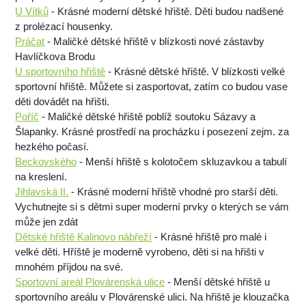
U Vítků
- Krásné moderní dětské hřiště. Děti budou nadšené
z prolézací housenky.
Práčat
- Maličké dětské hřiště v blízkosti nové zástavby
Havlíčkova Brodu
U sportovního hřiště
- Krásné dětské hřiště. V blízkosti velké
sportovní hřiště. Můžete si zasportovat, zatím co budou vase
děti dovádět na hřišti.
Poříč
- Maličké dětské hřiště poblíž soutoku Sázavy a
Šlapanky. Krásné prostředí na procházku i posezení zejm. za
hezkého počasí.
Beckovského
- Menší hřiště s kolotočem skluzavkou a tabulí
na kreslení.
Jihlavská II.
- Krásné moderní hřiště vhodné pro starší děti.
Vychutnejte si s dětmi super moderní prvky o kterých se vám
může jen zdát
Dětské hřiště Kalinovo nábřeží
- Krásné hřiště pro malé i
velké děti. Hříště je moderně vyrobeno, děti si na hřišti v
mnohém příjdou na své.
Sportovní areál Plovárenská ulice
- Menší dětské hřiště u
sportovního areálu v Plovárenské ulici. Na hřiště je klouzačka