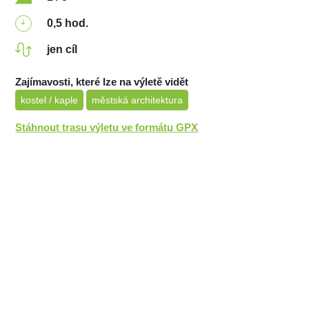
0,5 hod.
jen cíl
Zajímavosti, které lze na výletě vidět
kostel / kaple
městská architektura
Stáhnout trasu výletu ve formátu GPX