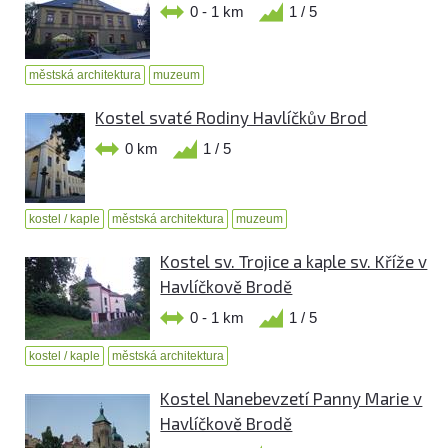
0 - 1 km
1 / 5
městská architektura
muzeum
Kostel svaté Rodiny Havlíčkův Brod
0 km
1 / 5
kostel / kaple
městská architektura
muzeum
Kostel sv. Trojice a kaple sv. Kříže v
Havlíčkově Brodě
0 - 1 km
1 / 5
kostel / kaple
městská architektura
Kostel Nanebevzetí Panny Marie v
Havlíčkově Brodě