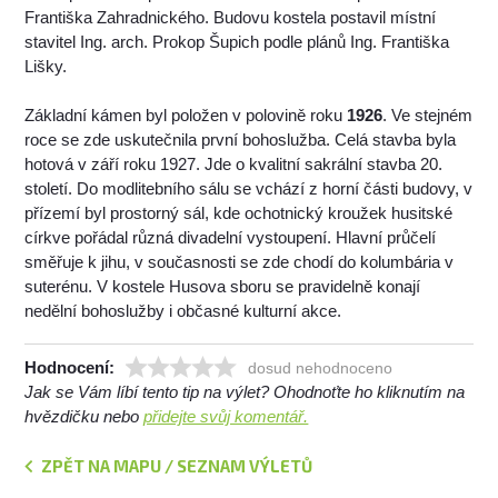
Františka Zahradnického. Budovu kostela postavil místní
stavitel Ing. arch. Prokop Šupich podle plánů Ing. Františka
Lišky.
Základní kámen byl položen v polovině roku
1926
. Ve stejném
roce se zde uskutečnila první bohoslužba. Celá stavba byla
hotová v září roku 1927. Jde o kvalitní sakrální stavba 20.
století. Do modlitebního sálu se vchází z horní části budovy, v
přízemí byl prostorný sál, kde ochotnický kroužek husitské
církve pořádal různá divadelní vystoupení. Hlavní průčelí
směřuje k jihu, v současnosti se zde chodí do kolumbária v
suterénu. V kostele Husova sboru se pravidelně konají
nedělní bohoslužby i občasné kulturní akce.
Hodnocení:
dosud nehodnoceno
Jak se Vám líbí tento tip na výlet? Ohodnoťte ho kliknutím na
hvězdičku nebo
přidejte svůj komentář.
ZPĚT NA MAPU / SEZNAM VÝLETŮ