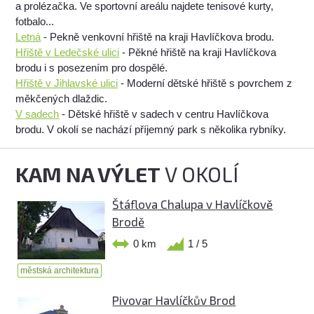
a prolézačka. Ve sportovní areálu najdete tenisové kurty,
fotbalo...
Letná
- Pekně venkovní hřiště na kraji Havlíčkova brodu.
Hřiště v Ledečské ulici
- Pěkné hřiště na kraji Havlíčkova
brodu i s posezením pro dospělé.
Hřiště v Jihlavské ulici
- Moderní dětské hřiště s povrchem z
měkčených dlaždic.
V sadech
- Dětské hřiště v sadech v centru Havlíčkova
brodu. V okolí se nachází příjemný park s několika rybníky.
KAM NA VÝLET
V OKOLÍ
Štáflova Chalupa v Havlíčkově
Brodě
0 km
1 / 5
městská architektura
Pivovar Havlíčkův Brod