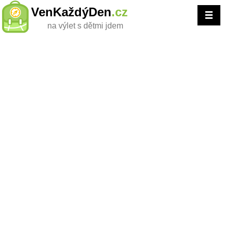
VenKaždýDen
.cz
na výlet s dětmi jdem