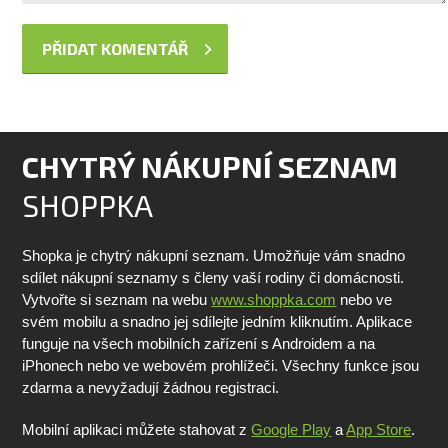
CHYTRÝ NÁKUPNÍ SEZNAM
SHOPPKA
Shopka je chytrý nákupní seznam. Umožňuje vám snadno
sdílet nákupní seznamy s členy vaší rodiny či domácnosti.
Vytvořte si seznam na webu
www.shoppka.com
nebo ve
svém mobilu a snadno jej sdílejte jedním kliknutím. Aplikace
funguje na všech mobilních zařízení s Androidem a na
iPhonech nebo ve webovém prohlížeči. Všechny funkce jsou
zdarma a nevyžadují žádnou registraci.
Mobilní aplikaci můžete stahovat z
Google Play
a
App Store
.