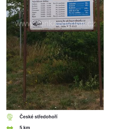
České středohoří
5 km