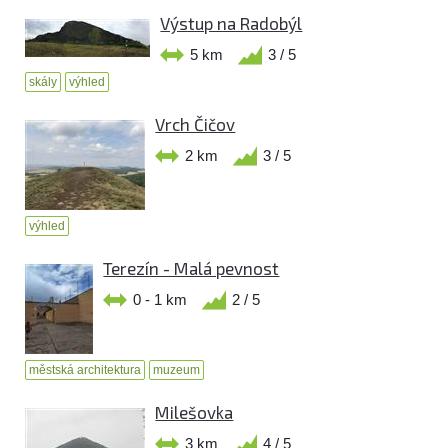
Výstup na Radobýl
5 km
3 / 5
skály
výhled
Vrch Čičov
2 km
3 / 5
výhled
Terezín - Malá pevnost
0 - 1 km
2 / 5
městská architektura
muzeum
Milešovka
3 km
4 / 5