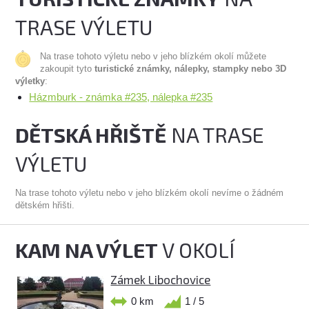
TRASE VÝLETU
Na trase tohoto výletu nebo v jeho blízkém okolí můžete
zakoupit tyto
turistické známky, nálepky, stampky nebo 3D
výletky
:
Házmburk - známka #235, nálepka #235
DĚTSKÁ HŘIŠTĚ
NA TRASE
VÝLETU
Na trase tohoto výletu nebo v jeho blízkém okolí nevíme o žádném
dětském hřišti.
KAM NA VÝLET
V OKOLÍ
Zámek Libochovice
0 km
1 / 5