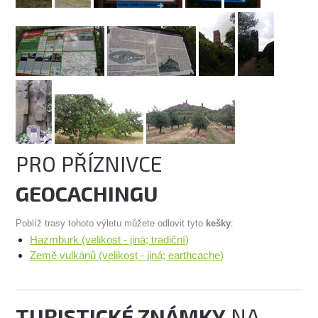
PRO PŘÍZNIVCE
GEOCACHINGU
Poblíž trasy tohoto výletu můžete odlovit tyto
kešky
:
Hazmburk (velikost - jiná; tradiční)
Země vulkánů (velikost - jiná; earthcache)
TURISTICKÉ ZNÁMKY
NA