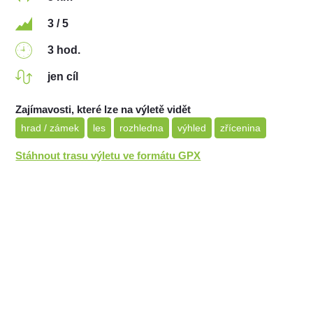
3 / 5
3 hod.
jen cíl
Zajímavosti, které lze na výletě vidět
hrad / zámek
les
rozhledna
výhled
zřícenina
Stáhnout trasu výletu ve formátu GPX