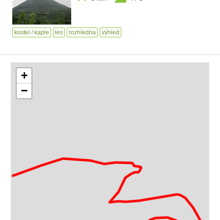
kostel / kaple
les
rozhledna
výhled
+
−