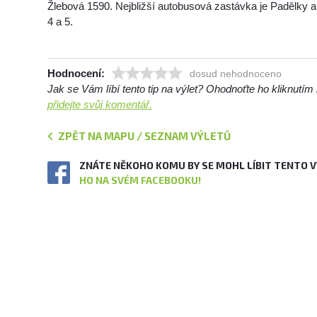
Žlebová 1590. Nejbližší autobusová zastávka je Padělky a
4 a 5.
Hodnocení:
dosud nehodnoceno
Jak se Vám líbí tento tip na výlet? Ohodnoťte ho kliknutí
přidejte svůj komentář.
ZPĚT NA MAPU / SEZNAM VÝLETŮ
ZNÁTE NĚKOHO KOMU BY SE MOHL LÍBIT TENTO 
HO NA SVÉM FACEBOOKU!