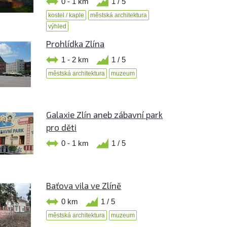
0 - 1 km
1 / 5
kostel / kaple
městská architektura
výhled
Prohlídka Zlína
1 - 2 km
1 / 5
městská architektura
muzeum
Galaxie Zlín aneb zábavní park
pro děti
0 - 1 km
1 / 5
Baťova vila ve Zlíně
0 km
1 / 5
městská architektura
muzeum