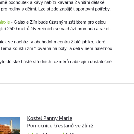
omě pochoutek a kávy nabízí kavárna 2 vnitřní dětské
pro rodiny s dětmi. Lze si zde zapůjčit sportovní potřeby,
laxie
- Galaxie Zlín bude úžasným zážitkem pro celou
tající 2500 metrů čtverečních se nachází hromada atrakcí.
.
tek se nachází v obchodním centru Zlaté jablko, které
. Téma kouktu zní "Továrna na boty" a děti v něm naleznou
yté dětské hřiště středních rozměrů nabízející dostatečně
Kostel Panny Marie
Pomocnice křesťanů ve Zlíně