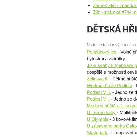
Zámek Zlín - známka 
Zlín - známka #744, 
DĚTSKÁ HŘ
Na trase tohoto výletu nebo
Pohádkový les
- Volně p
bytostmi a zvířátky.
Jižní svahy II (centrální 
dospělé s možností osvěž
Zelinova III
- Pěkné hřišt
Workout hřiště Podlesí
- 
Podlesí V II.
- Jedno ze d
Podlesí V I.
- Jedno ze d
Moderní hřiště u 1. seg
U in-line dráhy
- Multifunk
U Olympie
- 3 kovové fi
U zábavního parku Gala
Skatepark
- U dopravního