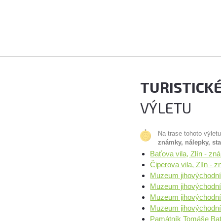
TURISTICK
VÝLETU
Na trase tohoto výlet
známky, nálepky, st
Baťova vila, Zlín - z
Čiperova vila, Zlín -
Muzeum jihovýchodní
Muzeum jihovýchodní 
Muzeum jihovýchodní M
Muzeum jihovýchodní 
Památník Tomáše Bati