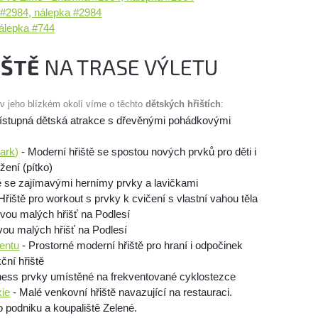
#2984, nálepka #2984
nálepka #744
IŠTĚ
NA TRASE VÝLETU
 v jeho blízkém okolí víme o těchto
dětských hřištích
:
řístupná dětská atrakce s dřevěnými pohádkovými
park)
- Moderní hřiště se spostou nových prvků pro děti i
ení (pítko)
ě se zajímavými hernímy prvky a lavičkami
Hřiště pro workout s prvky k cvičení s vlastní vahou těla
vou malých hřišť na Podlesí
vou malých hřišť na Podlesí
mentu
- Prostorné moderní hřiště pro hraní i odpočinek
ční hřiště
tness prvky umístěné na frekventované cyklostezce
xie
- Malé venkovní hřiště navazující na restauraci.
 podniku a koupaliště Zelené.