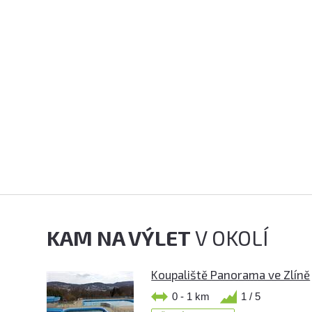
KAM NA VÝLET
V OKOLÍ
Koupaliště Panorama ve Zlíně
0 - 1 km
1 / 5