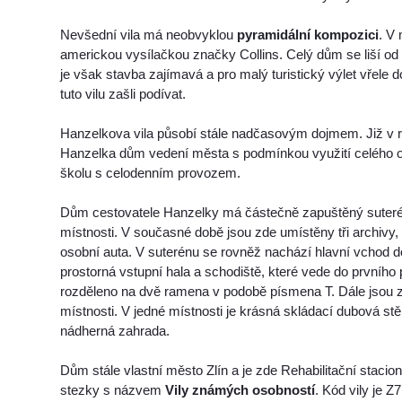
Nevšední vila má neobvyklou
pyramidální kompozici
. V
americkou vysílačkou značky Collins. Celý dům se liší 
je však stavba zajímavá a pro malý turistický výlet vřele d
tuto vilu zašli podívat.
Hanzelkova vila působí stále nadčasovým dojmem. Již v r
Hanzelka dům vedení města s podmínkou využití celého o
školu s celodenním provozem.
Dům cestovatele Hanzelky má částečně zapuštěný suteré
místnosti. V současné době jsou zde umístěny tři archivy,
osobní auta. V suterénu se rovněž nachází hlavní vchod d
prostorná vstupní hala a schodiště, které vede do prvního 
rozděleno na dvě ramena v podobě písmena T. Dále jsou 
místnosti. V jedné místnosti je krásná skládací dubová stěn
nádherná zahrada.
Dům stále vlastní město Zlín a je zde Rehabilitační stacioná
stezky s názvem
Vily známých osobností
. Kód vily je Z