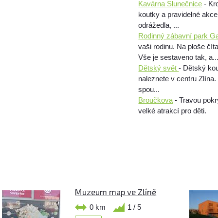
Kavárna Slunečnice
- Kr
koutky a pravidelné akce 
odrážedla, ...
Rodinný zábavní park Ga
vaši rodinu. Na ploše čí
Vše je sestaveno tak, a..
Dětský svět
- Dětský kou
naleznete v centru Zlína
spou...
Broučkova
- Travou pokr
velké atrakcí pro děti.
Muzeum map ve Zlíně
0 km
1 / 5