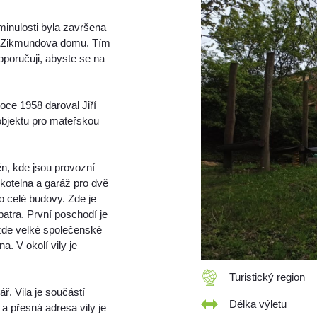
 minulosti byla završena
od Zikmundova domu. Tím
oporučuji, abyste se na
oce 1958 daroval Jiří
bjektu pro mateřskou
n, kde jsou provozní
 kotelna a garáž pro dvě
o celé budovy. Zde je
patra. První poschodí je
zde velké společenské
a. V okolí vily je
Turistický region
ř. Vila je součástí
Délka výletu
7 a přesná adresa vily je