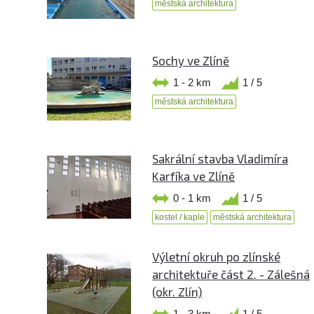
městská architektura
Sochy ve Zlíně
1 - 2 km
1 / 5
městská architektura
Sakrální stavba Vladimíra
Karfíka ve Zlíně
0 - 1 km
1 / 5
kostel / kaple
městská architektura
Výletní okruh po zlínské
architektuře část 2. - Zálešná
(okr. Zlín)
1 - 3 km
1 / 5