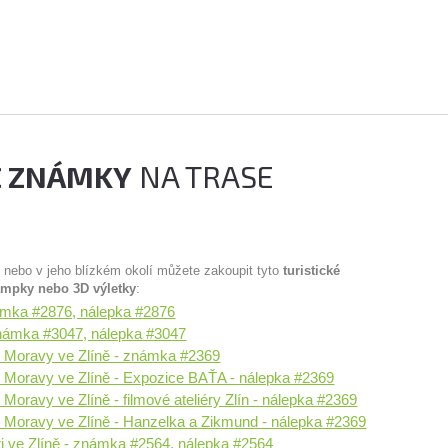
É ZNÁMKY
NA TRASE
u nebo v jeho blízkém okolí můžete zakoupit tyto
turistické
ampky nebo 3D výletky
:
námka #2876, nálepka #2876
 známka #3047, nálepka #3047
 Moravy ve Zlíně - známka #2369
Moravy ve Zlíně - Expozice BAŤA - nálepka #2369
oravy ve Zlíně - filmové ateliéry Zlín - nálepka #2369
Moravy ve Zlíně - Hanzelka a Zikmund - nálepka #2369
 ve Zlíně - známka #2564, nálepka #2564