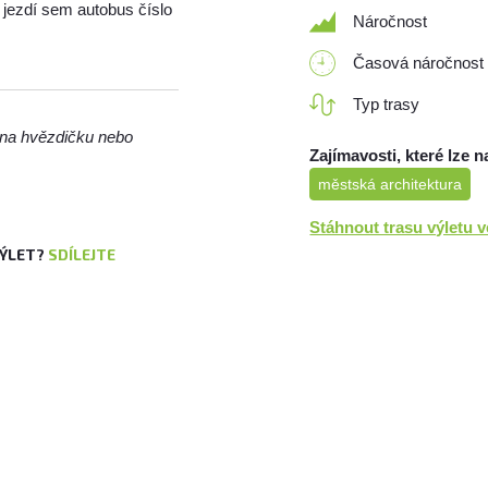
 jezdí sem autobus číslo
Náročnost
Časová náročnost
Typ trasy
m na hvězdičku nebo
Zajímavosti, které lze n
městská architektura
Stáhnout trasu výletu 
VÝLET?
SDÍLEJTE