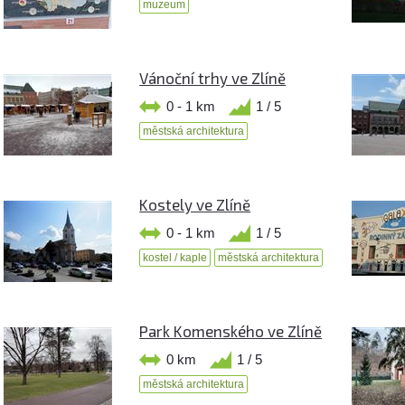
muzeum
Vánoční trhy ve Zlíně
0 - 1 km
1 / 5
městská architektura
Kostely ve Zlíně
0 - 1 km
1 / 5
kostel / kaple
městská architektura
Park Komenského ve Zlíně
0 km
1 / 5
městská architektura