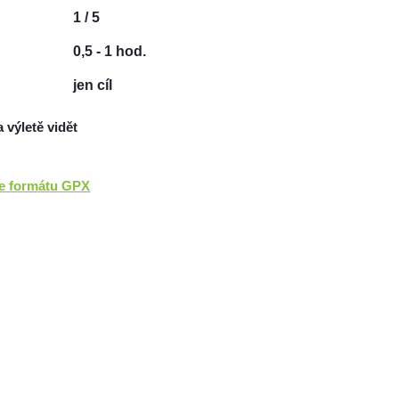
1 / 5
0,5 - 1 hod.
jen cíl
a výletě vidět
ve formátu GPX