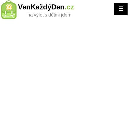
VenKaždýDen
.cz
na výlet s dětmi jdem