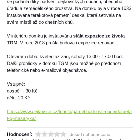
se podařila díky nadšení čejkovických občanů, obecního
úřadu a zemědělského družstva. Na domku byla v roce 1933
instalována terakotová pamětní deska, která setrvala na
svém místě až do dnešních dnů.
V interiéru domku je instalována
stálá expozice ze života
TGM
. V roce 2018 prošla budova i expozice renovací.
Otevírací doba: květen až září, soboty 13.00 - 17.00 hod.
Další prohlídky v domku TGM jsou možné po předchozí
telefonické nebo e-mailové objednávce.
Vstupné:
dospělí - 30 Kč
děti - 20 Kč
https://www.cejkovice.cz/turista/pametihodnosti-obce/domek-
t-g-masaryka/
Hodnocení:
dosud nehodnoceno