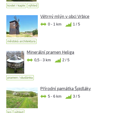
kostel / kaple
výhled
Větrný mlýn v obci Vrbice
0 - 1 km
1 / 5
městská architektura
Minerální pramen Heliga
0,5 - 3 km
2 / 5
pramen / studánka
Přírodní památka Špidláky
5 - 6 km
3 / 5
les
výhled