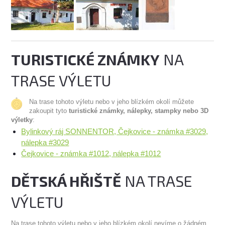
TURISTICKÉ ZNÁMKY
NA
TRASE VÝLETU
Na trase tohoto výletu nebo v jeho blízkém okolí můžete
zakoupit tyto
turistické známky, nálepky, stampky nebo 3D
výletky
:
Bylinkový ráj SONNENTOR, Čejkovice - známka #3029,
nálepka #3029
Čejkovice - známka #1012, nálepka #1012
DĚTSKÁ HŘIŠTĚ
NA TRASE
VÝLETU
Na trase tohoto výletu nebo v jeho blízkém okolí nevíme o žádném