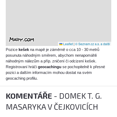
Leaflet
|
© Seznam.cz a.s. a další
Pozice
kešek
na mapě je záměrně o cca 10 - 30 metrů
posunuta náhodným směrem, abychom nenapomáhli
náhodným nálezům a příp. zničení či odcizení kešek.
Registrovaní hráči
geocachingu
se pochopitelně k přesné
pozici a dalším informacím mohou dostat na svém
geocaching profilu.
KOMENTÁŘE
- DOMEK T. G.
MASARYKA V ČEJKOVICÍCH