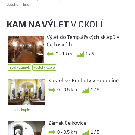
dětském hřišti.
KAM NA VÝLET
V OKOLÍ
Výlet do Templářských sklepů v
Čejkovicích
0 - 1 km
1 / 5
hrad / zámek
kostel / kaple
Kostel sv. Kunhuty v Hodoníně
0 - 0,5 km
1 / 5
kostel / kaple
Zámek Čejkovice
0 - 0,5 km
1 / 5