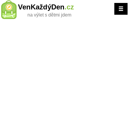
VenKaždýDen
.cz
na výlet s dětmi jdem