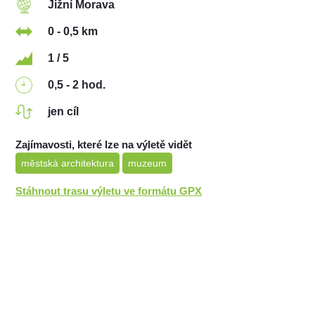
Jižní Morava
0 - 0,5 km
1 / 5
0,5 - 2 hod.
jen cíl
Zajímavosti, které lze na výletě vidět
městská architektura
muzeum
Stáhnout trasu výletu ve formátu GPX