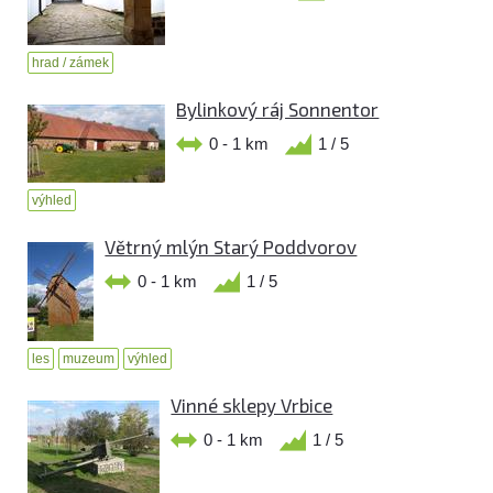
hrad / zámek
Bylinkový ráj Sonnentor
0 - 1 km
1 / 5
výhled
Větrný mlýn Starý Poddvorov
0 - 1 km
1 / 5
les
muzeum
výhled
Vinné sklepy Vrbice
0 - 1 km
1 / 5