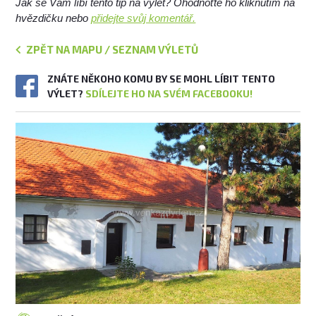
Jak se Vám líbí tento tip na výlet? Ohodnoťte ho kliknutím na
hvězdičku nebo
přidejte svůj komentář.
ZPĚT NA MAPU / SEZNAM VÝLETŮ
ZNÁTE NĚKOHO KOMU BY SE MOHL LÍBIT TENTO
VÝLET?
SDÍLEJTE HO NA SVÉM FACEBOOKU!