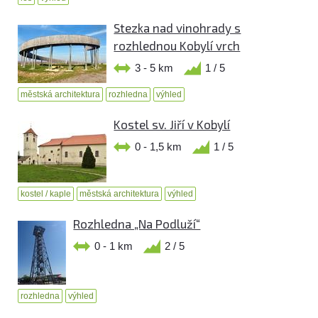
Stezka nad vinohrady s
rozhlednou Kobylí vrch
3 - 5 km
1 / 5
městská architektura
rozhledna
výhled
Kostel sv. Jiří v Kobylí
0 - 1,5 km
1 / 5
kostel / kaple
městská architektura
výhled
Rozhledna „Na Podluží“
0 - 1 km
2 / 5
rozhledna
výhled