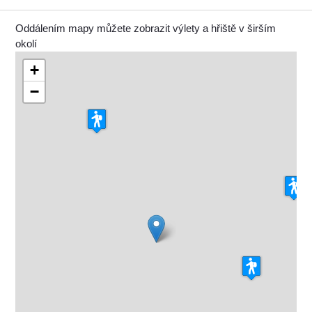
Oddálením mapy můžete zobrazit výlety a hřiště v širším
okolí
+
−