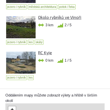
jezero / rybník
městská architektura
potok / řeka
Okolo rybníků ve Vinoři
3 km
2 / 5
jezero / rybník
les
skály
RC Kyje
0 km
1 / 5
jezero / rybník
les
Oddálením mapy můžete zobrazit výlety a hřiště v širším
okolí
+