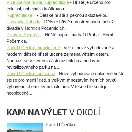
Víceúčelové hřiště Ruprechtická
- Hřiště je určeno pro
volejbal, nohejbal a košíkovou.
Ruprechtická I.
- Dětské hřiště s pěknou skluzavkou.
U divadla Pohoda
- Dětské hřiště uprostřed parku poblíž
divadla v Horních Počernicích.
Pivovar Počerňák
- Hřiště naproti nádraží Praha - Horní
Počernice.
Park U Čeňku - neoplocené
- Velké, nově vybudované a
moderní dětské hřiště určené zejména větším dětem.
Nachází se v severní části rozlehlého a nedávno
revitalizovaného parku na ...
Park U Čeňku - oplocené
- Nově vybudované oplocené hřiště
spíše pro menší děti, s velkým množstvím herních prvků,
vybavené chemickými toaletami. V těsné blízkosti je
neoplocené...
KAM NA VÝLET
V OKOLÍ
Park U Čeňku