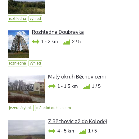
rozhledna
výhled
Rozhledna Doubravka
1 - 2 km
2 / 5
rozhledna
výhled
Malý okruh Běchovicemi
1 - 1,5 km
1 / 5
jezero / rybník
městská architektura
Z Běchovic až do Koloděj
4 - 5 km
1 / 5