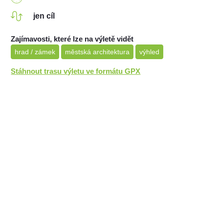
jen cíl
Zajímavosti, které lze na výletě vidět
hrad / zámek
městská architektura
výhled
Stáhnout trasu výletu ve formátu GPX