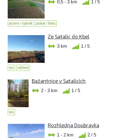
0,5 - 3 km
1 / 5
jezero / rybník
potok / řeka
Ze Satalic do Kbel
3 km
1 / 5
les
výhled
Bažantnice v Satalicích
2 - 3 km
1 / 5
les
Rozhledna Doubravka
1 - 2 km
2 / 5