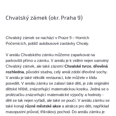
Chvalský zámek (okr. Praha 9)
Chvalský zámek se nachází v Praze 9 – Horních
Počernicích, poblíž autobusové zastávky Chvaly.
V areálu Chvalského zámku můžeme zaparkovat na
parkovišti přímo u zámku. V areálu je k vidění nejen samotný
Chvalský zámek, ale také zázemí
Chvalské tvrze
,
dřevěná
rozhledna
, původní studna, celý areál zdobí dřevěné sochy.
V areálu je také několik restaurací, kde můžete v klidu
posedět. V areálu zámku se zabaví také děti, je zde originální
dětské hřiště, znázorňující matematickou kostku. Jedná se o
prolézačku znázorňující matematické výpočty a hodnoty -
děti se tak nejen vyřádí, ale také se poučí. V areálu zámku se
také konají
různé městské akce
a atrakce pro děti, například
masopustní průvod, tříkrálový pochod. Do areálu zámku je