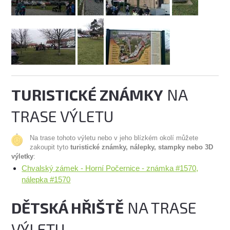
TURISTICKÉ ZNÁMKY
NA
TRASE VÝLETU
Na trase tohoto výletu nebo v jeho blízkém okolí můžete
zakoupit tyto
turistické známky, nálepky, stampky nebo 3D
výletky
:
Chvalský zámek - Horní Počernice - známka #1570,
nálepka #1570
DĚTSKÁ HŘIŠTĚ
NA TRASE
VÝLETU