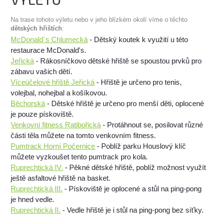
Na trase tohoto výletu nebo v jeho blízkém okolí víme o těchto
dětských hřištích
:
McDonald´s Chlumecká
- Dětský koutek k využití u této
restaurace McDonald's.
Jeřická
- Rákosníčkovo dětské hřiště se spoustou prvků pro
zábavu vašich dětí.
Víceúčelové hřiště Jeřická
- Hřiště je určeno pro tenis,
volejbal, nohejbal a košíkovou.
Běchorská
- Dětské hřiště je určeno pro menší děti, oplocené
je pouze pískoviště.
Venkovní fitness Ratibořická
- Protáhnout se, posilovat různé
části těla můžete na tomto venkovním fitness.
Pumtrack Horní Počernice
- Poblíž parku Houslový klíč
můžete vyzkoušet tento pumtrack pro kola.
Ruprechtická IV.
- Pěkné dětské hřiště, poblíž možnost využít
ještě asfaltové hřiště na basket.
Ruprechtická III.
- Pískoviště je oplocené a stůl na ping-pong
je hned vedle.
Ruprechtická II.
- Vedle hřiště je i stůl na ping-pong bez síťky.