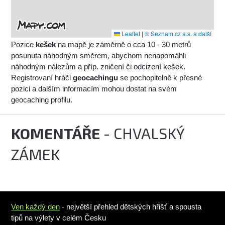
Leaflet
|
© Seznam.cz a.s. a další
Pozice
kešek
na mapě je záměrně o cca 10 - 30 metrů
posunuta náhodným směrem, abychom nenapomáhli
náhodným nálezům a příp. zničení či odcizení kešek.
Registrovaní hráči
geocachingu
se pochopitelně k přesné
pozici a dalším informacím mohou dostat na svém
geocaching profilu.
KOMENTÁŘE
- CHVALSKÝ
ZÁMEK
Ven každý den
- největší přehled dětských hřišť a spousta
tipů na výlety v celém Česku