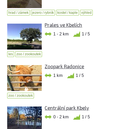
hrad / zámek
jezero / rybník
kostel / kaple
výhled
Prales ve Kbelích
1 - 2 km
1 / 5
les
zoo / zookoutek
Zoopark Radonice
1 km
1 / 5
zoo / zookoutek
Centrální park Kbely
0 - 2 km
1 / 5