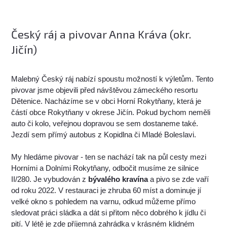
Český ráj a pivovar Anna Kráva (okr.
Jičín)
Malebný Český ráj nabízí spoustu možností k výletům. Tento
pivovar jsme objevili před návštěvou zámeckého resortu
Dětenice. Nacházíme se v obci Horní Rokytňany, která je
částí obce Rokytňany v okrese Jičín. Pokud bychom neměli
auto či kolo, veřejnou dopravou se sem dostaneme také.
Jezdí sem přímý autobus z Kopidlna či Mladé Boleslavi.
My hledáme pivovar - ten se nachází tak na půl cesty mezi
Horními a Dolními Rokytňany, odbočit musíme ze silnice
II/280. Je vybudován z
bývalého kravína
a pivo se zde vaří
od roku 2022. V restauraci je zhruba 60 míst a dominuje jí
velké okno s pohledem na varnu, odkud můžeme přímo
sledovat práci sládka a dát si přitom něco dobrého k jídlu či
pití. V létě je zde příjemná zahrádka v krásném klidném