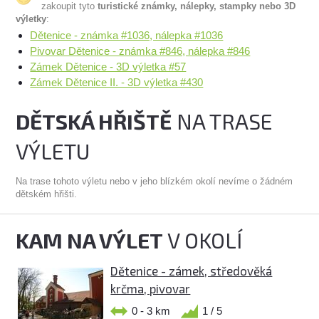
zakoupit tyto
turistické známky, nálepky, stampky nebo 3D
výletky
:
Dětenice - známka #1036, nálepka #1036
Pivovar Dětenice - známka #846, nálepka #846
Zámek Dětenice - 3D výletka #57
Zámek Dětenice II. - 3D výletka #430
DĚTSKÁ HŘIŠTĚ
NA TRASE
VÝLETU
Na trase tohoto výletu nebo v jeho blízkém okolí nevíme o žádném
dětském hřišti.
KAM NA VÝLET
V OKOLÍ
Dětenice - zámek, středověká
krčma, pivovar
0 - 3 km
1 / 5