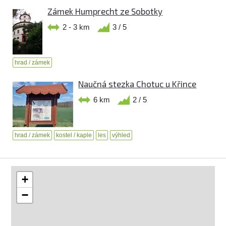
Zámek Humprecht ze Sobotky
2 - 3 km
3 / 5
hrad / zámek
Naučná stezka Chotuc u Křince
6 km
2 / 5
hrad / zámek
kostel / kaple
les
výhled
+
−