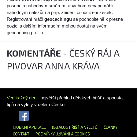
posunuta náhodným směrem, abychom nenapomáhli
náhodným nálezům a příp. zničení či odcizení kešek.
Registrovaní hráči
geocachingu
se pochopitelně k přesné
pozici a dalším informacím mohou dostat na svém
geocaching profilu.
KOMENTÁŘE
- ČESKÝ RÁJ A
PIVOVAR ANNA KRÁVA
Ven každý den
- největší přehled dětských hřišť a spousta
tipů na výlety v celém Česku
MOBILNÍ APLIKACE
KATALOG HŘIŠŤ
A VÝLETŮ
ČLÁNKY
KONTAKT
PODMÍNKY UŽÍVÁNÍ A COOKIES