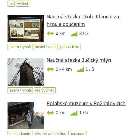
les
výhled
Naučná stezka Okolo Klenice za
hrou a poučením
9 km
3 / 5
jezero / rybník
kostel / kaple
potok / řeka
Naučná stezka Bučický mlýn
2 - 4 km
1 / 5
jezero / rybník
les
výhled
Polabské muzeum v Rožďalovicích
0 km
1 / 5
kostel / kaple
městská architektura
muzeum