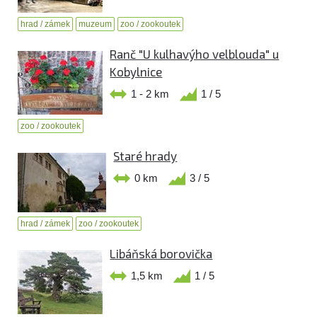
hrad / zámek
muzeum
zoo / zookoutek
Ranč "U kulhavýho velblouda" u
Kobylnice
1 - 2 km
1 / 5
zoo / zookoutek
Staré hrady
0 km
3 / 5
hrad / zámek
zoo / zookoutek
Libáňská borovička
1,5 km
1 / 5