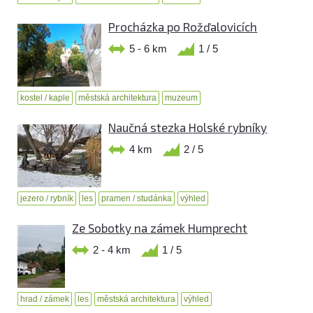
Procházka po Rožďalovicích
5 - 6 km
1 / 5
kostel / kaple
městská architektura
muzeum
Naučná stezka Holské rybníky
4 km
2 / 5
jezero / rybník
les
pramen / studánka
výhled
Ze Sobotky na zámek Humprecht
2 - 4 km
1 / 5
hrad / zámek
les
městská architektura
výhled