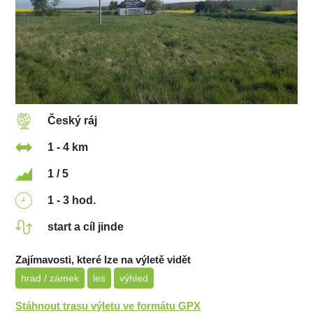
Český ráj
1 - 4 km
1 / 5
1 - 3 hod.
start a cíl jinde
Zajímavosti, které lze na výletě vidět
hrad / zámek
les
výhled
Stáhnout trasu výletu ve formátu GPX