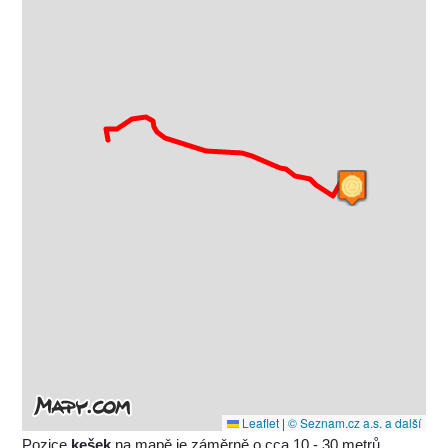
Leaflet
|
© Seznam.cz a.s. a další
Pozice
kešek
na mapě je záměrně o cca 10 - 30 metrů