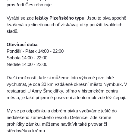
prostředí Českého ráje.
Vyrábí se zde
ležáky Plzeňského typu
. Jsou to piva spodně
kvašená a jedinečnou chuť získávají díky použití kvalitních
sladů.
Otevírací doba
Pondělí - Pátek 14:00 - 22:00
Sobota 14:00 - 22:00
Neděle 14:00 - 22:00
Další možností, kde si můžeme toto výborné pivo také
vychutnat, je cca 30 km vzdálené okresní město Nymburk. V
restauraci U Anny Šmejdířky, přímo v historickém centru
města, je také příjemné posezení a tento mok zde též čepují.
My se po odpočinku a dobrém pivku vydáváme ještě do
nedalekého zámeckého resortu Dětenice. Zde kromě
prohlídky zámku, můžeme navštívit také pivovar či
středověkou krčmu.