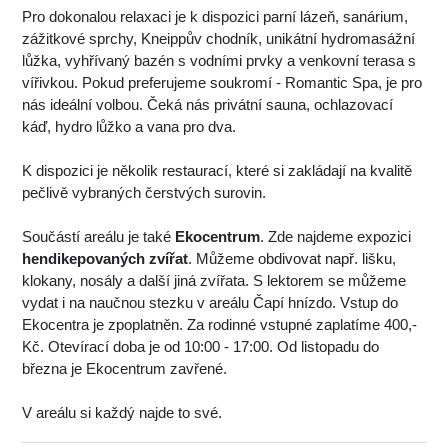
Pro dokonalou relaxaci je k dispozici parní lázeň, sanárium,
zážitkové sprchy, Kneippův chodník, unikátní hydromasážní
lůžka, vyhřívaný bazén s vodními prvky a venkovní terasa s
vířivkou. Pokud preferujeme soukromí - Romantic Spa, je pro
nás ideální volbou. Čeká nás privátní sauna, ochlazovací
káď, hydro lůžko a vana pro dva.
K dispozici je několik restaurací, které si zakládají na kvalitě
pečlivě vybraných čerstvých surovin.
Součástí areálu je také
Ekocentrum
. Zde najdeme expozici
hendikepovaných zvířat
. Můžeme obdivovat např. lišku,
klokany, nosály a další jiná zvířata. S lektorem se můžeme
vydat i na naučnou stezku v areálu Čapí hnízdo. Vstup do
Ekocentra je zpoplatněn. Za rodinné vstupné zaplatíme 400,-
Kč. Otevírací doba je od 10:00 - 17:00. Od listopadu do
března je Ekocentrum zavřené.
V areálu si každý najde to své.