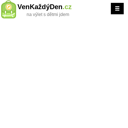
VenKaždýDen
.cz
na výlet s dětmi jdem