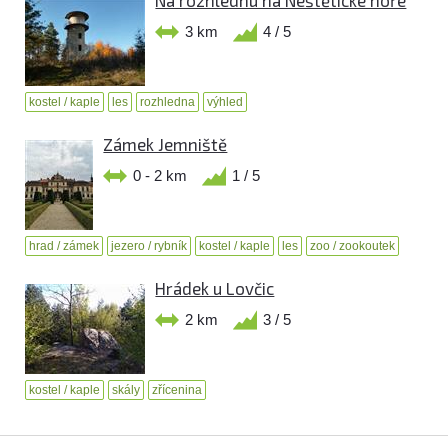
3 km
4 / 5
kostel / kaple
les
rozhledna
výhled
Zámek Jemniště
0 - 2 km
1 / 5
hrad / zámek
jezero / rybník
kostel / kaple
les
zoo / zookoutek
Hrádek u Lovčic
2 km
3 / 5
kostel / kaple
skály
zřícenina