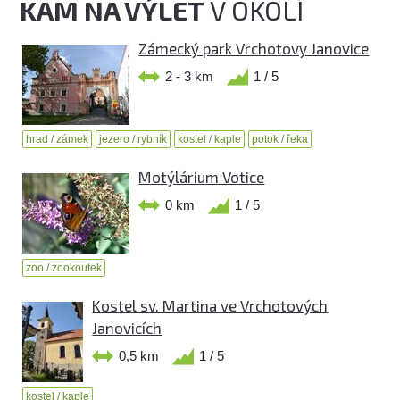
KAM NA VÝLET
V OKOLÍ
Zámecký park Vrchotovy Janovice
2 - 3 km
1 / 5
hrad / zámek
jezero / rybník
kostel / kaple
potok / řeka
Motýlárium Votice
0 km
1 / 5
zoo / zookoutek
Kostel sv. Martina ve Vrchotových
Janovicích
0,5 km
1 / 5
kostel / kaple