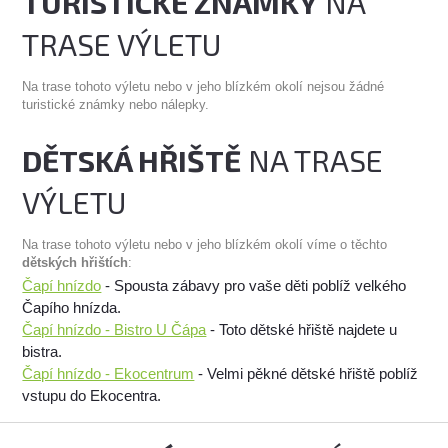
TURISTICKÉ ZNÁMKY
NA
TRASE VÝLETU
Na trase tohoto výletu nebo v jeho blízkém okolí nejsou žádné
turistické známky nebo nálepky.
DĚTSKÁ HŘIŠTĚ
NA TRASE
VÝLETU
Na trase tohoto výletu nebo v jeho blízkém okolí víme o těchto
dětských hřištích
:
Čapí hnízdo
- Spousta zábavy pro vaše děti poblíž velkého
Čapího hnízda.
Čapí hnízdo - Bistro U Čápa
- Toto dětské hřiště najdete u
bistra.
Čapí hnízdo - Ekocentrum
- Velmi pěkné dětské hřiště poblíž
vstupu do Ekocentra.