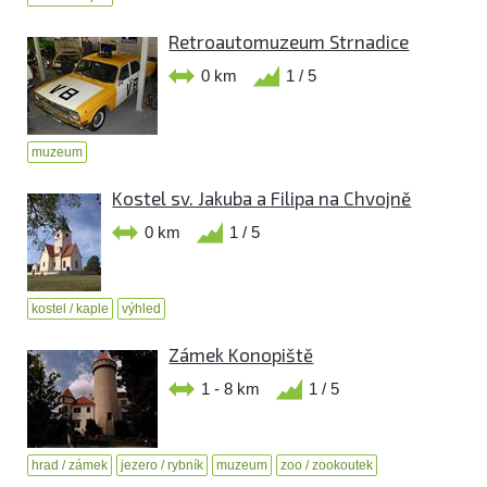
Retroautomuzeum Strnadice
0 km
1 / 5
muzeum
Kostel sv. Jakuba a Filipa na Chvojně
0 km
1 / 5
kostel / kaple
výhled
Zámek Konopiště
1 - 8 km
1 / 5
hrad / zámek
jezero / rybník
muzeum
zoo / zookoutek