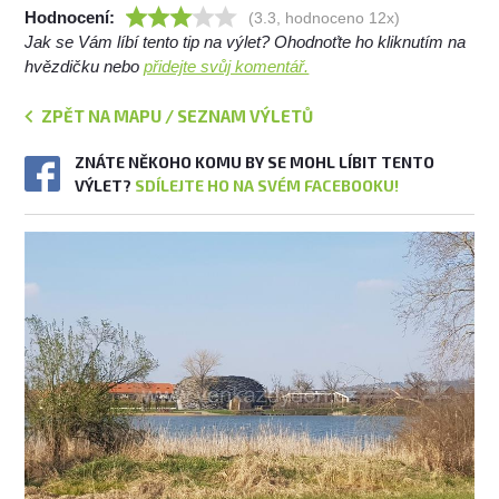
Hodnocení:
(3.3, hodnoceno 12x)
Jak se Vám líbí tento tip na výlet? Ohodnoťte ho kliknutím na
hvězdičku nebo
přidejte svůj komentář.
ZPĚT NA MAPU / SEZNAM VÝLETŮ
ZNÁTE NĚKOHO KOMU BY SE MOHL LÍBIT TENTO
VÝLET?
SDÍLEJTE HO NA SVÉM FACEBOOKU!