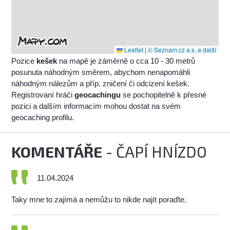
Leaflet
|
© Seznam.cz a.s. a další
Pozice
kešek
na mapě je záměrně o cca 10 - 30 metrů
posunuta náhodným směrem, abychom nenapomáhli
náhodným nálezům a příp. zničení či odcizení kešek.
Registrovaní hráči
geocachingu
se pochopitelně k přesné
pozici a dalším informacím mohou dostat na svém
geocaching profilu.
KOMENTÁŘE
- ČAPÍ HNÍZDO
11.04.2024
Taky mne to zajímá a nemůžu to nikde najít poraďte.