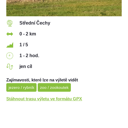
Střední Čechy
0 - 2 km
1 / 5
1 - 2 hod.
jen cíl
Zajímavosti, které lze na výletě vidět
jezero / rybník
zoo / zookoutek
Stáhnout trasu výletu ve formátu GPX