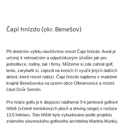
Čapí hnízdo (okr. Benešov)
Při dnešním výletu navštívíme resort Čapí hnízdo. Areál je
určený k rekreačním a odpočinkovým účelům jak pro
jednotlivce, rodiny, tak i firmy. Můžeme si zde zahrát golf,
tenis, zarybařit si, zajezdi na koních či využít jiných dalších
aktivit, které resort nabízí. Čapí hnízdo najdeme v malebné
krajině Benešovska na území obce Olbramovice a místní
části Dvůr Semtín.
Pro hráče golfu je k dispozici nádherné 9-ti jamkové golfové
hřiště (včetně tréninkových ploch a driving range) o rozloze
13,5 hektaru. Toto hřiště bylo vybudováno podle projektu
známého slovenského golfového architekta Martina Munky.