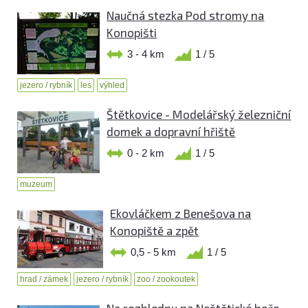
Naučná stezka Pod stromy na
Konopišti
3 - 4 km
1 / 5
jezero / rybník
les
výhled
Štětkovice - Modelářský železniční
domek a dopravní hřiště
0 - 2 km
1 / 5
muzeum
Ekovláčkem z Benešova na
Konopiště a zpět
0,5 - 5 km
1 / 5
hrad / zámek
jezero / rybník
zoo / zookoutek
Na rozhlednu na Neštětické hoře