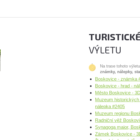
TURISTICK
VÝLETU
Na trase tohoto výlet
známky, nálepky, st
Boskovice - známka 
Boskovice - hrad - ná
Město Boskovice - 3D
Muzeum historických 
nálepka #2405
Muzeum regionu Bosk
Radniční věž Boskovi
Synagoga maior, Bos
Zámek Boskovice - 3