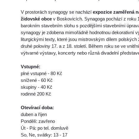
V prostorách synagogy se nachází
expozice zaměřená na
židovské obce
v Boskovicích. Synagoga pochází z roku 1
barokním stavebním slohu s pozdějšími stavebními úprav
synagogy je zdobena mimořádně hodnotnou dekorativní v
liturgickými texty, které jsou mistrovským dílem polskýc
druhé poloviny 17. a z 18. století. Během roku se ve vnitřn
výtvarné výstavy, koncerty nebo různá divadelní představ
Vstupné:
plné vstupné - 80 Kč
snížené - 60 Kč
skupiny - 40 Kč
rodinné 200 Kč
Otevírací doba:
duben a říjen
Pondělí: zavřeno
Út - Pá: po tel. domluvě
So, Ne, svátky: 13 - 17