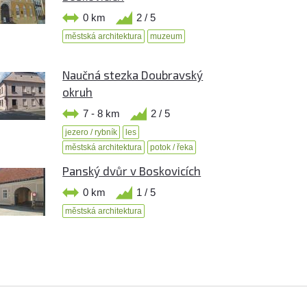
0 km
2 / 5
městská architektura
muzeum
Naučná stezka Doubravský
okruh
7 - 8 km
2 / 5
jezero / rybník
les
městská architektura
potok / řeka
Panský dvůr v Boskovicích
0 km
1 / 5
městská architektura