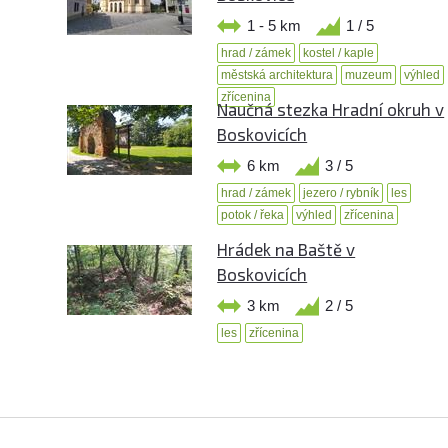
1 - 5 km
1 / 5
hrad / zámek
kostel / kaple
městská architektura
muzeum
výhled
zřícenina
Naučná stezka Hradní okruh v
Boskovicích
6 km
3 / 5
hrad / zámek
jezero / rybník
les
potok / řeka
výhled
zřícenina
Hrádek na Baště v
Boskovicích
3 km
2 / 5
les
zřícenina