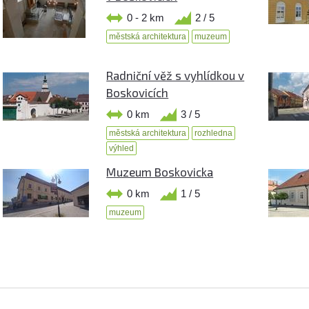
0 - 2 km
2 / 5
městská architektura
muzeum
Radniční věž s vyhlídkou v
Boskovicích
0 km
3 / 5
městská architektura
rozhledna
výhled
Muzeum Boskovicka
0 km
1 / 5
muzeum