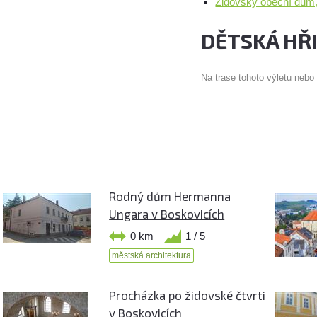
Židovský obecní dům
DĚTSKÁ HŘ
Na trase tohoto výletu nebo
Rodný dům Hermanna
Ungara v Boskovicích
0 km
1 / 5
městská architektura
Procházka po židovské čtvrti
v Boskovicích