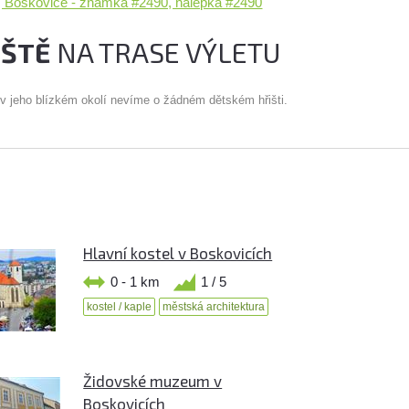
, Boskovice - známka #2490, nálepka #2490
IŠTĚ
NA TRASE VÝLETU
 v jeho blízkém okolí nevíme o žádném dětském hřišti.
Hlavní kostel v Boskovicích
0 - 1 km
1 / 5
kostel / kaple
městská architektura
Židovské muzeum v
Boskovicích