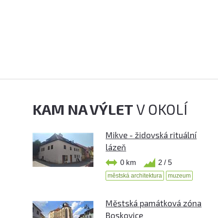
KAM NA VÝLET
V OKOLÍ
Mikve - židovská rituální
lázeň
0 km
2 / 5
městská architektura
muzeum
Městská památková zóna
Boskovice