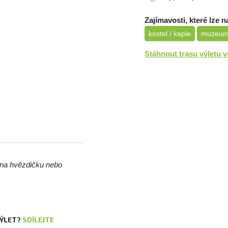
Zajímavosti, které lze n
kostel / kaple
muzeu
Stáhnout trasu výletu 
m na hvězdičku nebo
VÝLET?
SDÍLEJTE