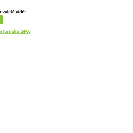
a výletě vidět
m
ve formátu GPX