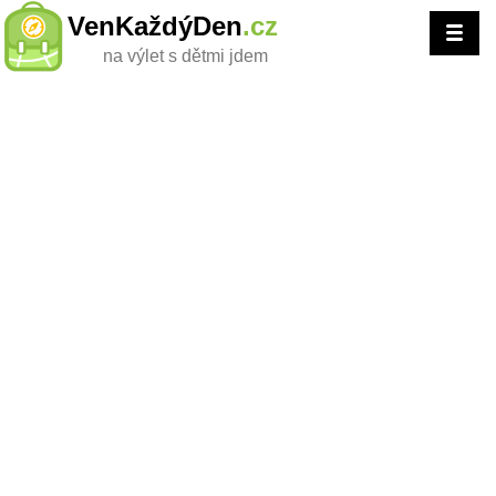
VenKaždýDen
.cz
na výlet s dětmi jdem