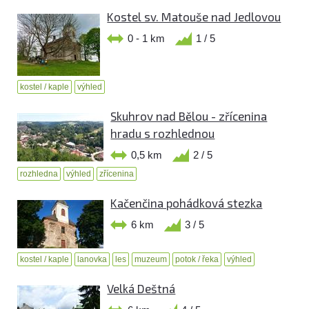
Kostel sv. Matouše nad Jedlovou
0 - 1 km
1 / 5
kostel / kaple
výhled
Skuhrov nad Bělou - zřícenina
hradu s rozhlednou
0,5 km
2 / 5
rozhledna
výhled
zřícenina
Kačenčina pohádková stezka
6 km
3 / 5
kostel / kaple
lanovka
les
muzeum
potok / řeka
výhled
Velká Deštná