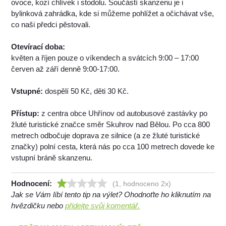
ovoce, kozí chlívek i stodolu. Součástí skanzenu je i
bylinková zahrádka, kde si můžeme pohlížet a očichávat vše,
co naši předci pěstovali.
Otevírací doba:
květen a říjen pouze o víkendech a svátcích 9:00 – 17:00
červen až září denně 9:00-17:00.
Vstupné:
dospělí 50 Kč, děti 30 Kč.
Přístup:
z centra obce Uhřínov od autobusové zastávky po
žluté turistické značce směr Skuhrov nad Bělou. Po cca 800
metrech odbočuje doprava ze silnice (a ze žluté turistické
značky) polní cesta, která nás po cca 100 metrech dovede ke
vstupní bráně skanzenu.
Hodnocení:
(1, hodnoceno 2x)
Jak se Vám líbí tento tip na výlet? Ohodnoťte ho kliknutím na
hvězdičku nebo
přidejte svůj komentář.