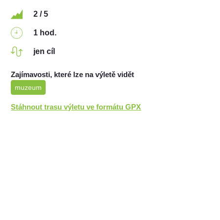
2 / 5
1 hod.
jen cíl
Zajímavosti, které lze na výletě vidět
muzeum
Stáhnout trasu výletu ve formátu GPX