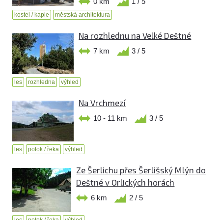
0 km
1 / 5
kostel / kaple
městská architektura
Na rozhlednu na Velké Deštné
7 km
3 / 5
les
rozhledna
výhled
Na Vrchmezí
10 - 11 km
3 / 5
les
potok / řeka
výhled
Ze Šerlichu přes Šerlišský Mlýn do
Deštné v Orlických horách
6 km
2 / 5