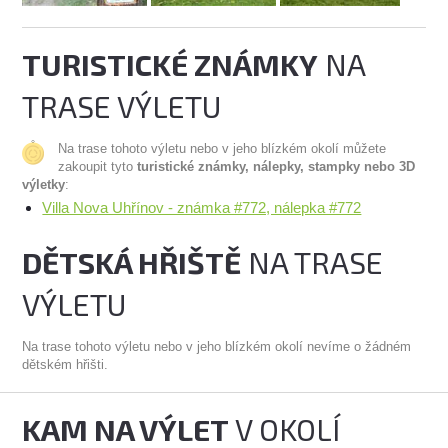
TURISTICKÉ ZNÁMKY
NA
TRASE VÝLETU
Na trase tohoto výletu nebo v jeho blízkém okolí můžete
zakoupit tyto
turistické známky, nálepky, stampky nebo 3D
výletky
:
Villa Nova Uhřínov - známka #772, nálepka #772
DĚTSKÁ HŘIŠTĚ
NA TRASE
VÝLETU
Na trase tohoto výletu nebo v jeho blízkém okolí nevíme o žádném
dětském hřišti.
KAM NA VÝLET
V OKOLÍ