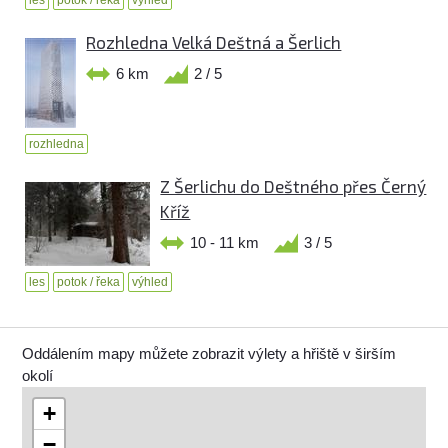
les
potok / řeka
výhled
Rozhledna Velká Deštná a Šerlich
6 km
2 / 5
rozhledna
Z Šerlichu do Deštného přes Černý
Kříž
10 - 11 km
3 / 5
les
potok / řeka
výhled
Oddálením mapy můžete zobrazit výlety a hřiště v širším
okolí
+
−