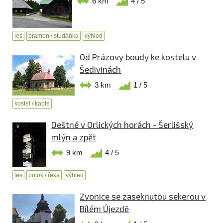
6 km
4 / 5
les
pramen / studánka
výhled
Od Prázovy boudy ke kostelu v
Šedivinách
3 km
1 / 5
kostel / kaple
Deštné v Orlických horách - Šerlišský
mlýn a zpět
9 km
4 / 5
les
potok / řeka
výhled
Zvonice se zaseknutou sekerou v
Bílém Újezdě