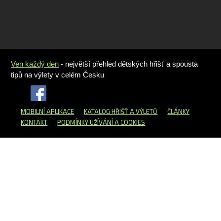
Ven každý den
- největší přehled dětských hřišť a spousta
tipů na výlety v celém Česku
MOBILNÍ APLIKACE
KATALOG HŘIŠŤ
A VÝLETŮ
ČLÁNKY
KONTAKT
PODMÍNKY UŽÍVÁNÍ A COOKIES