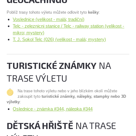
Poblíž trasy tohoto výletu můžete odlovit tyto
kešky
:
Voslednice (velikost - malá; tradiční)
Telc - zeleznicni stanice / Telc - railway station (velikost -
mikro; mystery)
T. J. Sokol Telc (026) (velikost - malá; mystery)
TURISTICKÉ ZNÁMKY
NA
TRASE VÝLETU
Na trase tohoto výletu nebo v jeho blízkém okolí můžete
zakoupit tyto
turistické známky, nálepky, stampky nebo 3D
výletky
:
Oslednice - známka #344, nálepka #344
DĚTSKÁ HŘIŠTĚ
NA TRASE