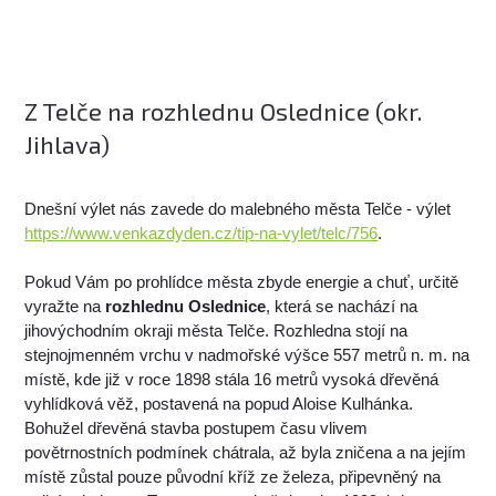
Z Telče na rozhlednu Oslednice (okr.
Jihlava)
Dnešní výlet nás zavede do malebného města Telče - výlet
https://www.venkazdyden.cz/tip-na-vylet/telc/756
.
Pokud Vám po prohlídce města zbyde energie a chuť, určitě
vyražte na
rozhlednu Oslednice
, která se nachází na
jihovýchodním okraji města Telče. Rozhledna stojí na
stejnojmenném vrchu v nadmořské výšce 557 metrů n. m. na
místě, kde již v roce 1898 stála 16 metrů vysoká dřevěná
vyhlídková věž, postavená na popud Aloise Kulhánka.
Bohužel dřevěná stavba postupem času vlivem
povětrnostních podmínek chátrala, až byla zničena a na jejím
místě zůstal pouze původní kříž ze železa, připevněný na