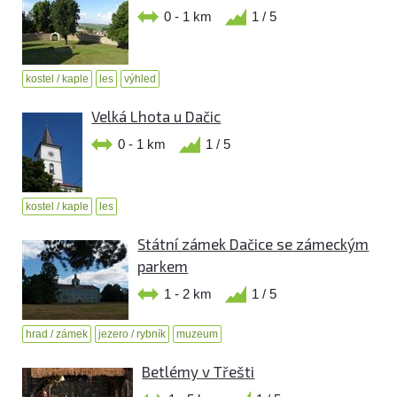
0 - 1 km
1 / 5
kostel / kaple
les
výhled
Velká Lhota u Dačic
0 - 1 km
1 / 5
kostel / kaple
les
Státní zámek Dačice se zámeckým
parkem
1 - 2 km
1 / 5
hrad / zámek
jezero / rybník
muzeum
Betlémy v Třešti