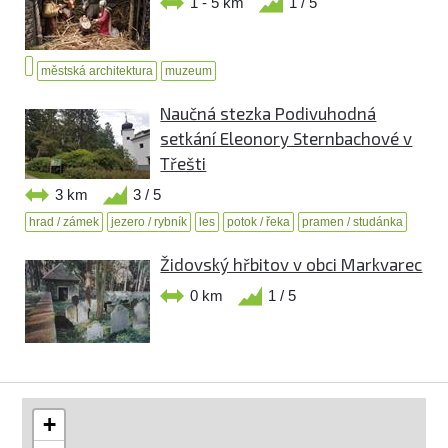
1 - 5 km
1 / 5
městská architektura
muzeum
Naučná stezka Podivuhodná
setkání Eleonory Sternbachové v
Třešti
3 km
3 / 5
hrad / zámek
jezero / rybník
les
potok / řeka
pramen / studánka
Židovský hřbitov v obci Markvarec
0 km
1 / 5
+