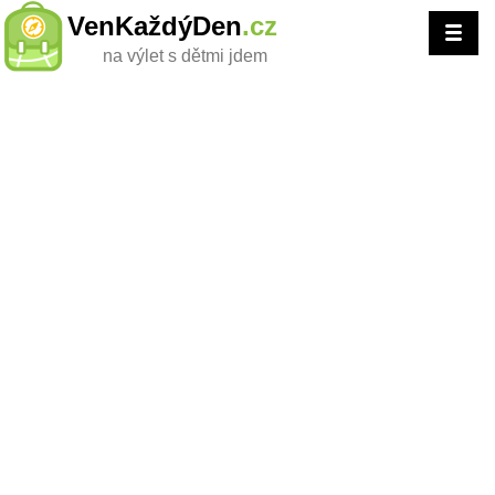
VenKaždýDen
.cz
na výlet s dětmi jdem