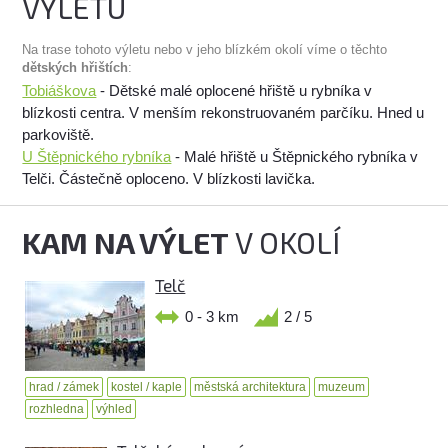
VÝLETU
Na trase tohoto výletu nebo v jeho blízkém okolí víme o těchto
dětských hřištích
:
Tobiáškova
- Dětské malé oplocené hřiště u rybníka v
blízkosti centra. V menším rekonstruovaném parčíku. Hned u
parkoviště.
U Štěpnického rybníka
- Malé hřiště u Štěpnického rybníka v
Telči. Částečně oploceno. V blízkosti lavička.
KAM NA VÝLET
V OKOLÍ
Telč
0 - 3 km
2 / 5
hrad / zámek
kostel / kaple
městská architektura
muzeum
rozhledna
výhled