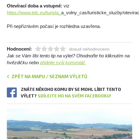
Otevírací doba a vstupné:
viz
https://www.telc.eu/turista_
a_volny_cas/turisticke_sluzby/otevir
Při nepříznivém počasí je rozhledna uzavřena.
Hodnocení:
dosud nehodnoceno
Jak se Vám líbí tento tip na výlet? Ohodnoťte ho kliknutím na
hvězdičku nebo
přidejte svůj komentář.
ZPĚT NA MAPU / SEZNAM VÝLETŮ
ZNÁTE NĚKOHO KOMU BY SE MOHL LÍBIT TENTO
VÝLET?
SDÍLEJTE HO NA SVÉM FACEBOOKU!