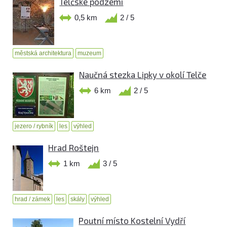
Telčské podzemí
0,5 km
2 / 5
městská architektura
muzeum
Naučná stezka Lipky v okolí Telče
6 km
2 / 5
jezero / rybník
les
výhled
Hrad Roštejn
1 km
3 / 5
hrad / zámek
les
skály
výhled
Poutní místo Kostelní Vydří