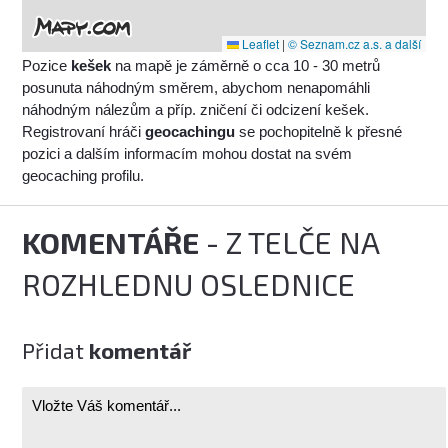
Leaflet
|
© Seznam.cz a.s. a další
Pozice
kešek
na mapě je záměrně o cca 10 - 30 metrů
posunuta náhodným směrem, abychom nenapomáhli
náhodným nálezům a příp. zničení či odcizení kešek.
Registrovaní hráči
geocachingu
se pochopitelně k přesné
pozici a dalším informacím mohou dostat na svém
geocaching profilu.
KOMENTÁŘE
- Z TELČE NA
ROZHLEDNU OSLEDNICE
Přidat
komentář