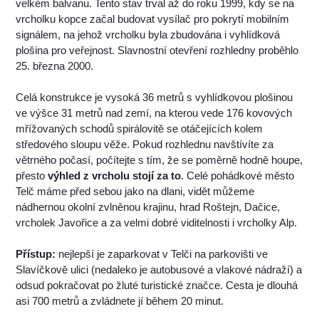
velkém balvanu. Tento stav trval až do roku 1999, kdy se na
vrcholku kopce začal budovat vysílač pro pokrytí mobilním
signálem, na jehož vrcholku byla zbudována i vyhlídková
plošina pro veřejnost. Slavnostní otevření rozhledny proběhlo
25. března 2000.
Celá konstrukce je vysoká 36 metrů s vyhlídkovou plošinou
ve výšce 31 metrů nad zemí, na kterou vede 176 kovových
mřížovaných schodů spirálovitě se otáčejících kolem
středového sloupu věže. Pokud rozhlednu navštívíte za
větrného počasí, počítejte s tím, že se poměrně hodně houpe,
přesto
výhled z vrcholu stojí za to
. Celé pohádkové město
Telč máme před sebou jako na dlani, vidět můžeme
nádhernou okolní zvlněnou krajinu, hrad Roštejn, Dačice,
vrcholek Javořice a za velmi dobré viditelnosti i vrcholky Alp.
Přístup:
nejlepší je zaparkovat v Telči na parkovišti ve
Slavíčkově ulici (nedaleko je autobusové a vlakové nádraží) a
odsud pokračovat po žluté turistické značce. Cesta je dlouhá
asi 700 metrů a zvládnete jí během 20 minut.