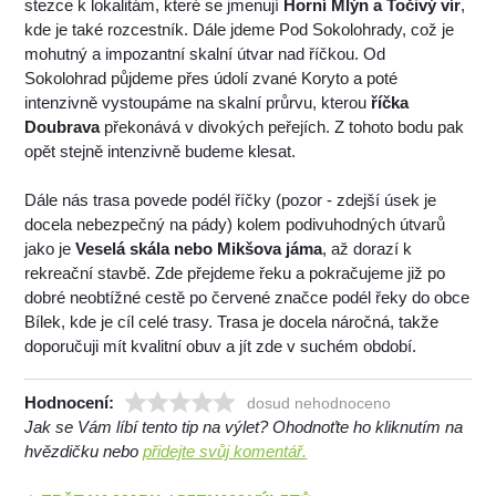
stezce k lokalitám, které se jmenují
Horní Mlýn a Točivý vír
,
kde je také rozcestník. Dále jdeme Pod Sokolohrady, což je
mohutný a impozantní skalní útvar nad říčkou. Od
Sokolohrad půjdeme přes údolí zvané Koryto a poté
intenzivně vystoupáme na skalní průrvu, kterou
říčka
Doubrava
překonává v divokých peřejích. Z tohoto bodu pak
opět stejně intenzivně budeme klesat.
Dále nás trasa povede podél říčky (pozor - zdejší úsek je
docela nebezpečný na pády) kolem podivuhodných útvarů
jako je
Veselá skála nebo Mikšova jáma
, až dorazí k
rekreační stavbě. Zde přejdeme řeku a pokračujeme již po
dobré neobtížné cestě po červené značce podél řeky do obce
Bílek, kde je cíl celé trasy. Trasa je docela náročná, takže
doporučuji mít kvalitní obuv a jít zde v suchém období.
Hodnocení:
dosud nehodnoceno
Jak se Vám líbí tento tip na výlet? Ohodnoťte ho kliknutím na
hvězdičku nebo
přidejte svůj komentář.