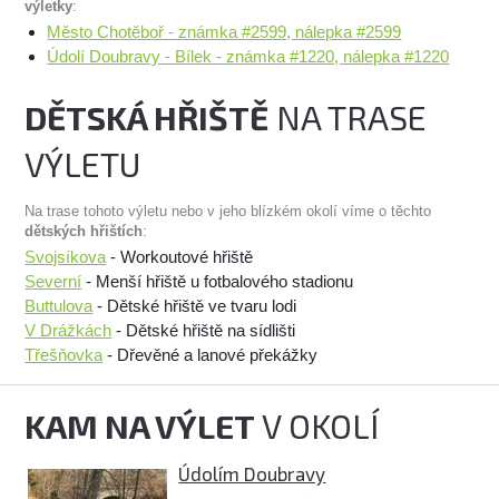
výletky
:
Město Chotěboř - známka #2599, nálepka #2599
Údolí Doubravy - Bílek - známka #1220, nálepka #1220
DĚTSKÁ HŘIŠTĚ
NA TRASE
VÝLETU
Na trase tohoto výletu nebo v jeho blízkém okolí víme o těchto
dětských hřištích
:
Svojsíkova
- Workoutové hřiště
Severní
- Menší hřiště u fotbalového stadionu
Buttulova
- Dětské hřiště ve tvaru lodi
V Drážkách
- Dětské hřiště na sídlišti
Třešňovka
- Dřevěné a lanové překážky
KAM NA VÝLET
V OKOLÍ
Údolím Doubravy