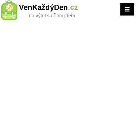
VenKaždýDen
.cz
na výlet s dětmi jdem