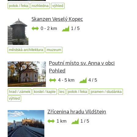
potok / řeka
rozhledna
výhled
Skanzen Veselý Kopec
0 - 2 km
1 / 5
městská architektura
muzeum
Poutní místo sv. Anna v obci
Pohled
4 - 5 km
4 / 5
hrad / zámek
kostel / kaple
les
potok / řeka
pramen / studánka
výhled
Zřícenina hradu Vildštejn
1 km
1 / 5