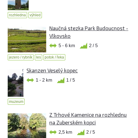
rozhledna
výhled
Naučná stezka Park Budoucnost -
Vlkovsko
5 - 6 km
2 / 5
jezero / rybník
les
potok / řeka
Skanzen Veselý kopec
1 - 2 km
1 / 5
muzeum
Z Trhové Kamenice na rozhlednu
na Zuberském kopci
2,5 km
2 / 5