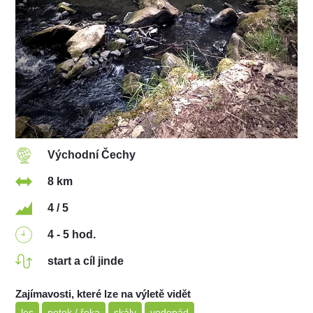
Východní Čechy
8 km
4 / 5
4 - 5 hod.
start a cíl jinde
Zajímavosti, které lze na výletě vidět
les
potok / řeka
skály
vodopád