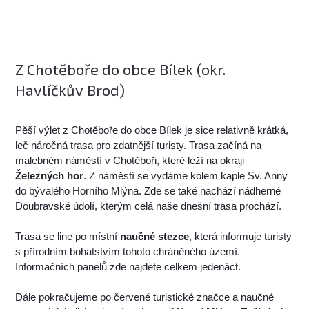
Z Chotěboře do obce Bílek (okr.
Havlíčkův Brod)
Pěší výlet z Chotěboře do obce Bílek je sice relativně krátká,
leč náročná trasa pro zdatnější turisty. Trasa začíná na
malebném náměstí v Chotěboři, které leží na okraji
Železných hor
. Z náměstí se vydáme kolem kaple Sv. Anny
do bývalého Horního Mlýna. Zde se také nachází nádherné
Doubravské údolí, kterým celá naše dnešní trasa prochází.
Trasa se line po místní
naučné stezce
, která informuje turisty
s přírodním bohatstvím tohoto chráněného území.
Informačních panelů zde najdete celkem jedenáct.
Dále pokračujeme po červené turistické značce a naučné