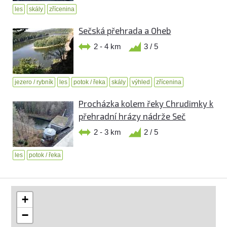
les
skály
zřícenina
Sečská přehrada a Oheb
2 - 4 km
3 / 5
jezero / rybník
les
potok / řeka
skály
výhled
zřícenina
Procházka kolem řeky Chrudimky k
přehradní hrázy nádrže Seč
2 - 3 km
2 / 5
les
potok / řeka
+
−