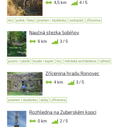
4,5 km
4 / 5
les
potok / řeka
pramen / studánka
vodopád
zřícenina
Naučná stezka Sobíňov
6 km
3 / 5
jezero / rybník
kostel / kaple
les
městská architektura
výhled
Zřícenina hradu Ronovec
4 km
3 / 5
pramen / studánka
skály
zřícenina
Rozhledna na Zuberském kopci
0 km
2 / 5