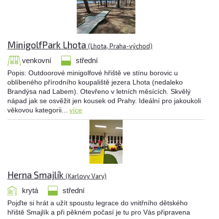
MinigolfPark Lhota
(Lhota, Praha-východ)
venkovní
střední
Popis: Outdoorové minigolfové hřiště ve stínu borovic u
oblíbeného přírodního koupaliště jezera Lhota (nedaleko
Brandýsa nad Labem). Otevřeno v letních měsících. Skvělý
nápad jak se osvěžit jen kousek od Prahy. Ideální pro jakoukoli
věkovou kategorii...
více
Herna Smajlík
(Karlovy Vary)
krytá
střední
Pojďte si hrát a užít spoustu legrace do vnitřního dětského
hřiště Smajlík a při pěkném počasí je tu pro Vás připravena