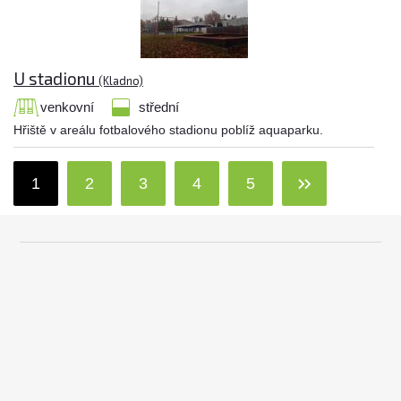
U stadionu
(Kladno)
venkovní
střední
Hřiště v areálu fotbalového stadionu poblíž aquaparku.
1
2
3
4
5