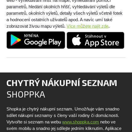
web - vyhledávání hřišť na mapě, vyhledávání pomocí
parametrů, hledání okolních hřišť, vyhledávání výletů dle
parametrů, okolních výletů, detaily všech výletů včetně fotek
a hodnocení ostatních uživatelů apod. A navíc umí také
zobrazovat živou mapu výletů.
Více můžete najít zde
.
CHYTRÝ NÁKUPNÍ SEZNAM
SHOPPKA
Shopka je chytrý nákupní seznam. Umožňuje vám snadno
sdílet nákupní seznamy s členy vaší rodiny či domácnosti.
Vytvořte si seznam na webu
www.shoppka.com
nebo ve
svém mobilu a snadno jej sdílejte jedním kliknutím. Aplikace