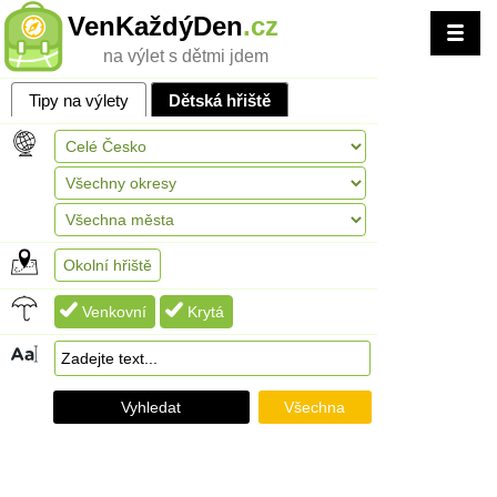
VenKaždýDen
.cz
na výlet s dětmi jdem
Tipy na výlety
Dětská hřiště
Okolní hřiště
Venkovní
Krytá