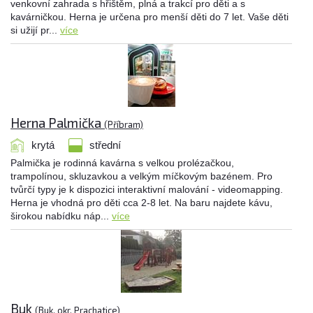
venkovní zahrada s hřištěm, plná a trakcí pro děti a s
kavárničkou. Herna je určena pro menší děti do 7 let. Vaše děti
si užijí pr...
více
Herna Palmička
(Příbram)
krytá
střední
Palmička je rodinná kavárna s velkou prolézačkou,
trampolínou, skluzavkou a velkým míčkovým bazénem. Pro
tvůrčí typy je k dispozici interaktivní malování - videomapping.
Herna je vhodná pro děti cca 2-8 let. Na baru najdete kávu,
širokou nabídku náp...
více
Buk
(Buk, okr. Prachatice)