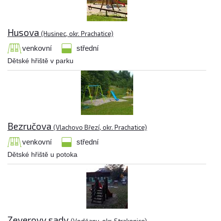
Husova
(Husinec, okr. Prachatice)
venkovní
střední
Dětské hřiště v parku
Bezručova
(Vlachovo Březí, okr. Prachatice)
venkovní
střední
Dětské hřiště u potoka
Zeyerovy sady