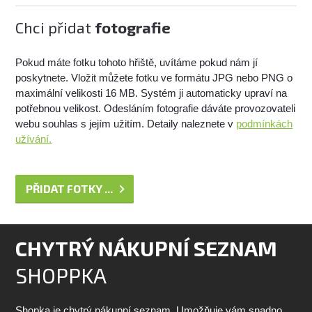
Chci přidat
fotografie
Pokud máte fotku tohoto hřiště, uvítáme pokud nám jí
poskytnete. Vložit můžete fotku ve formátu JPG nebo PNG o
maximální velikosti 16 MB. Systém ji automaticky upraví na
potřebnou velikost. Odesláním fotografie dáváte provozovateli
webu souhlas s jejím užitím. Detaily naleznete v
podmínkách
užívání.
PŘIDAT FOTKY ...
CHYTRÝ NÁKUPNÍ SEZNAM
SHOPPKA
Shopka je chytrý nákupní seznam. Umožňuje vám snadno