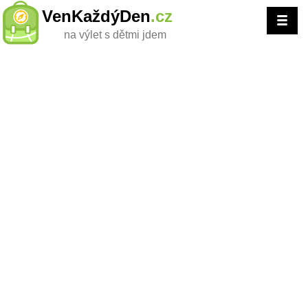
VenKaždýDen
.cz
na výlet s dětmi jdem