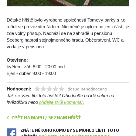
Dětské hřiště bylo vyrobeno společností Tomovy parky s.r.o.
a řídí se provozním řádem. Nicméně je oploceno jen zčásti, je
zde volný přístup. Nachází se na zahradě u pensionu
Seeberg naproti stejnojmenného hradu. Občerstvení, WC a
voda je v pensionu.
Otevřeno:
květen - září 8:00 - 20:00 hod
říjen - duben 9:00 - 19:00
Hodnocení:
dosud nehodnoceno
Jak se Vám líbí toto hřiště? Ohodnoťte ho kliknutím na
hvězdičku nebo
přidejte svůj komentář.
ZPĚT NA MAPU / SEZNAM HŘIŠŤ
ZNÁTE NĚKOHO KOMU BY SE MOHLO LÍBIT TOTO