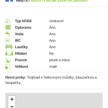
HŘIŠTĚ?
SDÍLEJTE HO NA SVÉM FACEBOOKU!
Typ hřiště
venkovní
Oploceno
Ano
Voda
Ano
WC
Ano
Lavičky
Ano
Hlídání
Ne
Povrch
písek a tráva
Velikost
malé
Herní prvky:
Trojhrad s řetězovými můstky, klouzačkou a
houpačky.
+
−