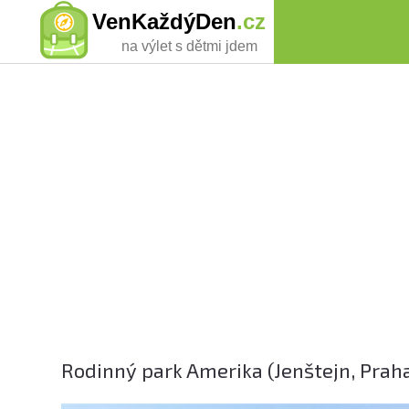
VenKaždýDen
.cz
na výlet s dětmi jdem
Rodinný park Amerika (Jenštejn, Pra