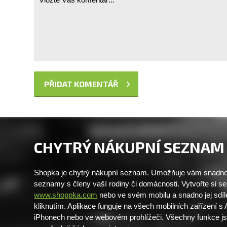
CHYTRÝ NÁKUPNÍ SEZNAM
Shopka je chytrý nákupní seznam. Umožňuje vám snadno 
seznamy s členy vaší rodiny či domácnosti. Vytvořte si 
www.shoppka.com
nebo ve svém mobilu a snadno jej sdíl
kliknutím. Aplikace funguje na všech mobilních zařízení s
iPhonech nebo ve webovém prohlížeči. Všechny funkce j