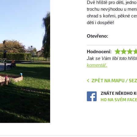
Dvě hřiště pro děti, jedn
trochu nevýhodou u menší
ohrad s koňmi, pěkné ces
děti i dospělé!
Otevřeno:
Hodnocení:
Jak se Vám líbí toto hři
komentář.
ZPĚT NA MAPU / SE
ZNÁTE NĚKOHO K
HO NA SVÉM FAC