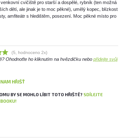
o venkovní cvičiště pro starší a dospělé, rybník (ten možná
ch dětí, ale jinak je to moc pěkné), umělý kopec, blízkost
ty, amfiteátr s hledištěm, posezení. Moc pěkné místo pro
(5, hodnoceno 2x)
ště? Ohodnoťte ho kliknutím na hvězdičku nebo
přidejte svůj
ZNAM HŘIŠŤ
OMU BY SE MOHLO LÍBIT TOTO HŘIŠTĚ?
SDÍLEJTE
EBOOKU!