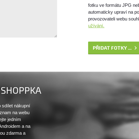
fotku ve formátu JPG ne
automaticky upraví na po
provozovateli webu souhl
užívání.
PŘIDAT FOTKY ...
SHOPPKA
sdílet nákupní
seznam na webu
ejte jedním
 Androidem a na
sou zdarma a