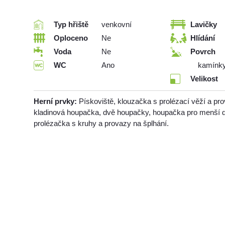
Typ hřiště
venkovní
Lavičky
Oploceno
Ne
Hlídání
Voda
Ne
Povrch
WC
Ano
kamínk
Velikost
Herní prvky:
Pískoviště, klouzačka s prolézací věží a p
kladinová houpačka, dvě houpačky, houpačka pro menší d
prolézačka s kruhy a provazy na šplhání.