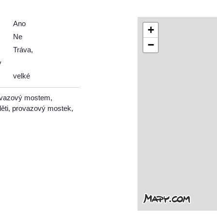
Ano
+
Ne
−
Tráva,
y
velké
rovazový mostem,
ěti, provazový mostek,