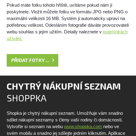
Pokud máte fotku tohoto hřiště, uvítáme pokud nám jí
poskytnete. Vložit můžete fotku ve formátu JPG nebo PNG o
maximální velikosti 16 MB. Systém ji automaticky upraví na
potřebnou velikost. Odesláním fotografie dáváte provozovateli
webu souhlas s jejím užitím. Detaily naleznete v
podmínkách
užívání.
PŘIDAT FOTKY ...
CHYTRÝ NÁKUPNÍ SEZNAM
SHOPPKA
Shopka je chytrý nákupní seznam. Umožňuje vám snadno
sdílet nákupní seznamy s členy vaší rodiny či domácnosti.
Vytvořte si seznam na webu
www.shoppka.com
nebo ve
svém mobilu a snadno jej sdílejte jedním kliknutím. Aplikace