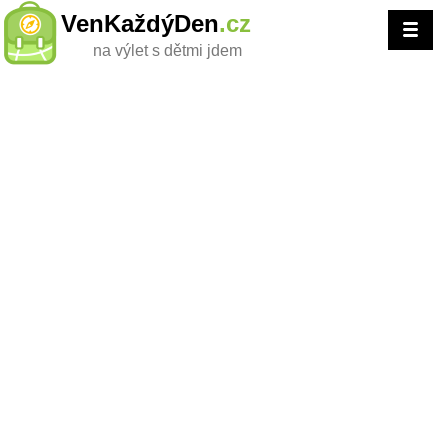
VenKaždýDen
.cz
na výlet s dětmi jdem