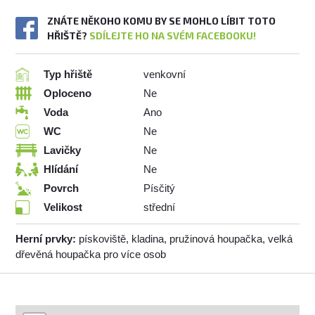
ZNÁTE NĚKOHO KOMU BY SE MOHLO LÍBIT TOTO
HŘIŠTĚ?
SDÍLEJTE HO NA SVÉM FACEBOOKU!
Typ hřiště
venkovní
Oploceno
Ne
Voda
Ano
WC
Ne
Lavičky
Ne
Hlídání
Ne
Povrch
Písčitý
Velikost
střední
Herní prvky:
pískoviště, kladina, pružinová houpačka, velká
dřevěná houpačka pro více osob