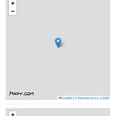
+
−
Leaflet
|
© Seznam.cz a.s. a další
+