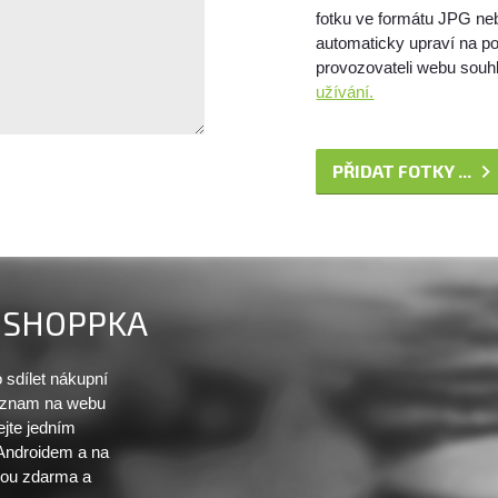
fotku ve formátu JPG ne
automaticky upraví na po
provozovateli webu souhl
užívání.
PŘIDAT FOTKY ...
SHOPPKA
sdílet nákupní
seznam na webu
ejte jedním
 Androidem a na
sou zdarma a