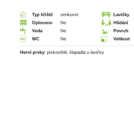
Typ hřiště
venkovní
Lavičky
Oploceno
Ne
Hlídání
Voda
Ne
Povrch
WC
Ne
Velikost
Herní prvky:
pískoviště, šlapadla u lavičky