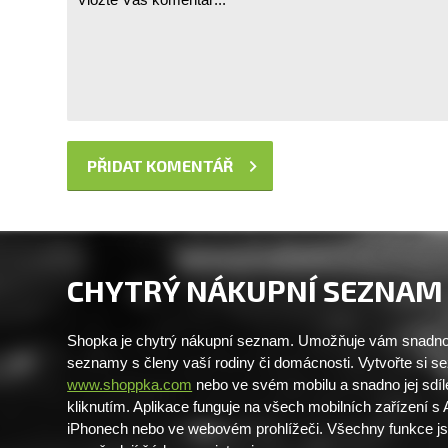
CHYTRÝ NÁKUPNÍ SEZNAM
Shopka je chytrý nákupní seznam. Umožňuje vám snadno 
seznamy s členy vaší rodiny či domácnosti. Vytvořte si 
www.shoppka.com
nebo ve svém mobilu a snadno jej sdíl
kliknutím. Aplikace funguje na všech mobilních zařízení s
iPhonech nebo ve webovém prohlížeči. Všechny funkce j