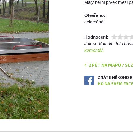
Malý herní prvek mezi 
Otevřeno:
celoročně
Hodnocení:
Jak se Vám líbí toto hři
komentář.
ZPĚT NA MAPU / SE
ZNÁTE NĚKOHO K
HO NA SVÉM FAC