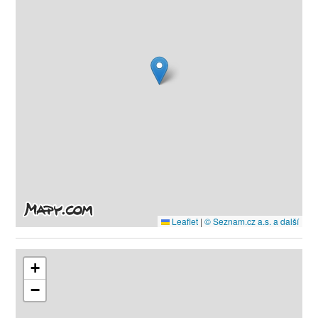
Leaflet
|
© Seznam.cz a.s. a další
+
−