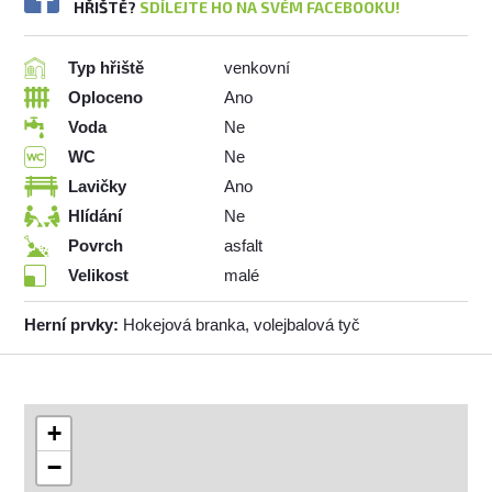
HŘIŠTĚ?
SDÍLEJTE HO NA SVÉM FACEBOOKU!
Typ hřiště
venkovní
Oploceno
Ano
Voda
Ne
WC
Ne
Lavičky
Ano
Hlídání
Ne
Povrch
asfalt
Velikost
malé
Herní prvky:
Hokejová branka, volejbalová tyč
+
−