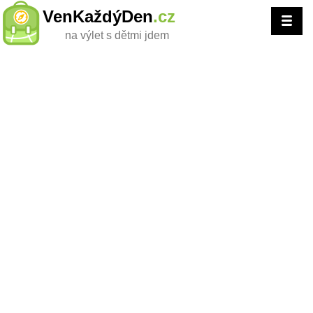
VenKaždýDen
.cz
na výlet s dětmi jdem