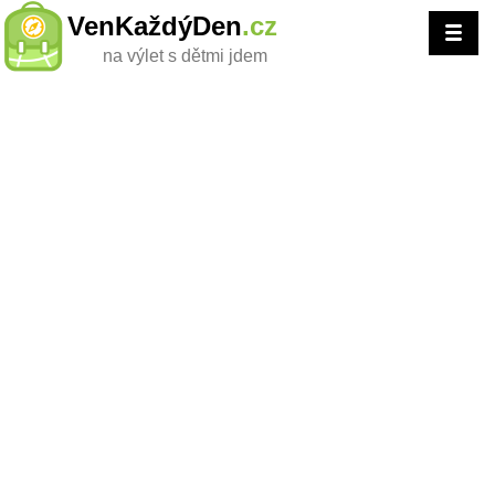
VenKaždýDen
.cz
na výlet s dětmi jdem