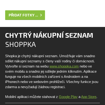
PŘIDAT FOTKY ...
CHYTRÝ NÁKUPNÍ SEZNAM
SHOPPKA
Shopka je chytrý nákupní seznam. Umožňuje vám snadno
sdílet nákupní seznamy s členy vaší rodiny či domácnosti.
Vytvořte si seznam na webu
www.shoppka.com
nebo ve
svém mobilu a snadno jej sdílejte jedním kliknutím. Aplikace
funguje na všech mobilních zařízení s Androidem a na
iPhonech nebo ve webovém prohlížeči. Všechny funkce jsou
zdarma a nevyžadují žádnou registraci.
Mobilní aplikaci můžete stahovat z
Google Play
a
App Store
.