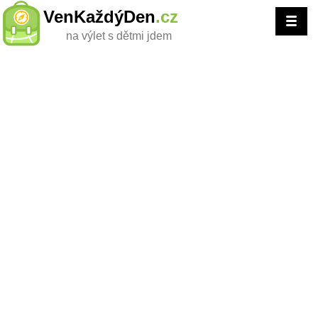
VenKaždýDen
.cz
na výlet s dětmi jdem