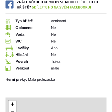
ZNÁTE NĚKOHO KOMU BY SE MOHLO LÍBIT TOTO
HŘIŠTĚ?
SDÍLEJTE HO NA SVÉM FACEBOOKU!
Typ hřiště
venkovní
Oploceno
Ne
Voda
Ne
WC
Ne
Lavičky
Ano
Hlídání
Ne
Povrch
Tráva
Velikost
malé
Herní prvky:
Malá prolézačka
+
−