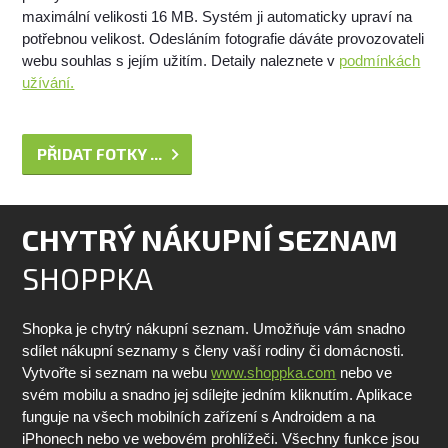
maximální velikosti 16 MB. Systém ji automaticky upraví na
potřebnou velikost. Odesláním fotografie dáváte provozovateli
webu souhlas s jejím užitím. Detaily naleznete v
podmínkách
užívání.
PŘIDAT FOTKY ...
CHYTRÝ NÁKUPNÍ SEZNAM
SHOPPKA
Shopka je chytrý nákupní seznam. Umožňuje vám snadno
sdílet nákupní seznamy s členy vaší rodiny či domácnosti.
Vytvořte si seznam na webu
www.shoppka.com
nebo ve
svém mobilu a snadno jej sdílejte jedním kliknutím. Aplikace
funguje na všech mobilních zařízení s Androidem a na
iPhonech nebo ve webovém prohlížeči. Všechny funkce jsou