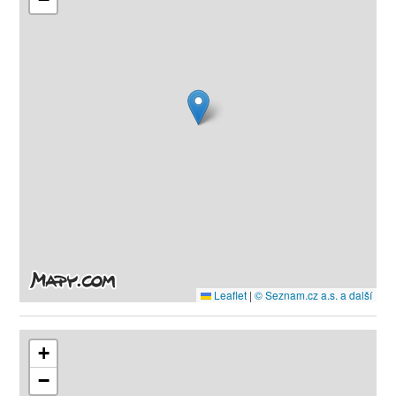
Leaflet
|
© Seznam.cz a.s. a další
+
−