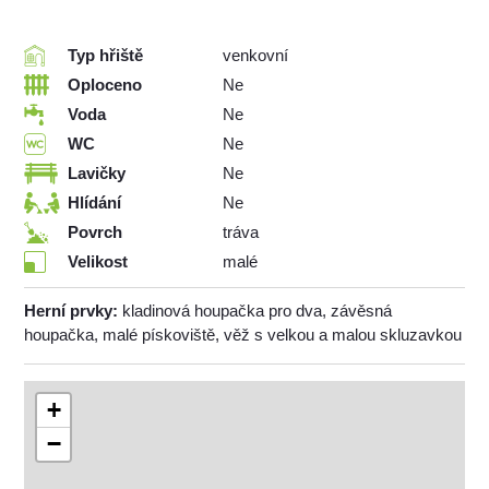
Typ hřiště
venkovní
Oploceno
Ne
Voda
Ne
WC
Ne
Lavičky
Ne
Hlídání
Ne
Povrch
tráva
Velikost
malé
Herní prvky:
kladinová houpačka pro dva, závěsná
houpačka, malé pískoviště, věž s velkou a malou skluzavkou
+
−