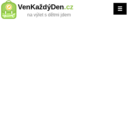
VenKaždýDen
.cz
na výlet s dětmi jdem