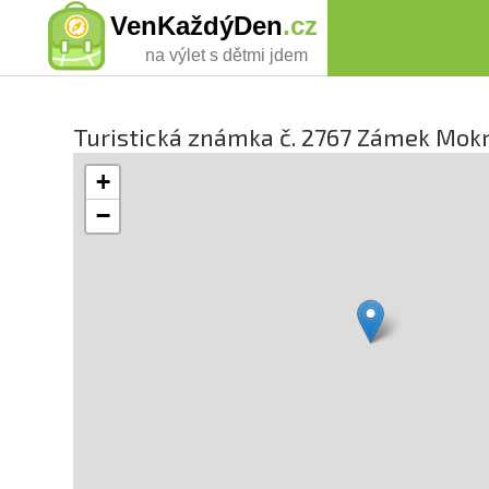
VenKaždýDen
.cz
na výlet s dětmi jdem
Turistická známka č. 2767 Zámek Mok
+
−