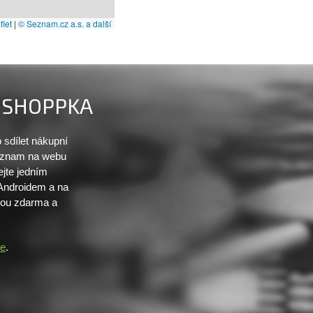
let
|
© Seznam.cz a.s. a další
SHOPPKA
sdílet nákupní
seznam na webu
ejte jedním
 Androidem a na
sou zdarma a
re
.