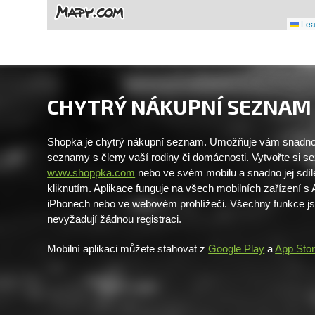
Leaf
CHYTRÝ NÁKUPNÍ SEZNAM
Shopka je chytrý nákupní seznam. Umožňuje vám snadno 
seznamy s členy vaší rodiny či domácnosti. Vytvořte si 
www.shoppka.com
nebo ve svém mobilu a snadno jej sdíl
kliknutím. Aplikace funguje na všech mobilních zařízení s
iPhonech nebo ve webovém prohlížeči. Všechny funkce j
nevyžadují žádnou registraci.
Mobilní aplikaci můžete stahovat z
Google Play
a
App Sto