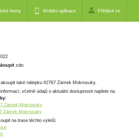
tské herny
Mobilní aplikace
Přihlásit se
2022
akoupit
zde:
zakoupit také nálepku #2767 Zámek Mokrosuky.
 informací, včetně údajů o aktuální dostupnosti najdete na
mky
:
767 Zámek Mokrosuky
767 Zámek Mokrosuky
pit na trase těchto výletů:
ice
ží