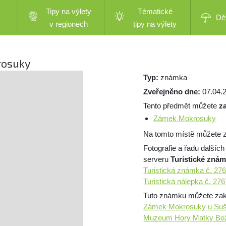
Tipy na výlety
Tématické
Dě
v regionech
tipy na výlety
rosuky
Typ:
známka
Zveřejněno dne:
07.04.
Tento předmět můžete
z
Zámek Mokrosuky
Na tomto místě můžete 
Fotografie a řadu dalších
serveru
Turistické zná
Turistická známka č. 2
Turistická nálepka č. 2
Tuto známku můžete zakou
Zámek Mokrosuky u Suš
Muzeum Hory Matky Bo