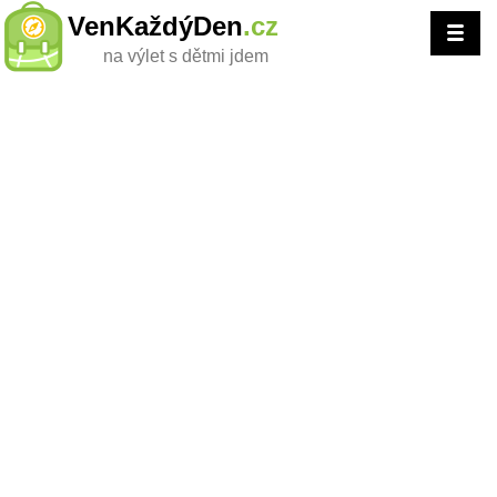
VenKaždýDen
.cz
na výlet s dětmi jdem