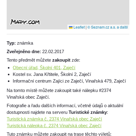
Leaflet
|
© Seznam.cz a.s. a další
Typ:
známka
Zveřejněno dne:
22.02.2017
Tento předmět můžete
zakoupit
zde:
Obecní úřad, Školní 401, Zaječí
Kostel sv. Jana Křtitele, Školní 2, Zaječí
Informační centrum Zajíci ze Zaječí, Vinařská 479, Zaječí
Na tomto místě můžete zakoupit také nálepku #2374
Vinařská obec Zaječí.
Fotografie a řadu dalších informací, včetně údajů o aktuální
dostupnosti najdete na serveru
Turistické známky
:
Turistická známka č. 2374 Vinařská obec Zaječí
Turistická nálepka č. 2374 Vinařská obec Zaječí
Tuto známku můžete zakoupit na trase těchto výletů: