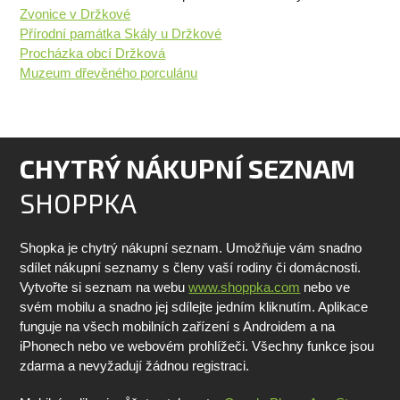
Zvonice v Držkové
Přírodní památka Skály u Držkové
Procházka obcí Držková
Muzeum dřevěného porculánu
CHYTRÝ NÁKUPNÍ SEZNAM
SHOPPKA
Shopka je chytrý nákupní seznam. Umožňuje vám snadno
sdílet nákupní seznamy s členy vaší rodiny či domácnosti.
Vytvořte si seznam na webu
www.shoppka.com
nebo ve
svém mobilu a snadno jej sdílejte jedním kliknutím. Aplikace
funguje na všech mobilních zařízení s Androidem a na
iPhonech nebo ve webovém prohlížeči. Všechny funkce jsou
zdarma a nevyžadují žádnou registraci.