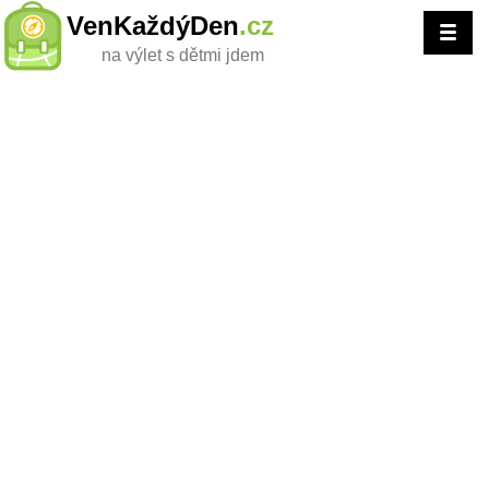
VenKaždýDen
.cz
na výlet s dětmi jdem