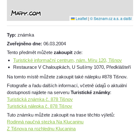
Leaflet
|
© Seznam.cz a.s. a další
Typ:
známka
Zveřejněno dne:
06.03.2004
Tento předmět můžete
zakoupit
zde:
Turistické informační centrum, nám. Míru 120, Tišnov
Restaurace V Chaloupkách, U Sušírny 1070, Předklášteří
Na tomto místě můžete zakoupit také nálepku #878 Tišnov.
Fotografie a řadu dalších informací, včetně údajů o aktuální
dostupnosti najdete na serveru
Turistické známky
:
Turistická známka č. 878 Tišnov
Turistická nálepka č. 878 Tišnov
Tuto známku můžete zakoupit na trase těchto výletů:
Rodinná naučná stezka Na Klucaninu
Z Tišnova na rozhlednu Klucanina