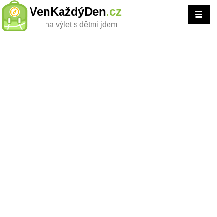
VenKaždýDen
.cz
na výlet s dětmi jdem