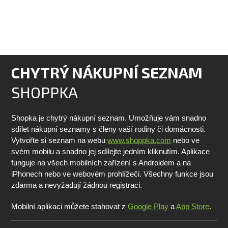
CHYTRÝ NÁKUPNÍ SEZNAM
SHOPPKA
Shopka je chytrý nákupní seznam. Umožňuje vám snadno
sdílet nákupní seznamy s členy vaší rodiny či domácnosti.
Vytvořte si seznam na webu
www.shoppka.com
nebo ve
svém mobilu a snadno jej sdílejte jedním kliknutím. Aplikace
funguje na všech mobilních zařízení s Androidem a na
iPhonech nebo ve webovém prohlížeči. Všechny funkce jsou
zdarma a nevyžadují žádnou registraci.
Mobilní aplikaci můžete stahovat z
Google Play
a
App Store
.