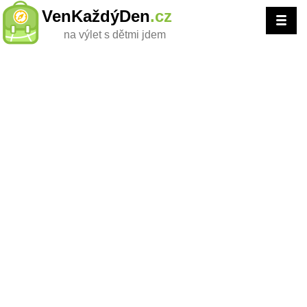
VenKaždýDen
.cz
na výlet s dětmi jdem