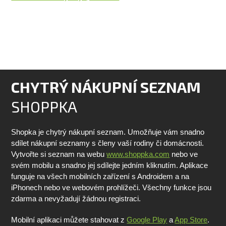
CHYTRÝ NÁKUPNÍ SEZNAM
SHOPPKA
Shopka je chytrý nákupní seznam. Umožňuje vám snadno
sdílet nákupní seznamy s členy vaší rodiny či domácnosti.
Vytvořte si seznam na webu
www.shoppka.com
nebo ve
svém mobilu a snadno jej sdílejte jedním kliknutím. Aplikace
funguje na všech mobilních zařízení s Androidem a na
iPhonech nebo ve webovém prohlížeči. Všechny funkce jsou
zdarma a nevyžadují žádnou registraci.
Mobilní aplikaci můžete stahovat z
Google Play
a
App Store
.