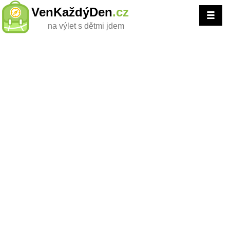
VenKaždýDen
.cz
na výlet s dětmi jdem