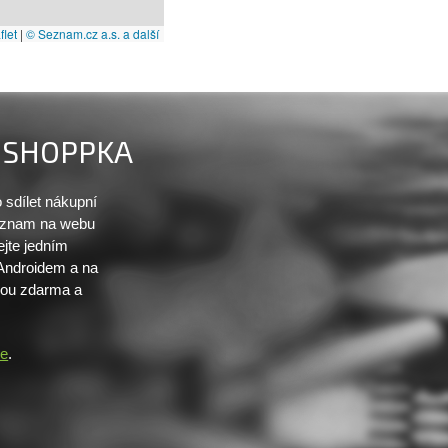
let
|
© Seznam.cz a.s. a další
SHOPPKA
sdílet nákupní
seznam na webu
ejte jedním
 Androidem a na
sou zdarma a
re
.