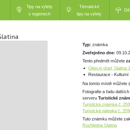
Tipy na výlety
Tématické
Dě
v regionech
tipy na výlety
Slatina
Typ:
známka
Zveřejněno dne:
09.10.
Tento předmět můžete
z
Obecní úřad, Slatina 
Restaurace - Kulturní 
Na tomto místě můžete z
Fotografie a řadu dalších
serveru
Turistické zná
Turistická známka č. 25
Turistická nálepka č. 25
Tuto známku můžete zakou
Rozhledna Slatina