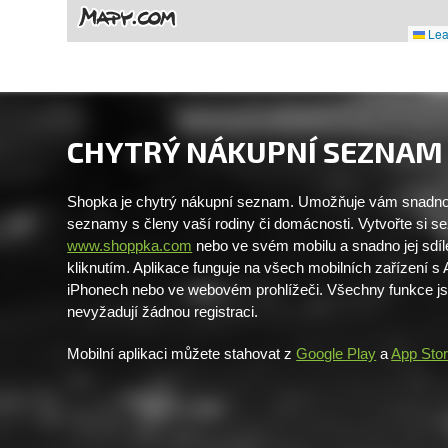
Leaf
CHYTRÝ NÁKUPNÍ SEZNAM
Shopka je chytrý nákupní seznam. Umožňuje vám snadno 
seznamy s členy vaší rodiny či domácnosti. Vytvořte si 
www.shoppka.com
nebo ve svém mobilu a snadno jej sdíl
kliknutím. Aplikace funguje na všech mobilních zařízení s
iPhonech nebo ve webovém prohlížeči. Všechny funkce j
nevyžadují žádnou registraci.
Mobilní aplikaci můžete stahovat z
Google Play
a
App Sto