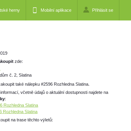
tské herny
Mobilní aplikace
Přihlásit se
2019
akoupit
zde:
1
dům č. 2, Slatina
akoupit také nálepku #2596 Rozhledna Slatina.
 informací, včetně údajů o aktuální dostupnosti najdete na
mky
:
96 Rozhledna Slatina
96 Rozhledna Slatina
pit na trase těchto výletů: