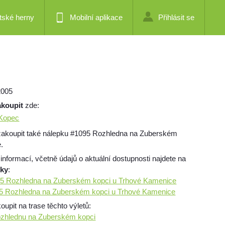
tské herny
Mobilní aplikace
Přihlásit se
2005
akoupit
zde:
 Kopec
zakoupit také nálepku #1095 Rozhledna na Zuberském
.
 informací, včetně údajů o aktuální dostupnosti najdete na
mky
:
095 Rozhledna na Zuberském kopci u Trhové Kamenice
095 Rozhledna na Zuberském kopci u Trhové Kamenice
pit na trase těchto výletů:
ozhlednu na Zuberském kopci