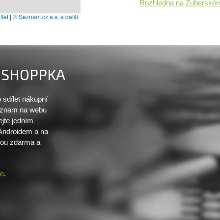
Rozhledna na Zuberském
let
|
© Seznam.cz a.s. a další
SHOPPKA
sdílet nákupní
seznam na webu
ejte jedním
 Androidem a na
sou zdarma a
re
.