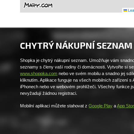
Leaf
CHYTRÝ NÁKUPNÍ SEZNAM
Shopka je chytrý nákupní seznam. Umožňuje vám snadno 
seznamy s členy vaší rodiny či domácnosti. Vytvořte si 
www.shoppka.com
nebo ve svém mobilu a snadno jej sdíl
kliknutím. Aplikace funguje na všech mobilních zařízení s
iPhonech nebo ve webovém prohlížeči. Všechny funkce j
nevyžadují žádnou registraci.
Mobilní aplikaci můžete stahovat z
Google Play
a
App Sto