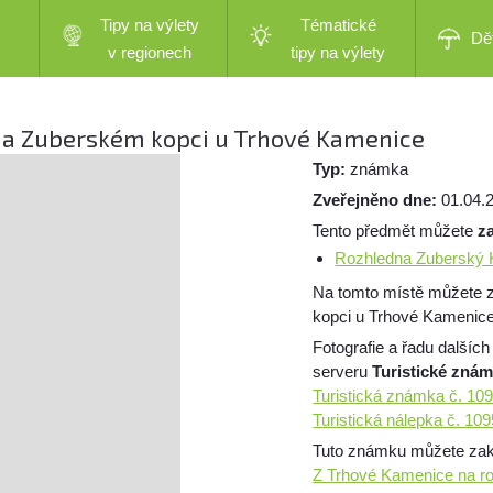
Tipy na výlety
Tématické
Dě
v regionech
tipy na výlety
 na Zuberském kopci u Trhové Kamenice
Typ:
známka
Zveřejněno dne:
01.04.
Tento předmět můžete
z
Rozhledna Zuberský
Na tomto místě můžete 
kopci u Trhové Kamenice
Fotografie a řadu dalších
serveru
Turistické zná
Turistická známka č. 1
Turistická nálepka č. 1
Tuto známku můžete zakou
Z Trhové Kamenice na r