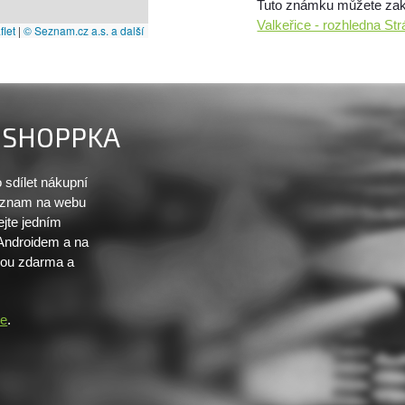
Tuto známku můžete zakou
Valkeřice - rozhledna St
let
|
© Seznam.cz a.s. a další
SHOPPKA
sdílet nákupní
seznam na webu
ejte jedním
 Androidem a na
sou zdarma a
re
.