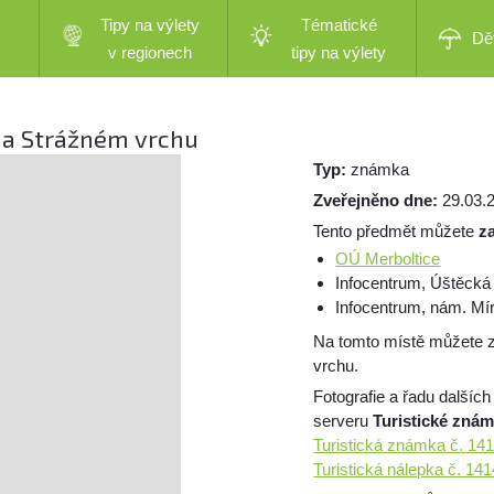
Tipy na výlety
Tématické
Dě
v regionech
tipy na výlety
 na Strážném vrchu
Typ:
známka
Zveřejněno dne:
29.03.
Tento předmět můžete
z
OÚ Merboltice
Infocentrum, Úštěcká
Infocentrum, nám. Mí
Na tomto místě můžete 
vrchu.
Fotografie a řadu dalších
serveru
Turistické zná
Turistická známka č. 14
Turistická nálepka č. 1