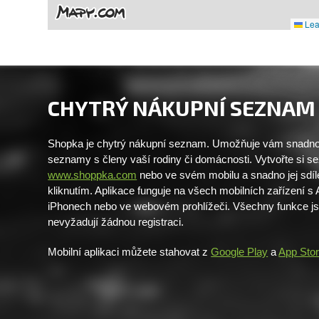
Leaf
CHYTRÝ NÁKUPNÍ SEZNAM
Shopka je chytrý nákupní seznam. Umožňuje vám snadno 
seznamy s členy vaší rodiny či domácnosti. Vytvořte si 
www.shoppka.com
nebo ve svém mobilu a snadno jej sdíl
kliknutím. Aplikace funguje na všech mobilních zařízení s
iPhonech nebo ve webovém prohlížeči. Všechny funkce j
nevyžadují žádnou registraci.
Mobilní aplikaci můžete stahovat z
Google Play
a
App Sto