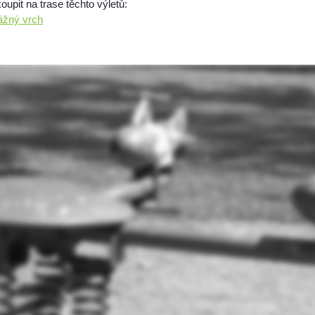
pit na trase těchto výletů:
rážný vrch