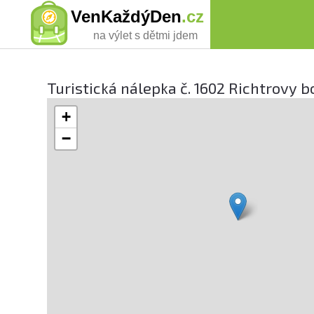
VenKaždýDen
.cz
na výlet s dětmi jdem
Turistická nálepka č. 1602 Richtrovy b
+
−