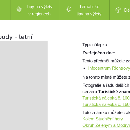
Tipy na výlety
Tématické
Dě
v regionech
tipy na výlety
oudy - letní
Typ:
nálepka
Zveřejněno dne:
Tento předmět můžete
z
Infocentrum Richtrov
Na tomto místě můžete z
Fotografie a řadu dalších
serveru
Turistické zná
Turistická nálepka č. 160
Turistická nálepka č. 16
Tuto známku můžete zakou
Kolem Studniční hory
Okruh Zeleným a Modrý