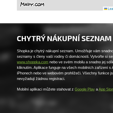
Leaf
CHYTRÝ NÁKUPNÍ SEZNAM
Shopka je chytrý nákupní seznam. Umožňuje vám snadno 
seznamy s členy vaší rodiny či domácnosti. Vytvořte si 
www.shoppka.com
nebo ve svém mobilu a snadno jej sdíl
kliknutím. Aplikace funguje na všech mobilních zařízení s
iPhonech nebo ve webovém prohlížeči. Všechny funkce j
nevyžadují žádnou registraci.
Mobilní aplikaci můžete stahovat z
Google Play
a
App Sto