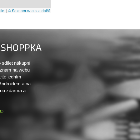
let
|
© Seznam.cz a.s. a další
SHOPPKA
sdílet nákupní
seznam na webu
ejte jedním
 Androidem a na
sou zdarma a
re
.