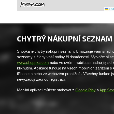
Leaf
CHYTRÝ NÁKUPNÍ SEZNAM
Shopka je chytrý nákupní seznam. Umožňuje vám snadno 
seznamy s členy vaší rodiny či domácnosti. Vytvořte si 
www.shoppka.com
nebo ve svém mobilu a snadno jej sdíl
kliknutím. Aplikace funguje na všech mobilních zařízení s
iPhonech nebo ve webovém prohlížeči. Všechny funkce j
nevyžadují žádnou registraci.
Mobilní aplikaci můžete stahovat z
Google Play
a
App Sto