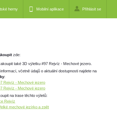
tské herny
Mobilní aplikace
Přihlásit se
akoupit
zde:
akoupit také 3D výletku #97 Rejvíz - Mechové jezero.
 informací, včetně údajů o aktuální dostupnosti najdete na
mky
:
 97 Rejvíz - Mechové jezero
 97 Rejvíz - Mechové jezero
pit na trase těchto výletů:
ce Rejvíz
Velké mechové jezírko a zpět