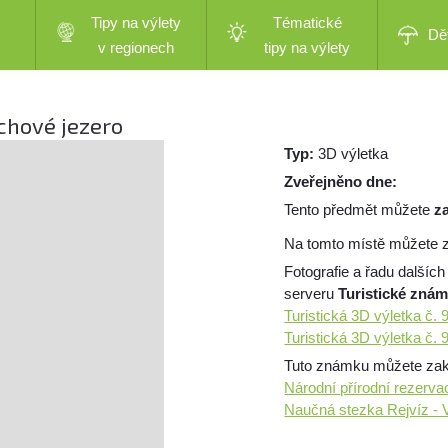
Tipy na výlety
Tématické
Dě
v regionech
tipy na výlety
echové jezero
Typ:
3D výletka
Zveřejněno dne:
Tento předmět můžete
z
Na tomto místě můžete z
Fotografie a řadu dalších
serveru
Turistické zná
Turistická 3D výletka č.
Turistická 3D výletka č.
Tuto známku můžete zakou
Národní přírodní rezerva
Naučná stezka Rejvíz - 