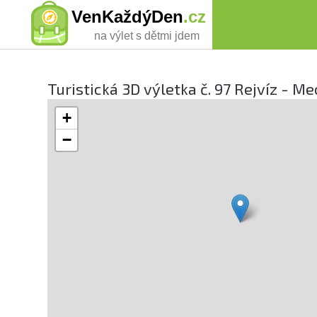
VenKaždýDen
.cz
na výlet s dětmi jdem
Turistická 3D výletka č. 97 Rejvíz - M
+
−