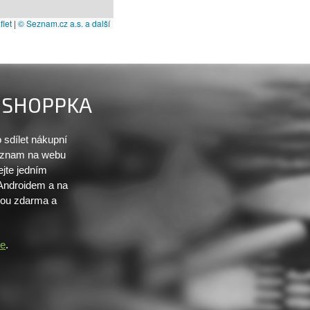
let
|
© Seznam.cz a.s. a další
SHOPPKA
sdílet nákupní
seznam na webu
ejte jedním
 Androidem a na
sou zdarma a
re
.