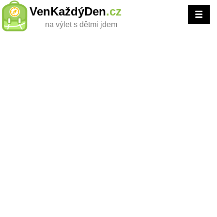
VenKaždýDen
.cz
na výlet s dětmi jdem