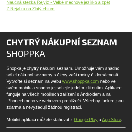
Naučná stezka Rejvíz - Velké mechové jezírko a zpět
Z Rejvízu na Zlatý chlum
CHYTRÝ NÁKUPNÍ SEZNAM
SHOPPKA
Shopka je chytrý nákupní seznam. Umožňuje vám snadno
sdílet nákupní seznamy s členy vaší rodiny či domácnosti.
Vytvořte si seznam na webu
www.shoppka.com
nebo ve
svém mobilu a snadno jej sdílejte jedním kliknutím. Aplikace
funguje na všech mobilních zařízení s Androidem a na
iPhonech nebo ve webovém prohlížeči. Všechny funkce jsou
zdarma a nevyžadují žádnou registraci.
Mobilní aplikaci můžete stahovat z
Google Play
a
App Store
.