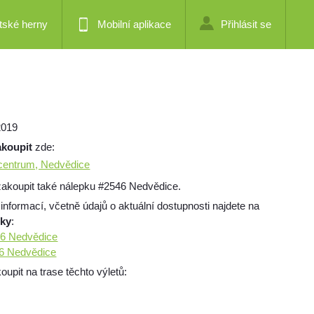
tské herny
Mobilní aplikace
Přihlásit se
2019
akoupit
zde:
 centrum, Nedvědice
akoupit také nálepku #2546 Nedvědice.
 informací, včetně údajů o aktuální dostupnosti najdete na
mky
:
46 Nedvědice
46 Nedvědice
pit na trase těchto výletů: