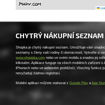
Leaf
CHYTRÝ NÁKUPNÍ SEZNAM
Shopka je chytrý nákupní seznam. Umožňuje vám snadno 
seznamy s členy vaší rodiny či domácnosti. Vytvořte si 
www.shoppka.com
nebo ve svém mobilu a snadno jej sdíl
kliknutím. Aplikace funguje na všech mobilních zařízení s
iPhonech nebo ve webovém prohlížeči. Všechny funkce j
nevyžadují žádnou registraci.
Mobilní aplikaci můžete stahovat z
Google Play
a
App Sto