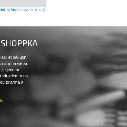
let
|
© Seznam.cz a.s. a další
SHOPPKA
sdílet nákupní
seznam na webu
ejte jedním
 Androidem a na
sou zdarma a
re
.