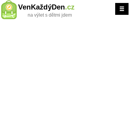
VenKaždýDen
.cz
na výlet s dětmi jdem