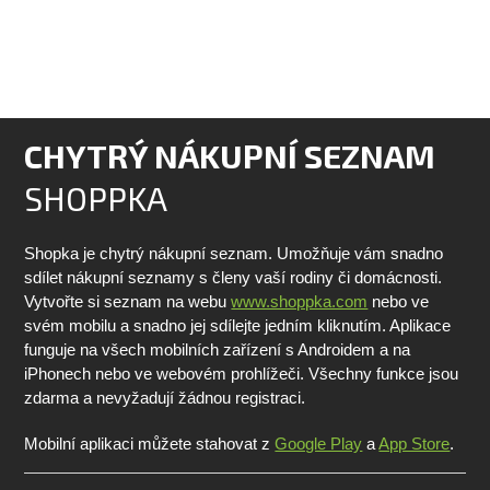
CHYTRÝ NÁKUPNÍ SEZNAM
SHOPPKA
Shopka je chytrý nákupní seznam. Umožňuje vám snadno
sdílet nákupní seznamy s členy vaší rodiny či domácnosti.
Vytvořte si seznam na webu
www.shoppka.com
nebo ve
svém mobilu a snadno jej sdílejte jedním kliknutím. Aplikace
funguje na všech mobilních zařízení s Androidem a na
iPhonech nebo ve webovém prohlížeči. Všechny funkce jsou
zdarma a nevyžadují žádnou registraci.
Mobilní aplikaci můžete stahovat z
Google Play
a
App Store
.