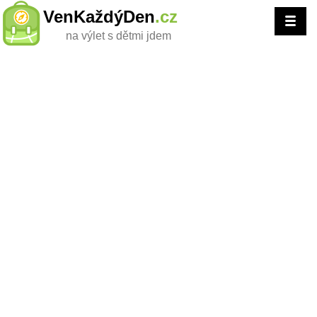
VenKaždýDen
.cz
na výlet s dětmi jdem