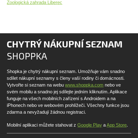
Zoologická zahrada Liberec
CHYTRÝ NÁKUPNÍ SEZNAM
SHOPPKA
Shopka je chytrý nákupní seznam. Umožňuje vám snadno
sdílet nákupní seznamy s členy vaší rodiny či domácnosti.
Vytvořte si seznam na webu
www.shoppka.com
nebo ve
svém mobilu a snadno jej sdílejte jedním kliknutím. Aplikace
funguje na všech mobilních zařízení s Androidem a na
iPhonech nebo ve webovém prohlížeči. Všechny funkce jsou
zdarma a nevyžadují žádnou registraci.
Mobilní aplikaci můžete stahovat z
Google Play
a
App Store
.