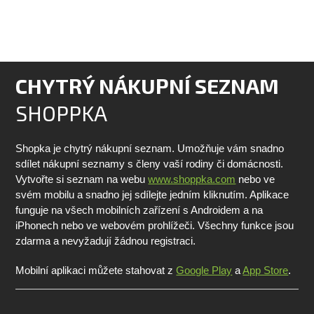
CHYTRÝ NÁKUPNÍ SEZNAM
SHOPPKA
Shopka je chytrý nákupní seznam. Umožňuje vám snadno
sdílet nákupní seznamy s členy vaší rodiny či domácnosti.
Vytvořte si seznam na webu
www.shoppka.com
nebo ve
svém mobilu a snadno jej sdílejte jedním kliknutím. Aplikace
funguje na všech mobilních zařízení s Androidem a na
iPhonech nebo ve webovém prohlížeči. Všechny funkce jsou
zdarma a nevyžadují žádnou registraci.
Mobilní aplikaci můžete stahovat z
Google Play
a
App Store
.