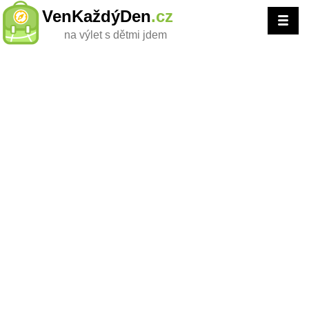
VenKaždýDen
.cz
na výlet s dětmi jdem