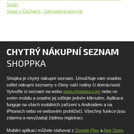
Stráži
Sloup v Čechách - Samuelova jeskyně
CHYTRÝ NÁKUPNÍ SEZNAM
SHOPPKA
Shopka je chytrý nákupní seznam. Umožňuje vám snadno
sdílet nákupní seznamy s členy vaší rodiny či domácnosti.
Vytvořte si seznam na webu
www.shoppka.com
nebo ve
svém mobilu a snadno jej sdílejte jedním kliknutím. Aplikace
funguje na všech mobilních zařízení s Androidem a na
iPhonech nebo ve webovém prohlížeči. Všechny funkce jsou
zdarma a nevyžadují žádnou registraci.
Mobilní aplikaci můžete stahovat z
Google Play
a
App Store
.